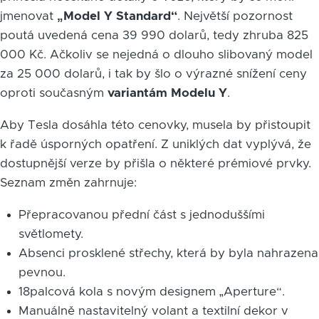
jmenovat
„Model Y Standard“
. Největší pozornost
poutá uvedená cena 39 990 dolarů, tedy zhruba 825
000 Kč. Ačkoliv se nejedná o dlouho slibovaný model
za 25 000 dolarů, i tak by šlo o výrazné snížení ceny
oproti současným
variantám Modelu Y
.
Aby Tesla dosáhla této cenovky, musela by přistoupit
k řadě úsporných opatření. Z uniklých dat vyplývá, že
dostupnější verze by přišla o některé prémiové prvky.
Seznam změn zahrnuje:
Přepracovanou přední část s jednoduššími
světlomety.
Absenci prosklené střechy, která by byla nahrazena
pevnou.
18palcová kola s novým designem „Aperture“.
Manuálně nastavitelný volant a textilní dekor v