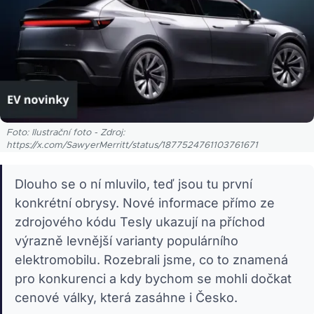
Foto: Ilustrační foto - Zdroj:
https://x.com/SawyerMerritt/status/1877524761103761671
Dlouho se o ní mluvilo, teď jsou tu první
konkrétní obrysy. Nové informace přímo ze
zdrojového kódu Tesly ukazují na příchod
výrazně levnější varianty populárního
elektromobilu. Rozebrali jsme, co to znamená
pro konkurenci a kdy bychom se mohli dočkat
cenové války, která zasáhne i Česko.