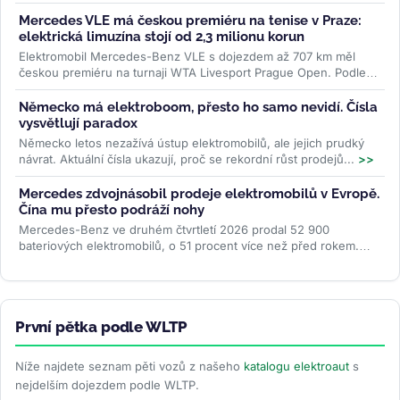
říjnu....
>>
Mercedes VLE má českou premiéru na tenise v Praze:
elektrická limuzína stojí od 2,3 milionu korun
Elektromobil Mercedes-Benz VLE s dojezdem až 707 km měl
českou premiéru na turnaji WTA Livesport Prague Open. Podle
konfigurátoru automobilky...
>>
Německo má elektroboom, přesto ho samo nevidí. Čísla
vysvětlují paradox
Německo letos nezažívá ústup elektromobilů, ale jejich prudký
návrat. Aktuální čísla ukazují, proč se rekordní růst prodejů...
>>
Mercedes zdvojnásobil prodeje elektromobilů v Evropě.
Čína mu přesto podráží nohy
Mercedes-Benz ve druhém čtvrtletí 2026 prodal 52 900
bateriových elektromobilů, o 51 procent více než před rokem.
Evropa rostla o 87 procent...
>>
První pětka podle WLTP
Níže najdete seznam pěti vozů z našeho
katalogu elektroaut
s
nejdelším dojezdem podle WLTP.