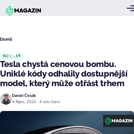
Přejít k hlavnímu obsahu
Me
Drobečková
Domů
navigace
NOVINKY
Tesla chystá cenovou bombu.
Uniklé kódy odhalily dostupnější
model, který může otřást trhem
Daniel Česák
4 Říjen, 2025 · 4 min čtení