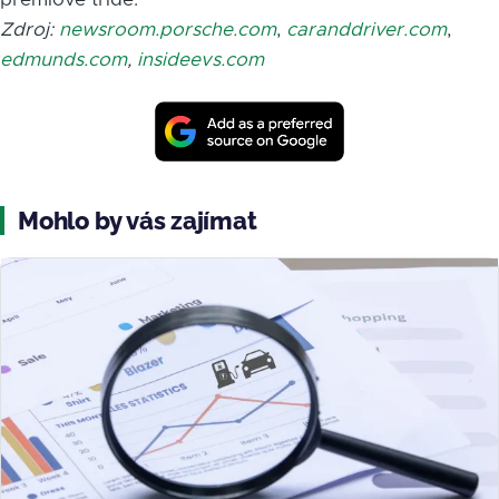
Zdroj:
newsroom.porsche.com
,
caranddriver.com
,
edmunds.com
,
insideevs.com
Mohlo by vás zajímat