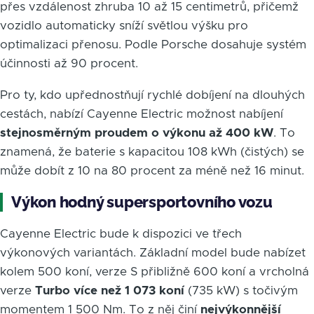
přes vzdálenost zhruba 10 až 15 centimetrů, přičemž
vozidlo automaticky sníží světlou výšku pro
optimalizaci přenosu. Podle Porsche dosahuje systém
účinnosti až 90 procent.
Pro ty, kdo upřednostňují rychlé dobíjení na dlouhých
cestách, nabízí Cayenne Electric možnost nabíjení
stejnosměrným proudem o výkonu až 400 kW
. To
znamená, že baterie s kapacitou 108 kWh (čistých) se
může dobít z 10 na 80 procent za méně než 16 minut.
Výkon hodný supersportovního vozu
Cayenne Electric bude k dispozici ve třech
výkonových variantách. Základní model bude nabízet
kolem 500 koní, verze S přibližně 600 koní a vrcholná
verze
Turbo více než 1 073 koní
(735 kW) s točivým
momentem 1 500 Nm. To z něj činí
nejvýkonnější