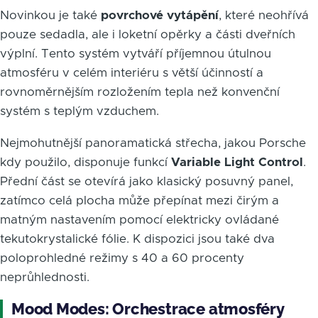
Novinkou je také
povrchové vytápění
, které neohřívá
pouze sedadla, ale i loketní opěrky a části dveřních
výplní. Tento systém vytváří příjemnou útulnou
atmosféru v celém interiéru s větší účinností a
rovnoměrnějším rozložením tepla než konvenční
systém s teplým vzduchem.
Nejmohutnější panoramatická střecha, jakou Porsche
kdy použilo, disponuje funkcí
Variable Light Control
.
Přední část se otevírá jako klasický posuvný panel,
zatímco celá plocha může přepínat mezi čirým a
matným nastavením pomocí elektricky ovládané
tekutokrystalické fólie. K dispozici jsou také dva
poloprohledné režimy s 40 a 60 procenty
neprůhlednosti.
Mood Modes: Orchestrace atmosféry