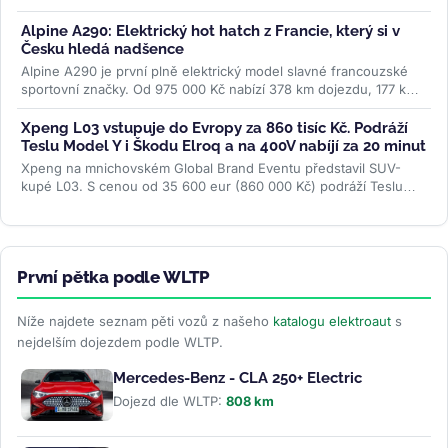
brzy"....
>>
Alpine A290: Elektrický hot hatch z Francie, který si v
Česku hledá nadšence
Alpine A290 je první plně elektrický model slavné francouzské
sportovní značky. Od 975 000 Kč nabízí 378 km dojezdu, 177 koní
a jízdní...
>>
Xpeng L03 vstupuje do Evropy za 860 tisíc Kč. Podráží
Teslu Model Y i Škodu Elroq a na 400V nabíjí za 20 minut
Xpeng na mnichovském Global Brand Eventu představil SUV-
kupé L03. S cenou od 35 600 eur (860 000 Kč) podráží Teslu
Model Y, Hyundai Ioniq 5 i...
>>
První pětka podle WLTP
Níže najdete seznam pěti vozů z našeho
katalogu elektroaut
s
nejdelším dojezdem podle WLTP.
Mercedes-Benz - CLA 250+ Electric
Dojezd dle WLTP:
808 km