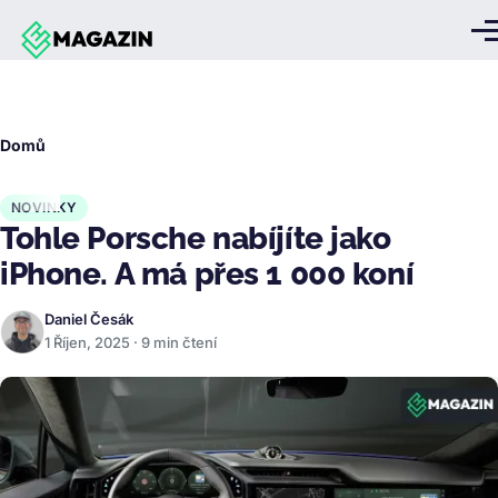
Přejít k hlavnímu obsahu
Me
Drobečková
Domů
navigace
NOVINKY
Tohle Porsche nabíjíte jako
iPhone. A má přes 1 000 koní
Daniel Česák
1 Říjen, 2025 · 9 min čtení