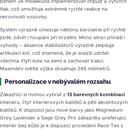
během 34 milisekund implementovat impulz a vytvořit
tlak, což umožňuje extrémně rychlé reakce na
nerovnosti vozovky.
Systém výrazně omezuje náklony karoserie při rychlé
jízdě, zdvih i houpání při brzdění. Mimo silnici přináší i
výhody – absence stabilizátorů výrazně zlepšuje
artikulaci kol, což znamená, že je snazší udržet
všechna čtyři kola na zemi a zachovat trakci.
Maximální světlá výška dosahuje 245 milimetrů.
Personalizace v nebývalém rozsahu
Zákazníci si mohou vybrat z
13 barevných kombinací
interiéru, čtyř interiérových balíčků a pěti akcentových
balíčků. K dispozici jsou nové barvy jako Magnesium
Grey, Lavender a Sage Grey. Pro zákazníky preferující
interiér bez kůže je k dispozici provedení Race-Tex s