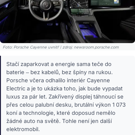
Foto: Porsche Cayenne uvnitř | zdroj: newsroom.porsche.com
Stačí zaparkovat a energie sama teče do
baterie – bez kabelů, bez špíny na rukou.
Porsche včera odhalilo interiér Cayenne
Electric a je to ukázka toho, jak bude vypadat
luxus za pár let. Zakřivený displej táhnoucí se
přes celou palubní desku, brutální výkon 1 073
koní a technologie, které doposud nemělo
žádné auto na světě. Tohle není jen další
elektromobil.