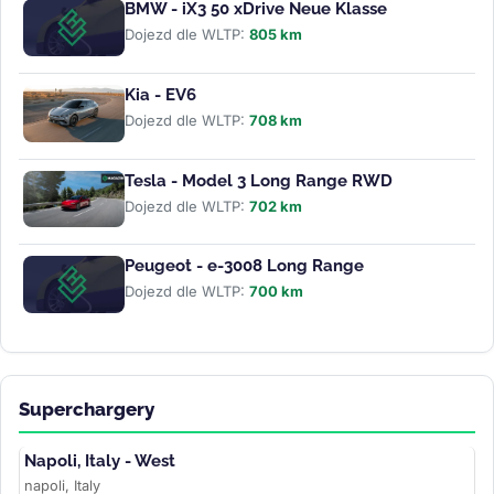
BMW - iX3 50 xDrive Neue Klasse
Dojezd dle WLTP:
805 km
Kia - EV6
Dojezd dle WLTP:
708 km
Tesla - Model 3 Long Range RWD
Dojezd dle WLTP:
702 km
Peugeot - e-3008 Long Range
Dojezd dle WLTP:
700 km
Superchargery
Napoli, Italy - West
napoli, Italy