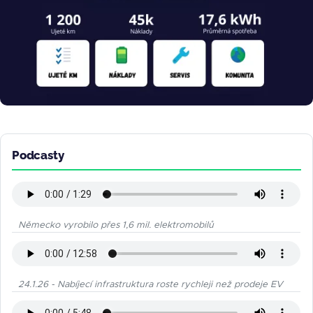
Podcasty
Německo vyrobilo přes 1,6 mil. elektromobilů
24.1.26 - Nabíjecí infrastruktura roste rychleji než prodeje EV