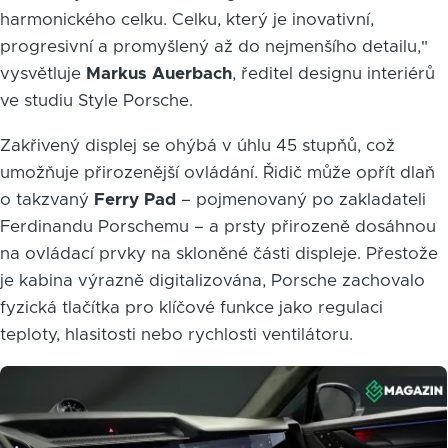
harmonického celku. Celku, který je inovativní,
progresivní a promyšlený až do nejmenšího detailu,"
vysvětluje
Markus Auerbach
, ředitel designu interiérů
ve studiu Style Porsche.
Zakřivený displej se ohýbá v úhlu 45 stupňů, což
umožňuje přirozenější ovládání. Řidič může opřít dlaň
o takzvaný
Ferry Pad
– pojmenovaný po zakladateli
Ferdinandu Porschemu – a prsty přirozeně dosáhnou
na ovládací prvky na skloněné části displeje. Přestože
je kabina výrazně digitalizována, Porsche zachovalo
fyzická tlačítka pro klíčové funkce jako regulaci
teploty, hlasitosti nebo rychlosti ventilátoru.
Obrázek