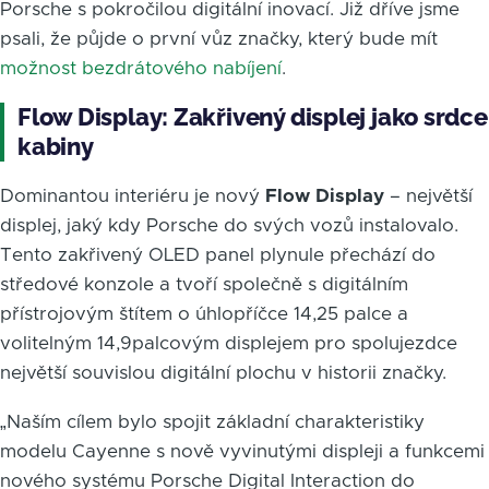
Porsche s pokročilou digitální inovací. Již dříve jsme
psali, že půjde o první vůz značky, který bude mít
možnost bezdrátového nabíjení
.
Flow Display: Zakřivený displej jako srdce
kabiny
Dominantou interiéru je nový
Flow Display
– největší
displej, jaký kdy Porsche do svých vozů instalovalo.
Tento zakřivený OLED panel plynule přechází do
středové konzole a tvoří společně s digitálním
přístrojovým štítem o úhlopříčce 14,25 palce a
volitelným 14,9palcovým displejem pro spolujezdce
největší souvislou digitální plochu v historii značky.
„Naším cílem bylo spojit základní charakteristiky
modelu Cayenne s nově vyvinutými displeji a funkcemi
nového systému Porsche Digital Interaction do