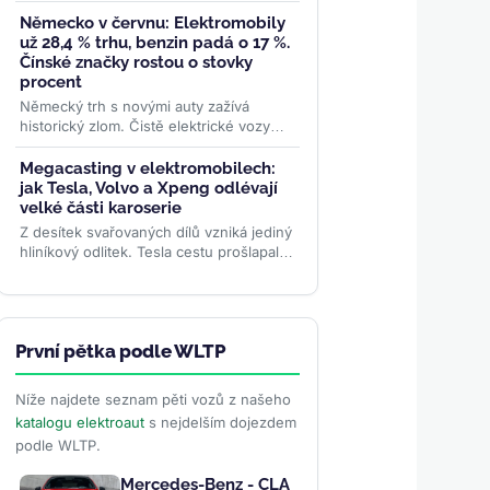
pravý opak: třetí generace oblíbeného
pickupu dostane PHEV i...
>>
Německo v červnu: Elektromobily
už 28,4 % trhu, benzin padá o 17 %.
Čínské značky rostou o stovky
procent
Německý trh s novými auty zažívá
historický zlom. Čistě elektrické vozy
dosáhly v červnu 28,4% podílu a
meziročně vyskočily o 78 %....
>>
Megacasting v elektromobilech:
jak Tesla, Volvo a Xpeng odlévají
velké části karoserie
Z desítek svařovaných dílů vzniká jediný
hliníkový odlitek. Tesla cestu prošlapala,
Volvo už megacasting používá ve
výrobě SUV EX60 a...
>>
První pětka podle WLTP
Níže najdete seznam pěti vozů z našeho
katalogu elektroaut
s nejdelším dojezdem
podle WLTP.
Mercedes-Benz - CLA