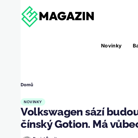
Přejít k hlavnímu obsahu
Hlavní
Novinky
B
Nástroje sub-navigation
navigace
Drobečková
Domů
navigace
NOVINKY
Volkswagen sází budou
čínský Gotion. Má vůbe