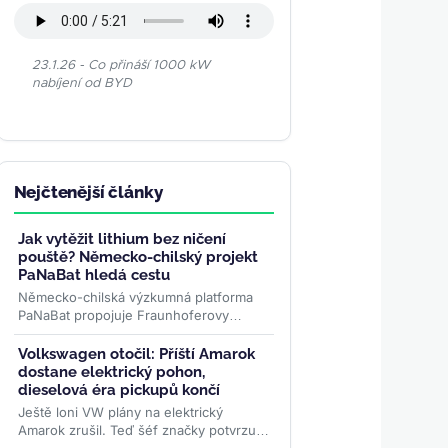
23.1.26 - Co přináší 1000 kW
nabíjení od BYD
Nejčtenější články
Jak vytěžit lithium bez ničení
pouště? Německo-chilský projekt
PaNaBat hledá cestu
Německo-chilská výzkumná platforma
PaNaBat propojuje Fraunhoferovy
instituty s chilskými vědci. Cílem je těžit
lithium bez odpařovacích...
>>
Volkswagen otočil: Příští Amarok
dostane elektrický pohon,
dieselová éra pickupů končí
Ještě loni VW plány na elektrický
Amarok zrušil. Teď šéf značky potvrzuje