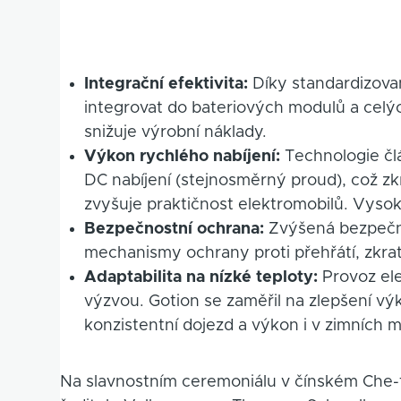
Integrační efektivita:
Díky standardizova
integrovat do bateriových modulů a celý
snižuje výrobní náklady.
Výkon rychlého nabíjení:
Technologie člá
DC nabíjení (stejnosměrný proud), což zk
zvyšuje praktičnost elektromobilů. Vysoko
Bezpečnostní ochrana:
Zvýšená bezpečnos
mechanismy ochrany proti přehřátí, zkrat
Adaptabilita na nízké teploty:
Provoz ele
výzvou. Gotion se zaměřil na zlepšení výk
konzistentní dojezd a výkon i v zimních m
Na slavnostním ceremoniálu v čínském Che-fej