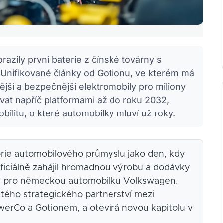
razily první baterie z čínské továrny s
Unifikované články od Gotionu, ve kterém má
nější a bezpečnější elektromobily pro miliony
vat napříč platformami až do roku 2032,
litu, o které automobilky mluví už roky.
orie automobilového průmyslu jako den, kdy
oficiálně zahájil hromadnou výrobu a dodávky
ků" pro německou automobilku Volkswagen.
etého strategického partnerství mezi
werCo a Gotionem, a otevírá novou kapitolu v