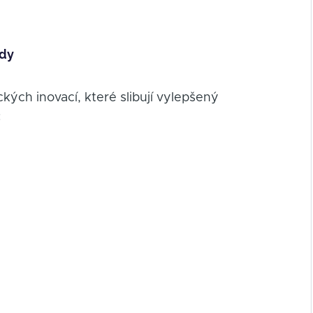
zdy
ckých inovací, které slibují vylepšený
: