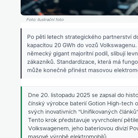
Foto: Ilustrační foto
Po pěti letech strategického partnerství do
kapacitou 20 GWh do vozů Volkswagenu. 
německý gigant majoritní podíl, slibují lev
zákazníků. Standardizace, která má fungo
může konečně přinést masovou elektromobi
Dne 20. listopadu 2025 se zapsal do hist
čínský výrobce baterií Gotion High-tech 
svých inovativních "Unifikovaných člán
Tento krok představuje vyvrcholení pětil
Volkswagenem, jeho bateriovou divizí Po
masové výrobě elektromobilů.