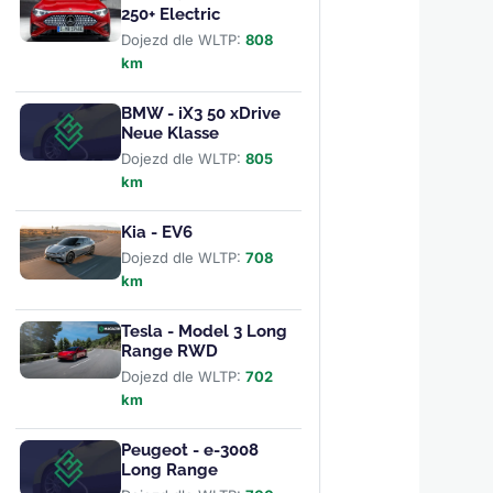
250+ Electric
Dojezd dle WLTP:
808
km
BMW - iX3 50 xDrive
Neue Klasse
Dojezd dle WLTP:
805
km
Kia - EV6
Dojezd dle WLTP:
708
km
Tesla - Model 3 Long
Range RWD
Dojezd dle WLTP:
702
km
Peugeot - e-3008
Long Range