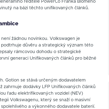
generálního ředitele PowerCo Franka Blomeho
inutý na bázi těchto unifikovaných článků.
 ambice
 není žádnou novinkou. Volkswagen je
 podtrhuje důvěru a strategický význam této
depsaly rámcovou dohodu o strategické
 první generaci Unifikovaných článků pro běžné
 trh. Gotion se stává určeným dodavatelem
 což zahrnuje dodávky LFP Unifikovaných článků
ou řadu elektrifikovaných vozidel (NEV)
tegii Volkswagenu, který se snaží o masivní
e spolehlivého a výkonného dodavatele baterií.