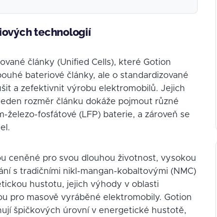
iových technologií
vané články (Unified Cells), které Gotion
ouhé bateriové články, ale o standardizované
it a zefektivnit výrobu elektromobilů. Jejich
 – jeden rozměr článku dokáže pojmout různé
m-železo-fosfátové (LFP) baterie, a zároveň se
el.
sou ceněné pro svou dlouhou životnost, vysokou
ání s tradičními nikl-mangan-kobaltovými (NMC)
tickou hustotu, jejich výhody v oblasti
bou pro masově vyráběné elektromobily. Gotion
ují špičkových úrovní v energetické hustotě,