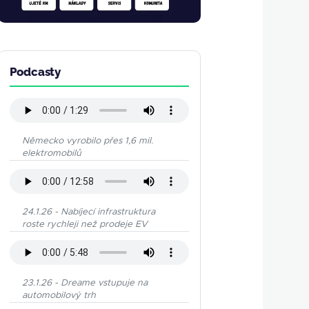
Podcasty
Německo vyrobilo přes 1,6 mil.
elektromobilů
24.1.26 - Nabíjecí infrastruktura
roste rychleji než prodeje EV
23.1.26 - Dreame vstupuje na
automobilový trh