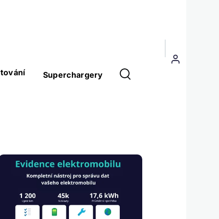
Menu
uživatelského
tování
Superchargery
účtu
Obrázek