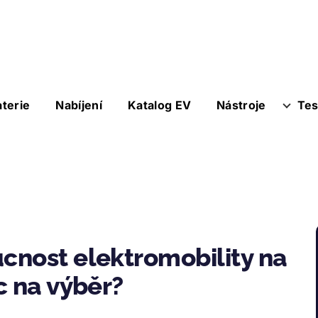
aterie
Nabíjení
Katalog EV
Nástroje
Tes
cnost elektromobility na
c na výběr?