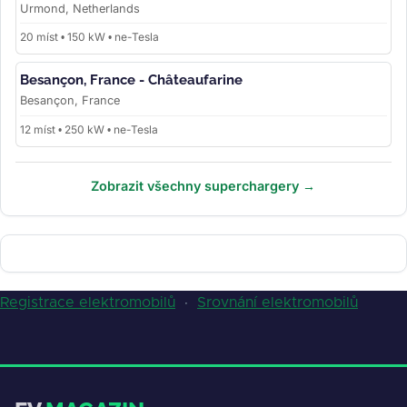
Urmond, Netherlands
20 míst • 150 kW • ne-Tesla
Besançon, France - Châteaufarine
Besançon, France
12 míst • 250 kW • ne-Tesla
Zobrazit všechny superchargery →
Registrace elektromobilů
·
Srovnání elektromobilů