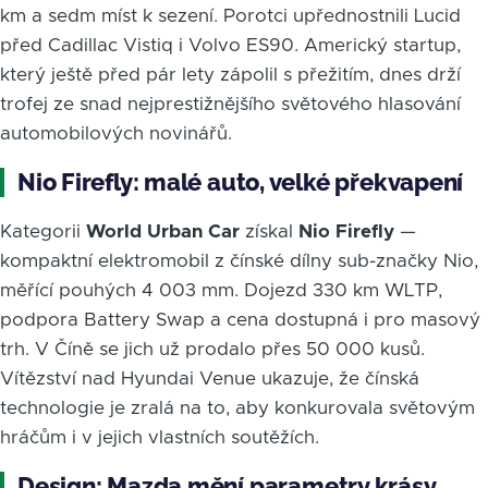
km a sedm míst k sezení. Porotci upřednostnili Lucid
před Cadillac Vistiq i Volvo ES90. Americký startup,
který ještě před pár lety zápolil s přežitím, dnes drží
trofej ze snad nejprestižnějšího světového hlasování
automobilových novinářů.
Nio Firefly: malé auto, velké překvapení
Kategorii
World Urban Car
získal
Nio Firefly
—
kompaktní elektromobil z čínské dílny sub-značky Nio,
měřící pouhých 4 003 mm. Dojezd 330 km WLTP,
podpora Battery Swap a cena dostupná i pro masový
trh. V Číně se jich už prodalo přes 50 000 kusů.
Vítězství nad Hyundai Venue ukazuje, že čínská
technologie je zralá na to, aby konkurovala světovým
hráčům i v jejich vlastních soutěžích.
Design: Mazda mění parametry krásy