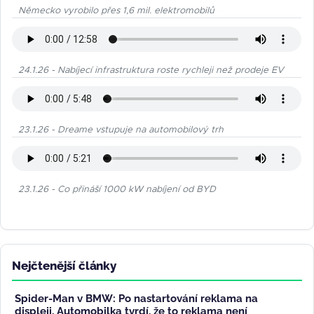
Německo vyrobilo přes 1,6 mil. elektromobilů
24.1.26 - Nabíjecí infrastruktura roste rychleji než prodeje EV
23.1.26 - Dreame vstupuje na automobilový trh
23.1.26 - Co přináší 1000 kW nabíjení od BYD
Nejčtenější články
Spider-Man v BMW: Po nastartování reklama na
displeji. Automobilka tvrdí, že to reklama není