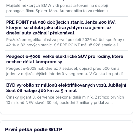
Majitelé některých BMW vidí po nastartování na displeji
propagaci filmu Spider-Man. Automobilka to za reklamu
nepovažuje, řidiči ale mluví...
>>
PRE POINT má 928 dobíjecích stanic. Jenže 400 kW,
kterými se chlubí jako ultrarychlým nabíjením, už
dnešní auta začínají překonávat
Pražská energetika hlásí za první pololetí 2026 nárůst spotřeby o
42 % a 32 nových stanic. Síť PRE POINT má už 928 stanic a 1
468...
>>
Peugeot e-5008: velké elektrické SUV pro rodiny, které
nechce dělat kompromisy
Peugeot e-5008 nabídne až 7 sedadel, dojezd přes 500 km a
jeden z nejkrásnějších interiérů v segmentu. V Česku ho pořídíte
od 1,2...
>>
BYD vyrobilo 17 milionů elektrifikovaných vozů. Jubilejní
Seal 08 nabije 400 km za 5 minut
Čínský gigant 8. července překonal další milník. Zatímco prvních
10 milionů NEV stavěl 30 let, poslední 2 miliony přidal za
necelých...
>>
První pětka podle WLTP