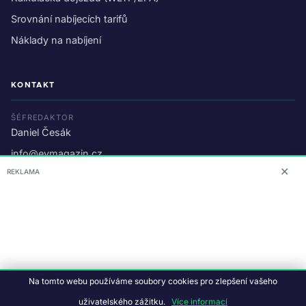
Srovnání nabíjecích tarifů
Náklady na nabíjení
KONTAKT
ŠÉFREDAKTOR
Daniel Česák
info@evmagazin.cz
✕
REKLAMA
O nás
Reklama
© 2026 EV Magazin.
Podmínky a ochrana dat
.
Na tomto webu používáme soubory cookies pro zlepšení vašeho
Data:
CC BY-NC-SA 4.0
·
© OpenStreetMap
uživatelského zážitku.
Více informací