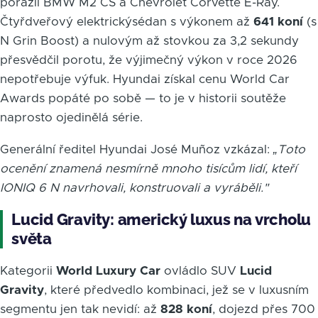
porazil BMW M2 CS a Chevrolet Corvette E-Ray.
Čtyřdveřový elektrickýsédan s výkonem až
641 koní
(s
N Grin Boost) a nulovým až stovkou za 3,2 sekundy
přesvědčil porotu, že výjimečný výkon v roce 2026
nepotřebuje výfuk. Hyundai získal cenu World Car
Awards popáté po sobě — to je v historii soutěže
naprosto ojedinělá série.
Generální ředitel Hyundai José Muñoz vzkázal:
„Toto
ocenění znamená nesmírně mnoho tisícům lidí, kteří
IONIQ 6 N navrhovali, konstruovali a vyráběli."
Lucid Gravity: americký luxus na vrcholu
světa
Kategorii
World Luxury Car
ovládlo SUV
Lucid
Gravity
, které předvedlo kombinaci, jež se v luxusním
segmentu jen tak nevidí: až
828 koní
, dojezd přes 700