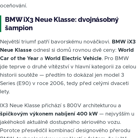
oceňování.
BMW iX3 Neue Klasse: dvojnásobný
šampion
Největší triumf patří bavorskému nováčkovi.
BMW iX3
Neue Klasse
odnesl si domů rovnou dvě ceny:
World
Car of the Year
a
World Electric Vehicle
. Pro BMW
jde teprve o druhé vítězství v hlavní kategorii za celou
historii soutěže — předtím to dokázal jen model 3
Series (E90) v roce 2006, tedy před celými dvaceti
lety.
IX3 Neue Klasse přichází s 800V architekturou a
špičkovým výkonem nabíjení 400 kW
— nejvyšším u
jakéhokoli aktuálně dostupného sériového vozu.
Porotce přesvědčil kombinací designového přerodu