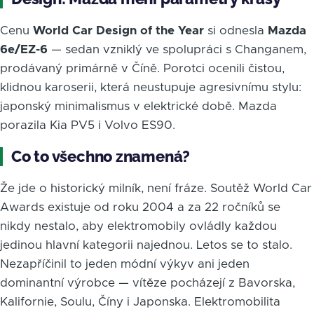
Cenu
World Car Design of the Year
si odnesla
Mazda
6e/EZ-6
— sedan vzniklý ve spolupráci s Changanem,
prodávaný primárně v Číně. Porotci ocenili čistou,
klidnou karoserii, která neustupuje agresivnímu stylu:
japonský minimalismus v elektrické době. Mazda
porazila Kia PV5 i Volvo ES90.
Co to všechno znamená?
Že jde o historický milník, není fráze. Soutěž World Car
Awards existuje od roku 2004 a za 22 ročníků se
nikdy nestalo, aby elektromobily ovládly každou
jedinou hlavní kategorii najednou. Letos se to stalo.
Nezapříčinil to jeden módní výkyv ani jeden
dominantní výrobce — vítěze pocházejí z Bavorska,
Kalifornie, Soulu, Číny i Japonska. Elektromobilita