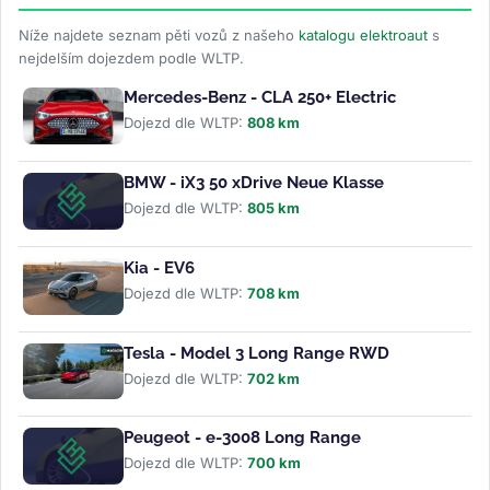
Níže najdete seznam pěti vozů z našeho
katalogu elektroaut
s
nejdelším dojezdem podle WLTP.
Mercedes-Benz - CLA 250+ Electric
Dojezd dle WLTP:
808 km
BMW - iX3 50 xDrive Neue Klasse
Dojezd dle WLTP:
805 km
Kia - EV6
Dojezd dle WLTP:
708 km
Tesla - Model 3 Long Range RWD
Dojezd dle WLTP:
702 km
Peugeot - e-3008 Long Range
Dojezd dle WLTP:
700 km