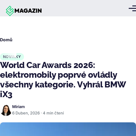
Přejít k hlavnímu obsahu
Me
Drobečková
Domů
navigace
NOVINKY
World Car Awards 2026:
elektromobily poprvé ovládly
všechny kategorie. Vyhrál BMW
iX3
Miriam
6 Duben, 2026 · 4 min čtení