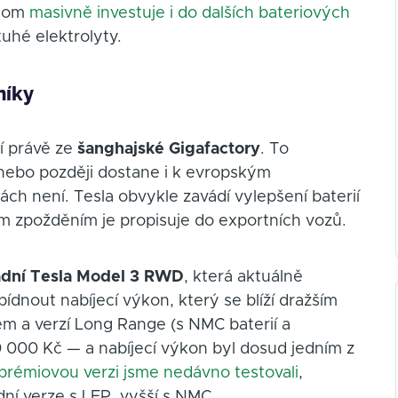
itom
masivně investuje i do dalších bateriových
uhé elektrolyty.
níky
í právě ze
šanghajské Gigafactory
. To
nebo později dostane i k evropským
h není. Tesla obvykle zavádí vylepšení baterií
ím zpožděním je propisuje do exportních vozů.
adní Tesla Model 3 RWD
, která aktuálně
dnout nabíjecí výkon, který se blíží dražším
m a verzí Long Range (s NMC baterií a
 000 Kč — a nabíjecí výkon byl dosud jedním z
prémiovou verzi jsme nedávno testovali
,
dní verze s LFP, vyšší s NMC.