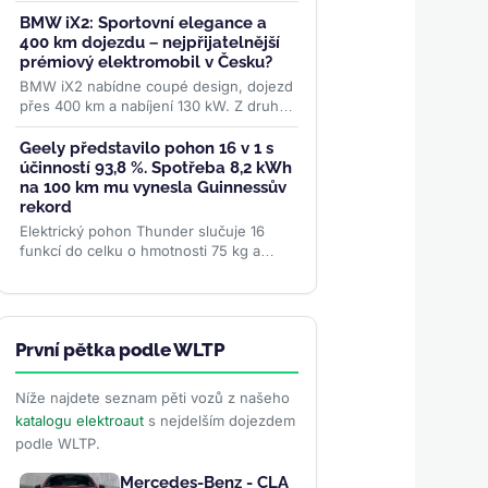
podílu 67 %. Kraluje domácí Volvo EX40,
těsně za ním Tesla...
>>
BMW iX2: Sportovní elegance a
400 km dojezdu – nejpřijatelnější
prémiový elektromobil v Česku?
BMW iX2 nabídne coupé design, dojezd
přes 400 km a nabíjení 130 kW. Z druhé
ruky ho lze pořídit od 880 000 Kč. Je to
nejlepší volba v...
>>
Geely představilo pohon 16 v 1 s
účinností 93,8 %. Spotřeba 8,2 kWh
na 100 km mu vynesla Guinnessův
rekord
Elektrický pohon Thunder slučuje 16
funkcí do celku o hmotnosti 75 kg a
ušetřil přes 180 součástek. Sedan
Galaxy TT s ním objel jezero...
>>
První pětka podle WLTP
Níže najdete seznam pěti vozů z našeho
katalogu elektroaut
s nejdelším dojezdem
podle WLTP.
Mercedes-Benz - CLA