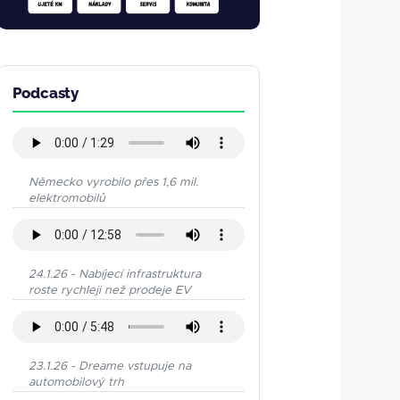
Podcasty
Německo vyrobilo přes 1,6 mil.
elektromobilů
24.1.26 - Nabíjecí infrastruktura
roste rychleji než prodeje EV
23.1.26 - Dreame vstupuje na
automobilový trh