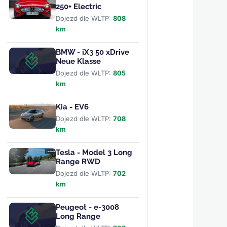
250+ Electric
Dojezd dle WLTP:
808
km
BMW - iX3 50 xDrive
Neue Klasse
Dojezd dle WLTP:
805
km
Kia - EV6
Dojezd dle WLTP:
708
km
Tesla - Model 3 Long
Range RWD
Dojezd dle WLTP:
702
km
Peugeot - e-3008
Long Range