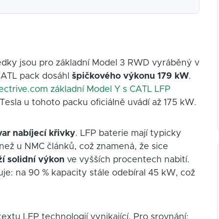
ledky jsou pro základní Model 3 RWD vyráběný v
 CATL pack dosáhl
špičkového výkonu 179 kW
.
lectrive.com základní Model Y s CATL LFP
esla u tohoto packu oficiálně uvádí až 175 kW.
var nabíjecí křivky
. LFP baterie mají typicky
 než u NMC článků, což znamená, že sice
ží solidní výkon
ve vyšších procentech nabití.
je: na 90 % kapacity stále odebíral 45 kW, což
extu LFP technologií vynikající. Pro srovnání: