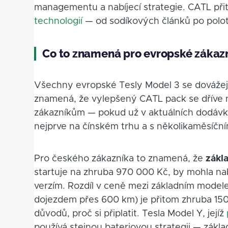
managementu a nabíjecí strategie. CATL př
technologií
— od sodíkových článků po polot
Co to znamená pro evropské zákaz
Všechny evropské Tesly Model 3 se dovážej
znamená, že vylepšený CATL pack se dříve 
zákazníkům — pokud už v aktuálních dodávkác
nejprve na čínském trhu a s několikaměsíčn
Pro českého zákazníka to znamená, že
zákl
startuje na zhruba 970 000 Kč, by mohla nabí
verzím. Rozdíl v ceně mezi základním modele
dojezdem přes 600 km) je přitom zhruba 150
důvodů, proč si připlatit. Tesla Model Y, jejíž
používá stejnou bateriovou strategii — zákla