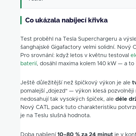
Co ukázala nabíjecí křivka
Test proběhl na Tesla Superchargeru a výs
šanghajské Gigafactory velmi solidní. Nový
Pro srovnání: když letos v květnu testoval
e
baterií
, dosáhl maxima kolem 140 kW — a to T
Ještě důležitější než špičkový výkon je ale
t
pomalejší „dojezd" — výkon klesá pozvolněji
nedosahují tak vysokých špiček, ale
déle dr
Nový CATL pack tuto charakteristiku potvrzu
je na Teslu slušná hodnota.
Doba nabíjení
10–80 % za 24 minut
je v kont