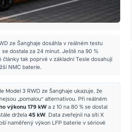
WD ze Šanghaje dosáhla v reálném testu
 se dostala za 24 minut. Ještě na 90 %
 články tak poprvé v základní Tesle dosahují
žší NMC baterie.
sle Model 3 RWD ze Šanghaje ukazuje, že
nejsou „pomalou" alternativou. Při reálném
ho výkonu 179 kW
a z 10 na 80 % se dostal
stále držela
45 kW
. Data zveřejnil na síti X
epší naměřený výkon LFP baterie v sériové