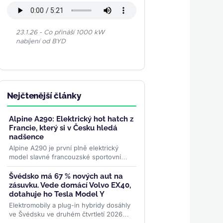
23.1.26 - Co přináší 1000 kW
nabíjení od BYD
Nejčtenější články
Alpine A290: Elektrický hot hatch z
Francie, který si v Česku hledá
nadšence
Alpine A290 je první plně elektrický
model slavné francouzské sportovní
značky. Od 975 000 Kč nabízí 378 km
dojezdu, 177 koní a jízdní...
>>
Švédsko má 67 % nových aut na
zásuvku. Vede domácí Volvo EX40,
dotahuje ho Tesla Model Y
Elektromobily a plug-in hybridy dosáhly
ve Švédsku ve druhém čtvrtletí 2026