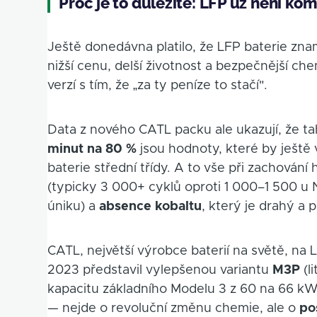
Proč je to důležité: LFP už není k
Ještě donedávna platilo, že LFP baterie zn
nižší cenu, delší životnost a bezpečnější ch
verzí s tím, že „za ty peníze to stačí".
Data z nového CATL packu ale ukazují, že ta
minut na 80 %
jsou hodnoty, které by ještě 
baterie střední třídy. A to vše při zachován
(typicky 3 000+ cyklů oproti 1 000–1 500 u
úniku) a
absence kobaltu
, který je drahý a 
CATL, největší výrobce baterií na světě, na 
2023 představil vylepšenou variantu
M3P
(l
kapacitu základního Modelu 3 z 60 na 66 k
— nejde o revoluční změnu chemie, ale o
po