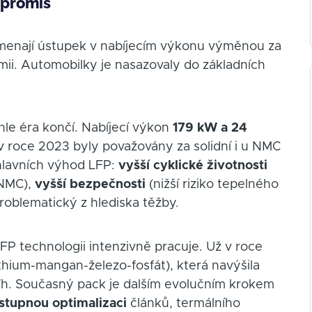
ompromis
amenají ústupek v nabíjecím výkonu výměnou za
emii. Automobilky je nasazovaly do základních
hle éra končí. Nabíjecí výkon
179 kW a 24
v roce 2023 byly považovány za solidní i u NMC
í hlavních výhod LFP:
vyšší cyklické životnosti
 NMC),
vyšší bezpečnosti
(nižší riziko tepelného
problematický z hlediska těžby.
LFP technologii intenzivně pracuje. Už v roce
ithium-mangan-železo-fosfát), která navýšila
Wh. Současný pack je dalším evolučním krokem
stupnou optimalizaci
článků, termálního