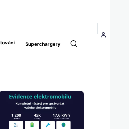
Menu
uživatelského
tování
Superchargery
účtu
Obrázek