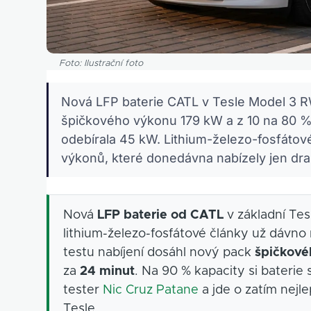
Foto: Ilustrační foto
Nová LFP baterie CATL v Tesle Model 3 R
špičkového výkonu 179 kW a z 10 na 80 %
odebírala 45 kW. Lithium-železo-fosfátové
výkonů, které donedávna nabízely jen dra
Nová
LFP baterie od CATL
v základní Te
lithium-železo-fosfátové články už dávno 
testu nabíjení dosáhl nový pack
špičkové
za
24 minut
. Na 90 % kapacity si baterie 
tester
Nic Cruz Patane
a jde o zatím nejl
Tesle.