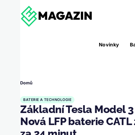
Přejít k hlavnímu obsahu
Hlavní
Novinky
B
Nástroje sub-navigation
navigace
Drobečková
Domů
navigace
BATERIE A TECHNOLOGIE
Základní Tesla Model 3 
Nová LFP baterie CATL
za 24 minut