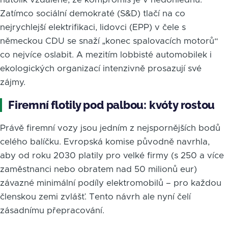
Zatímco sociální demokraté (S&D) tlačí na co
nejrychlejší elektrifikaci, lidovci (EPP) v čele s
německou CDU se snaží „konec spalovacích motorů“
co nejvíce oslabit. A mezitím lobbisté automobilek i
ekologických organizací intenzivně prosazují své
zájmy.
Firemní flotily pod palbou: kvóty rostou
Právě firemní vozy jsou jedním z nejspornějších bodů
celého balíčku. Evropská komise původně navrhla,
aby od roku 2030 platily pro velké firmy (s 250 a více
zaměstnanci nebo obratem nad 50 milionů eur)
závazné minimální podíly elektromobilů – pro každou
členskou zemi zvlášť. Tento návrh ale nyní čelí
zásadnímu přepracování.