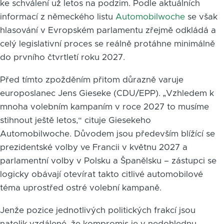
ke schválení už letos na podzim. Podle aktuálních
informací z německého listu
Automobilwoche
se však
hlasování v Evropském parlamentu zřejmě odkládá a
celý legislativní proces se reálně protáhne minimálně
do prvního čtvrtletí roku 2027.
Před tímto zpožděním přitom důrazně varuje
europoslanec Jens Gieseke (CDU/EPP). „Vzhledem k
mnoha volebním kampaním v roce 2027 to musíme
stihnout ještě letos,“ cituje Giesekeho
Automobilwoche. Důvodem jsou především blížící se
prezidentské volby ve Francii v květnu 2027 a
parlamentní volby v Polsku a Španělsku – zástupci se
logicky obávají otevírat takto citlivé automobilové
téma uprostřed ostré volební kampaně.
Jenže pozice jednotlivých politických frakcí jsou
natolik vzdálené, že kompromis je v nedohlednu.