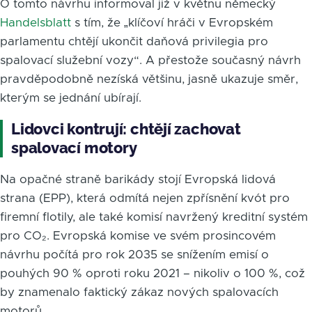
O tomto návrhu informoval již v květnu německý
Handelsblatt
s tím, že „klíčoví hráči v Evropském
parlamentu chtějí ukončit daňová privilegia pro
spalovací služební vozy“. A přestože současný návrh
pravděpodobně nezíská většinu, jasně ukazuje směr,
kterým se jednání ubírají.
Lidovci kontrují: chtějí zachovat
spalovací motory
Na opačné straně barikády stojí Evropská lidová
strana (EPP), která odmítá nejen zpřísnění kvót pro
firemní flotily, ale také komisí navržený kreditní systém
pro CO₂. Evropská komise ve svém prosincovém
návrhu počítá pro rok 2035 se snížením emisí o
pouhých 90 % oproti roku 2021 – nikoliv o 100 %, což
by znamenalo faktický zákaz nových spalovacích
motorů.