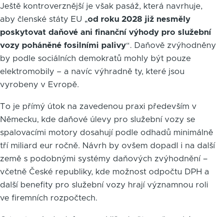
Ještě kontroverznější je však pasáž, která navrhuje,
aby členské státy EU „
od roku 2028 již nesměly
poskytovat daňové ani finanční výhody pro služební
vozy poháněné fosilními palivy
“. Daňově zvýhodněny
by podle sociálních demokratů mohly být pouze
elektromobily – a navíc výhradně ty, které jsou
vyrobeny v Evropě.
To je přímý útok na zavedenou praxi především v
Německu, kde daňové úlevy pro služební vozy se
spalovacími motory dosahují podle odhadů minimálně
tří miliard eur ročně. Návrh by ovšem dopadl i na další
země s podobnými systémy daňových zvýhodnění –
včetně České republiky, kde možnost odpočtu DPH a
další benefity pro služební vozy hrají významnou roli
ve firemních rozpočtech.