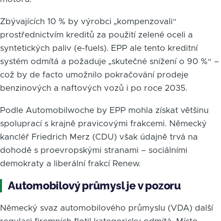
Zbývajících 10 % by výrobci „kompenzovali“
prostřednictvím kreditů za použití zelené oceli a
syntetických paliv (e-fuels). EPP ale tento kreditní
systém odmítá a požaduje „skutečné snížení o 90 %“ –
což by de facto umožnilo pokračování prodeje
benzinových a naftových vozů i po roce 2035.
Podle Automobilwoche by EPP mohla získat většinu
spoluprací s krajně pravicovými frakcemi. Německý
kancléř Friedrich Merz (CDU) však údajně trvá na
dohodě s proevropskými stranami – sociálními
demokraty a liberální frakcí Renew.
Automobilový průmysl je v pozoru
Německý svaz automobilového průmyslu (VDA) další