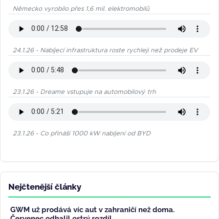
Německo vyrobilo přes 1,6 mil. elektromobilů
24.1.26 - Nabíjecí infrastruktura roste rychleji než prodeje EV
23.1.26 - Dreame vstupuje na automobilový trh
23.1.26 - Co přináší 1000 kW nabíjení od BYD
Nejčtenější články
GWM už prodává víc aut v zahraničí než doma.
Červenec odhalil ostrý rozdíl