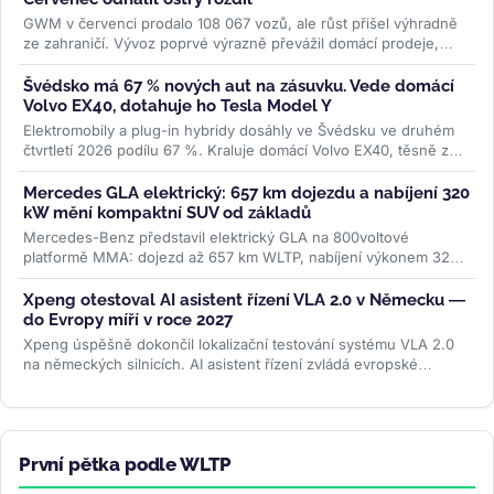
GWM v červenci prodalo 108 067 vozů, ale růst přišel výhradně
ze zahraničí. Vývoz poprvé výrazně převážil domácí prodeje,
zatímco...
>>
Švédsko má 67 % nových aut na zásuvku. Vede domácí
Volvo EX40, dotahuje ho Tesla Model Y
Elektromobily a plug-in hybridy dosáhly ve Švédsku ve druhém
čtvrtletí 2026 podílu 67 %. Kraluje domácí Volvo EX40, těsně za
ním Tesla...
>>
Mercedes GLA elektrický: 657 km dojezdu a nabíjení 320
kW mění kompaktní SUV od základů
Mercedes-Benz představil elektrický GLA na 800voltové
platformě MMA: dojezd až 657 km WLTP, nabíjení výkonem 320
kW a plnění na 80 % za 22...
>>
Xpeng otestoval AI asistent řízení VLA 2.0 v Německu —
do Evropy míří v roce 2027
Xpeng úspěšně dokončil lokalizační testování systému VLA 2.0
na německých silnicích. AI asistent řízení zvládá evropské
dopravní...
>>
První pětka podle WLTP