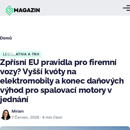
Přejít k hlavnímu obsahu
Me
Drobečková
Domů
navigace
LEGISLATIVA A TRH
Zpřísní EU pravidla pro firemní
vozy? Vyšší kvóty na
elektromobily a konec daňových
výhod pro spalovací motory v
jednání
Miriam
7 Červen, 2026 · 4 min čtení