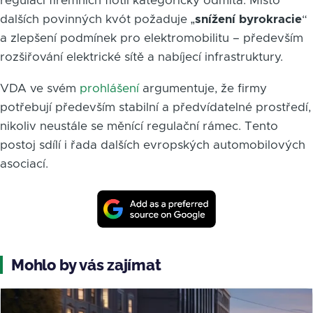
regulaci firemních flotil kategoricky odmítá. Místo
dalších povinných kvót požaduje „
snížení byrokracie
“
a zlepšení podmínek pro elektromobilitu – především
rozšiřování elektrické sítě a nabíjecí infrastruktury.
VDA ve svém
prohlášení
argumentuje, že firmy
potřebují především stabilní a předvídatelné prostředí,
nikoliv neustále se měnící regulační rámec. Tento
postoj sdílí i řada dalších evropských automobilových
asociací.
Mohlo by vás zajímat