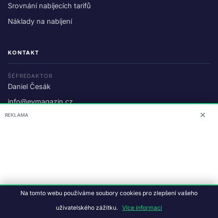
Srovnání nabíjecích tarifů
Náklady na nabíjení
KONTAKT
ŠÉFREDAKTOR
Daniel Česák
info@evmagazin.cz
✕
REKLAMA
O nás
Reklama
© 2026 EV Magazin.
Podmínky a ochrana dat
.
Na tomto webu používáme soubory cookies pro zlepšení vašeho
Data:
CC BY-NC-SA 4.0
·
© OpenStreetMap
uživatelského zážitku.
Více informací
Tvorba webu:
Studiografix