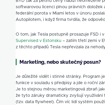
BYD tak za pětinu ceny nabízí neomezené poj
softwarovou licenci plnou právních doložek a
federální porota v Miami letos v únoru posla
Autopilotem, i když firma tvrdila, že odpovědn
O tom, jak Tesla postupně prosazuje FSD i v
Supervised v Estonsku
– zatím třetí zemi v 
z těchto případů Tesla nepřevzala za neho
Marketing, nebo skutečný posun?
Je důležité vidět i stinné stránky. Program j
funkce v souladu s předpisy a jde o roční zá
Je to stejnou měrou marketingová zbraň jako
že tyto záruky dramaticky zvyšují využívání
(tzv. data flywheel). Čím víc lidí systém použ