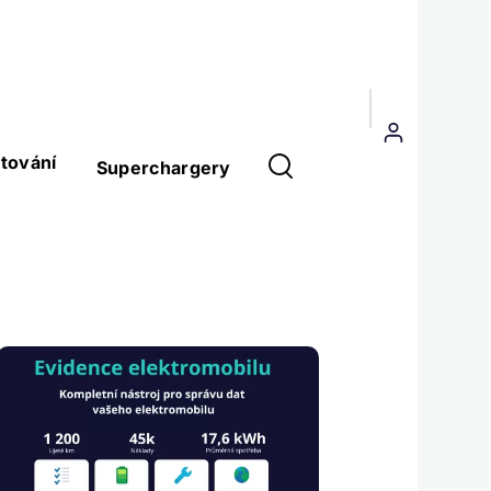
Menu
uživatelského
tování
Superchargery
účtu
Obrázek