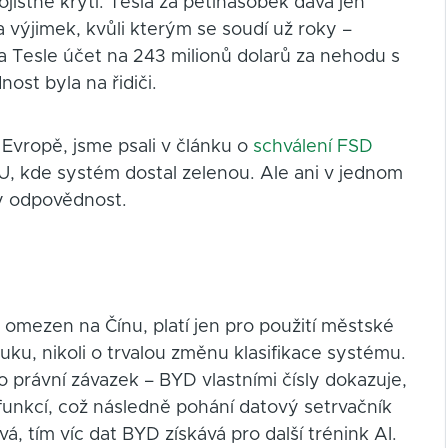
istné krytí. Tesla za pětinásobek dává jen
 výjimek, kvůli kterým se soudí už roky –
la Tesle účet na 243 milionů dolarů za nehodu s
ost byla na řidiči.
 Evropě, jsme psali v článku o
schválení FSD
EU, kde systém dostal zelenou. Ale ani v jednom
dy odpovědnost.
e omezen na Čínu, platí jen pro použití městské
ruku, nikoli o trvalou změnu klasifikace systému.
 právní závazek – BYD vlastními čísly dokazuje,
 funkcí, což následně pohání datový setrvačník
ívá, tím víc dat BYD získává pro další trénink AI.