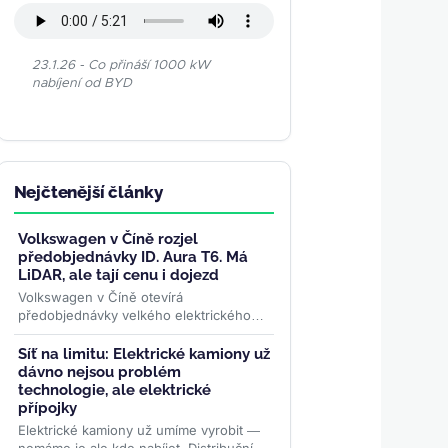
23.1.26 - Co přináší 1000 kW
nabíjení od BYD
Nejčtenější články
Volkswagen v Číně rozjel
předobjednávky ID. Aura T6. Má
LiDAR, ale tají cenu i dojezd
Volkswagen v Číně otevírá
předobjednávky velkého elektrického
SUV ID. Aura T6. Nabízí LiDAR a
software vyvinutý s Horizon Robotics,
Síť na limitu: Elektrické kamiony už
ale...
>>
dávno nejsou problém
technologie, ale elektrické
přípojky
Elektrické kamiony už umíme vyrobit —