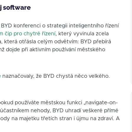
j software
YD konferenci o strategii inteligentního řízení
m čip pro chytré řízení
, který vyvinula zcela
áva, která otřásla celým odvětvím: BYD přebírá
mž dojde při aktivním používání městského
e
naznačovaly, že BYD chystá něco velkého.
.
pokud používáte městskou funkci „navigate-on-
se účastníkem nehody, BYD uhradí veškeré přímé
dy na majetku třetích stran i újmu na zdraví. A