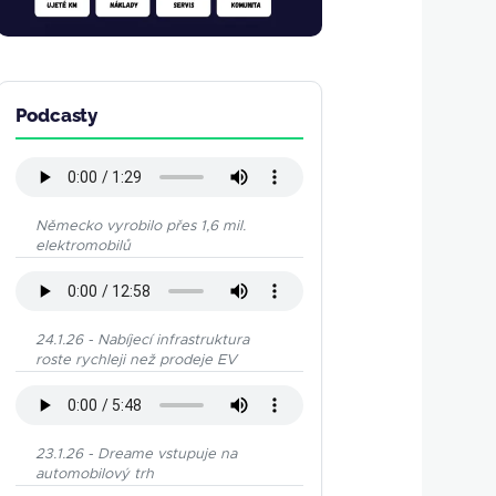
Podcasty
Německo vyrobilo přes 1,6 mil.
elektromobilů
24.1.26 - Nabíjecí infrastruktura
roste rychleji než prodeje EV
23.1.26 - Dreame vstupuje na
automobilový trh