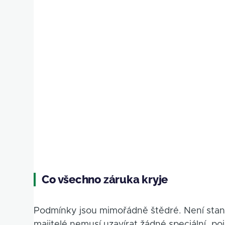
Co všechno záruka kryje
Podmínky jsou mimořádně štědré. Není stano
majitelé nemusí uzavírat žádné speciální „poji