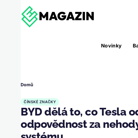
Přejít k hlavnímu obsahu
Hlavní
Novinky
B
Nástroje sub-navigation
navigace
Drobečková
Domů
navigace
ČÍNSKÉ ZNAČKY
BYD dělá to, co Tesla o
odpovědnost za nehod
systému