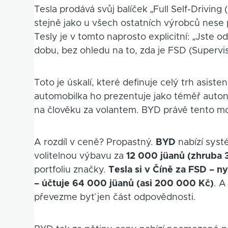
Tesla prodává svůj balíček „Full Self-Driving
stejně jako u všech ostatních výrobců nese
Tesly je v tomto naprosto explicitní: „Jste o
dobu, bez ohledu na to, zda je FSD (Supervise
Toto je úskalí, které definuje celý trh asis
automobilka ho prezentuje jako téměř auton
na člověku za volantem. BYD právě tento mod
A rozdíl v ceně? Propastný.
BYD
nabízí syst
volitelnou výbavu za
12 000 jüanů (zhruba 
portfoliu značky.
Tesla si v Číně za FSD – n
– účtuje 64 000 jüanů (asi 200 000 Kč)
. A
převezme byť jen část odpovědnosti.