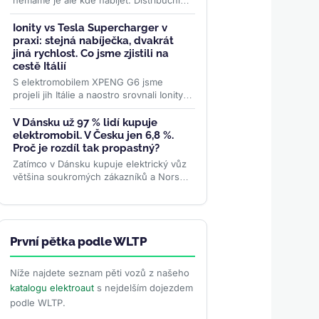
nemáme je ale kde nabíjet. Distribuční
síť je největší brzdou elektrifikace
nákladní dopravy....
>>
Ionity vs Tesla Supercharger v
praxi: stejná nabíječka, dvakrát
jiná rychlost. Co jsme zjistili na
cestě Itálií
S elektromobilem XPENG G6 jsme
projeli jih Itálie a naostro srovnali Ionity a
Tesla Supercharger – ceny, rychlost i
spolehlivost. Na stejné...
>>
V Dánsku už 97 % lidí kupuje
elektromobil. V Česku jen 6,8 %.
Proč je rozdíl tak propastný?
Zatímco v Dánsku kupuje elektrický vůz
většina soukromých zákazníků a Norsko
drží dominanci bateriového pohonu,
české registrace podle...
>>
První pětka podle WLTP
Níže najdete seznam pěti vozů z našeho
katalogu elektroaut
s nejdelším dojezdem
podle WLTP.