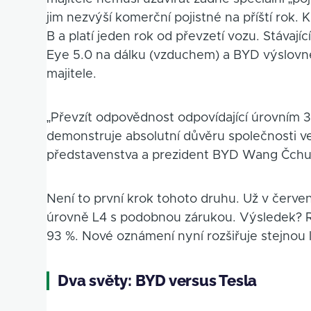
jim nezvýší komerční pojistné na příští rok.
B a platí jeden rok od převzetí vozu. Stávající
Eye 5.0 na dálku (vzduchem) a BYD výslovně
majitele.
„Převzít odpovědnost odpovídající úrovním 3 a
demonstruje absolutní důvěru společnosti ve 
představenstva a prezident BYD Wang Čchu
Není to první krok tohoto druhu. Už v červ
úrovně L4 s podobnou zárukou. Výsledek? Re
93 %. Nové oznámení nyní rozšiřuje stejnou l
Dva světy: BYD versus Tesla