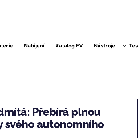
aterie
Nabíjení
Katalog EV
Nástroje
Tes
dmítá: Přebírá plnou
y svého autonomního