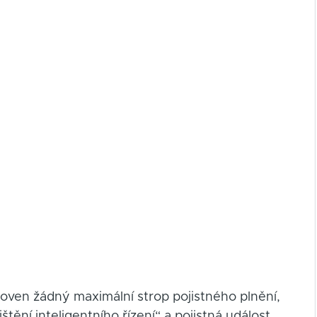
ven žádný maximální strop pojistného plnění,
štění inteligentního řízení“ a pojistná událost