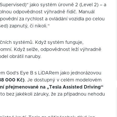
 (Supervised)“ jako systém úrovně 2 (Level 2) – a
 plnou odpovědnost výhradně řidič. Manuál
dpovědní za rychlost a ovládání vozidla po celou
d) zapnutý, či nikoli.“
tenčních systémů. Když systém funguje,
omní. Když selže, odpovědnost leží výhradně
el obrátil naruby.
ém God's Eye B s LiDARem jako jednorázovou
38 000 Kč)
. Je dostupný v celém modelovém
yní přejmenované na „Tesla Assisted Driving“
 to bez jakékoli záruky, že za případnou nehodu