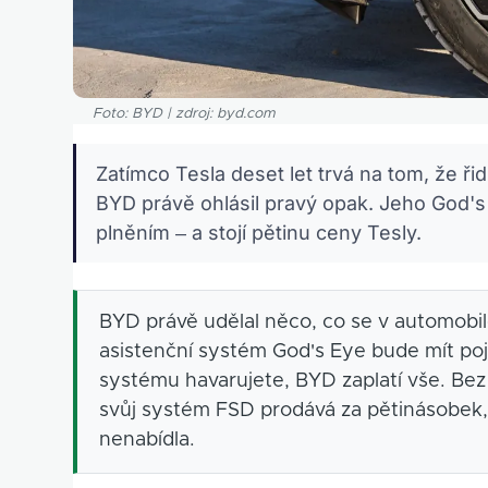
Foto: BYD | zdroj: byd.com
Zatímco Tesla deset let trvá na tom, že ř
BYD právě ohlásil pravý opak. Jeho God'
plněním – a stojí pětinu ceny Tesly.
BYD právě udělal něco, co se v automobil
asistenční systém God's Eye bude mít po
systému havarujete, BYD zaplatí vše. Bez
svůj systém FSD prodává za pětinásobek
nenabídla.