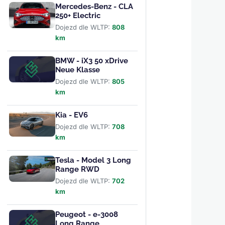
Mercedes-Benz - CLA
250+ Electric
Dojezd dle WLTP:
808
km
BMW - iX3 50 xDrive
Neue Klasse
Dojezd dle WLTP:
805
km
Kia - EV6
Dojezd dle WLTP:
708
km
Tesla - Model 3 Long
Range RWD
Dojezd dle WLTP:
702
km
Peugeot - e-3008
Long Range