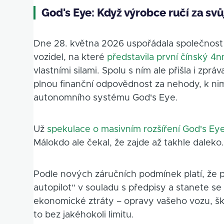
God's Eye: Když výrobce ručí za svů
Dne 28. května 2026 uspořádala společnost B
vozidel, na které
představila první čínský 4n
vlastními silami. Spolu s ním ale přišla i zpr
plnou finanční odpovědnost za nehody, k ni
autonomního systému God's Eye.
Už
spekulace o masivním rozšíření God's Ey
Málokdo ale čekal, že zajde až takhle daleko
Podle nových záručních podmínek platí, že 
autopilot“ v souladu s předpisy a stanete 
ekonomické ztráty – opravy vašeho vozu, ško
to bez jakéhokoli limitu.