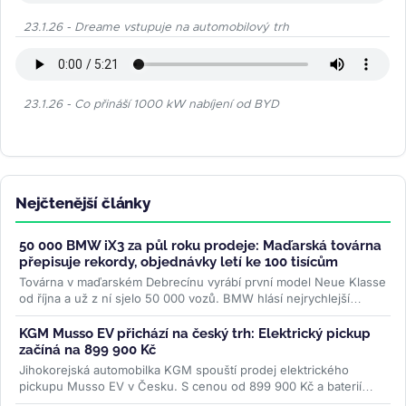
23.1.26 - Dreame vstupuje na automobilový trh
23.1.26 - Co přináší 1000 kW nabíjení od BYD
Nejčtenější články
50 000 BMW iX3 za půl roku prodeje: Maďarská továrna
přepisuje rekordy, objednávky letí ke 100 tisícům
Továrna v maďarském Debrecínu vyrábí první model Neue Klasse
od října a už z ní sjelo 50 000 vozů. BMW hlásí nejrychlejší
rozběh...
>>
KGM Musso EV přichází na český trh: Elektrický pickup
začíná na 899 900 Kč
Jihokorejská automobilka KGM spouští prodej elektrického
pickupu Musso EV v Česku. S cenou od 899 900 Kč a baterií
BYD chce oslovit...
>>