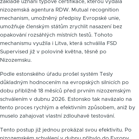
základě uznání typové certifikace, kterou vydala
nizozemská agentura RDW. Mutual recognition
mechanism, umožněný předpisy Evropské unie,
umožňuje členským státům zrychlit nasazení bez
opakování rozsáhlých místních testů. Tohoto
mechanismu využila i Litva, která schválila FSD
Supervised již v polovině května, těsně po
Nizozemsku.
Podle estonského úřadu prošel systém Tesly
důkladným hodnocením na evropských silnicích po
dobu přibližně 18 měsíců před prvním nizozemským
schválením v dubnu 2026. Estonsko tak navázalo na
tento proces rychlým a efektivním způsobem, aniž by
muselo zahajovat vlastní zdlouhavé testování.
Tento postup již jednou prokázal svou efektivitu. Po
nizozemském schválení v dubnu přibylo do Evropy