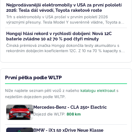
Nejprodávanější elektromobily v USA za první pololetí
2026: Tesla dál vévodí, Toyota raketově roste
Trh s elektromobily v USA prošel v prvním pololetí 2026
výraznými přesuny. Tesla Model Y suverénně vládne, Toyota a
Lexus raketově rostou,...
>>
Hongqi hlásí rekord v rychlosti dobíjení: Nová 12C
baterie zvládne 10 až 70 % pod čtyři minuty
Čínská prémiová značka Hongqi dokončila testy akumuátoru s
rekordním dobíjecím koeficientem 12C. Z 10 na 70 % kapacity se
nabije za 3...
>>
První pětka podle WLTP
Níže najdete seznam pěti vozů z našeho
katalogu elektroaut
s
nejdelším dojezdem podle WLTP.
Mercedes-Benz - CLA 250+ Electric
Dojezd dle WLTP:
808 km
BMW - iX3 50 xDrive Neue Klasse