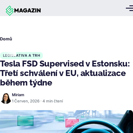
Přejít k hlavnímu obsahu
Me
Drobečková
Domů
navigace
LEGISLATIVA A TRH
Tesla FSD Supervised v Estonsku:
Třetí schválení v EU, aktualizace
během týdne
Miriam
1 Červen, 2026 · 4 min čtení