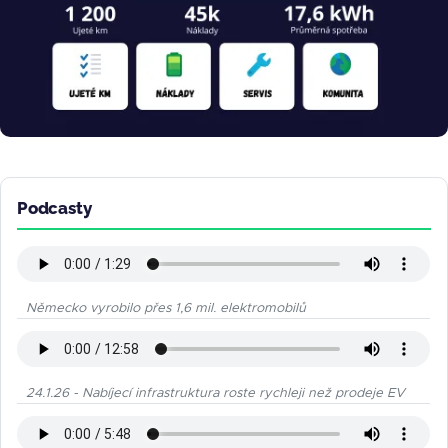
Podcasty
Německo vyrobilo přes 1,6 mil. elektromobilů
24.1.26 - Nabíjecí infrastruktura roste rychleji než prodeje EV