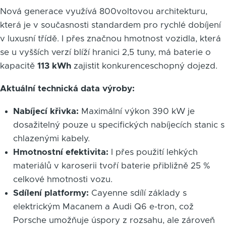
Nová generace využívá 800voltovou architekturu,
která je v současnosti standardem pro rychlé dobíjení
v luxusní třídě. I přes značnou hmotnost vozidla, která
se u vyšších verzí blíží hranici 2,5 tuny, má baterie o
kapacitě
113 kWh
zajistit konkurenceschopný dojezd.
Aktuální technická data výroby:
Nabíjecí křivka:
Maximální výkon 390 kW je
dosažitelný pouze u specifických nabíjecích stanic s
chlazenými kabely.
Hmotnostní efektivita:
I přes použití lehkých
materiálů v karoserii tvoří baterie přibližně 25 %
celkové hmotnosti vozu.
Sdílení platformy:
Cayenne sdílí základy s
elektrickým Macanem a Audi Q6 e-tron, což
Porsche umožňuje úspory z rozsahu, ale zároveň