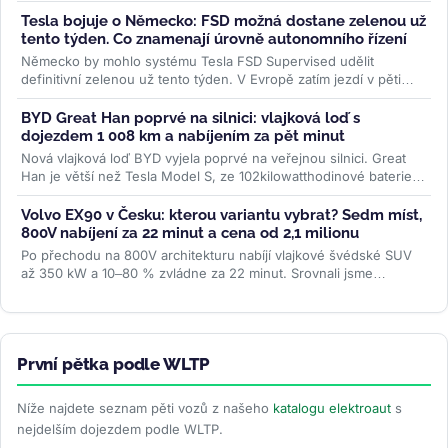
konfigurátoru automobilky...
>>
Tesla bojuje o Německo: FSD možná dostane zelenou už
tento týden. Co znamenají úrovně autonomního řízení
Německo by mohlo systému Tesla FSD Supervised udělit
definitivní zelenou už tento týden. V Evropě zatím jezdí v pěti
zemích, Česko čeká...
>>
BYD Great Han poprvé na silnici: vlajková loď s
dojezdem 1 008 km a nabíjením za pět minut
Nová vlajková loď BYD vyjela poprvé na veřejnou silnici. Great
Han je větší než Tesla Model S, ze 102kilowatthodinové baterie
slibuje až 1...
>>
Volvo EX90 v Česku: kterou variantu vybrat? Sedm míst,
800V nabíjení za 22 minut a cena od 2,1 milionu
Po přechodu na 800V architekturu nabíjí vlajkové švédské SUV
až 350 kW a 10–80 % zvládne za 22 minut. Srovnali jsme
všechny tři verze...
>>
První pětka podle WLTP
Níže najdete seznam pěti vozů z našeho
katalogu elektroaut
s
nejdelším dojezdem podle WLTP.