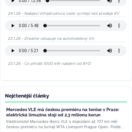
24.1.26 - Nabíjecí infrastruktura roste rychleji než prodeje EV
23.1.26 - Dreame vstupuje na automobilový trh
23.1.26 - Co přináší 1000 kW nabíjení od BYD
Nejčtenější články
Mercedes VLE má českou premiéru na tenise v Praze:
elektrická limuzína stojí od 2,3 milionu korun
Elektromobil Mercedes-Benz VLE s dojezdem až 707 km měl
českou premiéru na turnaji WTA Livesport Prague Open. Podle