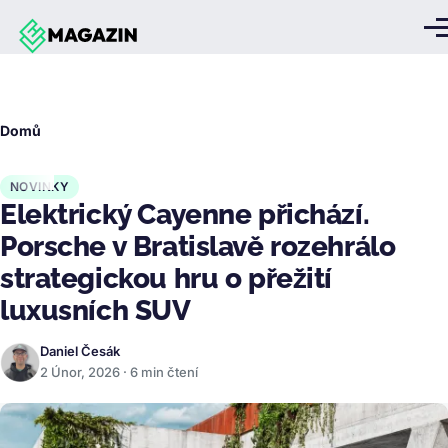
Přejít k hlavnímu obsahu
Me
Drobečková
Domů
navigace
NOVINKY
Elektrický Cayenne přichází.
Porsche v Bratislavě rozehrálo
strategickou hru o přežití
luxusních SUV
Daniel Česák
2 Únor, 2026 · 6 min čtení