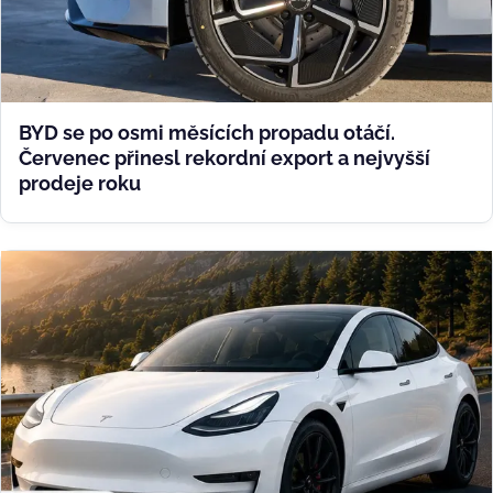
BYD se po osmi měsících propadu otáčí.
Červenec přinesl rekordní export a nejvyšší
prodeje roku