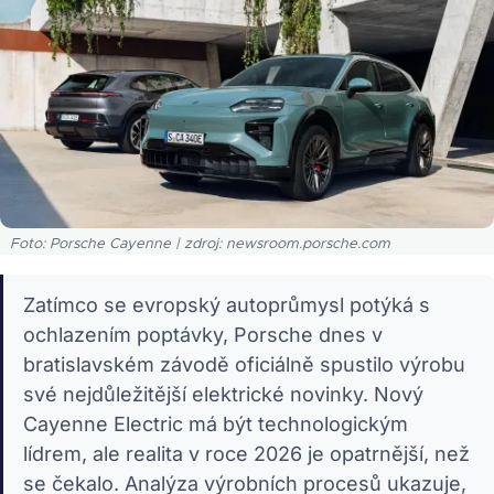
Foto: Porsche Cayenne | zdroj: newsroom.porsche.com
Zatímco se evropský autoprůmysl potýká s
ochlazením poptávky, Porsche dnes v
bratislavském závodě oficiálně spustilo výrobu
své nejdůležitější elektrické novinky. Nový
Cayenne Electric má být technologickým
lídrem, ale realita v roce 2026 je opatrnější, než
se čekalo. Analýza výrobních procesů ukazuje,