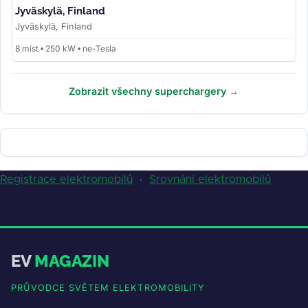
Jyväskylä, Finland
Jyväskylä, Finland
8 míst • 250 kW • ne-Tesla
Zobrazit všechny superchargery →
Registrace elektromobilů
·
Srovnání elektromobilů
EV
MAGAZIN
PRŮVODCE SVĚTEM ELEKTROMOBILITY