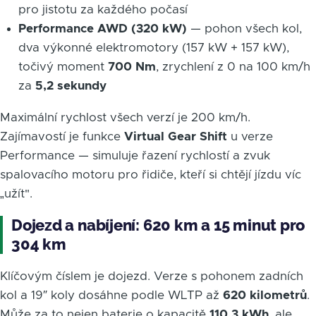
pro jistotu za každého počasí
Performance AWD (320 kW)
— pohon všech kol,
dva výkonné elektromotory (157 kW + 157 kW),
točivý moment
700 Nm
, zrychlení z 0 na 100 km/h
za
5,2 sekundy
Maximální rychlost všech verzí je 200 km/h.
Zajímavostí je funkce
Virtual Gear Shift
u verze
Performance — simuluje řazení rychlostí a zvuk
spalovacího motoru pro řidiče, kteří si chtějí jízdu víc
„užít".
Dojezd a nabíjení: 620 km a 15 minut pro
304 km
Klíčovým číslem je dojezd. Verze s pohonem zadních
kol a 19″ koly dosáhne podle WLTP až
620 kilometrů
.
Může za to nejen baterie o kapacitě
110,3 kWh
, ale