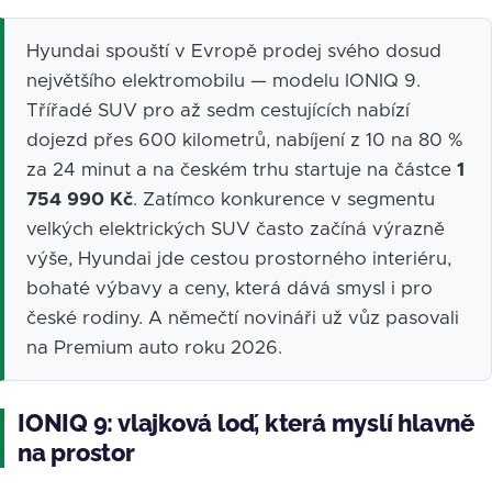
Hyundai spouští v Evropě prodej svého dosud
největšího elektromobilu — modelu IONIQ 9.
Třířadé SUV pro až sedm cestujících nabízí
dojezd přes 600 kilometrů, nabíjení z 10 na 80 %
za 24 minut a na českém trhu startuje na částce
1
754 990 Kč
. Zatímco konkurence v segmentu
velkých elektrických SUV často začíná výrazně
výše, Hyundai jde cestou prostorného interiéru,
bohaté výbavy a ceny, která dává smysl i pro
české rodiny. A němečtí novináři už vůz pasovali
na Premium auto roku 2026.
IONIQ 9: vlajková loď, která myslí hlavně
na prostor