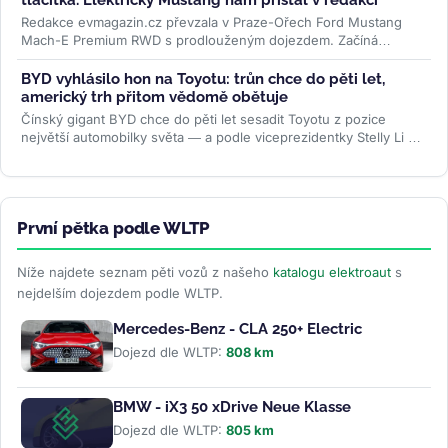
Redakce evmagazin.cz převzala v Praze-Ořech Ford Mustang
Mach-E Premium RWD s prodlouženým dojezdem. Začíná
půlroční test, ve kterém...
>>
BYD vyhlásilo hon na Toyotu: trůn chce do pěti let,
americký trh přitom vědomě obětuje
Čínský gigant BYD chce do pěti let sesadit Toyotu z pozice
největší automobilky světa — a podle viceprezidentky Stelly Li k
tomu...
>>
První pětka podle WLTP
Níže najdete seznam pěti vozů z našeho
katalogu elektroaut
s
nejdelším dojezdem podle WLTP.
Mercedes-Benz - CLA 250+ Electric
Dojezd dle WLTP:
808 km
BMW - iX3 50 xDrive Neue Klasse
Dojezd dle WLTP:
805 km