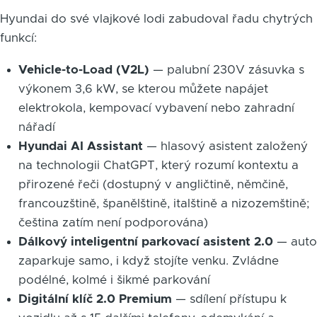
Hyundai do své vlajkové lodi zabudoval řadu chytrých
funkcí:
Vehicle-to-Load (V2L)
— palubní 230V zásuvka s
výkonem 3,6 kW, se kterou můžete napájet
elektrokola, kempovací vybavení nebo zahradní
nářadí
Hyundai AI Assistant
— hlasový asistent založený
na technologii ChatGPT, který rozumí kontextu a
přirozené řeči (dostupný v angličtině, němčině,
francouzštině, španělštině, italštině a nizozemštině;
čeština zatím není podporována)
Dálkový inteligentní parkovací asistent 2.0
— auto
zaparkuje samo, i když stojíte venku. Zvládne
podélné, kolmé i šikmé parkování
Digitální klíč 2.0 Premium
— sdílení přístupu k