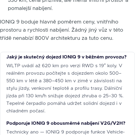
530 km, cena příznivá, ale menší vnitřní prostor a
pomalejší nabíjení.
IONIQ 9 boduje hlavně poměrem ceny, vnitřního
prostoru a rychlosti nabíjení. Žádný jiný vůz v této
třídě nenabízí 800V architekturu za tuto cenu.
Jaký je skutečný dojezd IONIQ 9 v běžném provozu?
WLTP uvádí až 620 km pro verzi RWD s 19″ koly. V
reálném provozu počítejte s dojezdem okolo 500–
550 km v létě a 380–450 km v zimě v závislosti na
stylu jízdy, venkovní teplotě a profilu trasy. Dálniční
jízda při 130 km/h snižuje dojezd zhruba o 25–30 %.
Tepelné čerpadlo pomáhá udržet solidní dojezd i v
chladném počasí.
Podporuje IONIQ 9 obousměrné nabíjení V2G/V2H?
Technicky ano — IONIQ 9 podporuje funkce Vehicle-