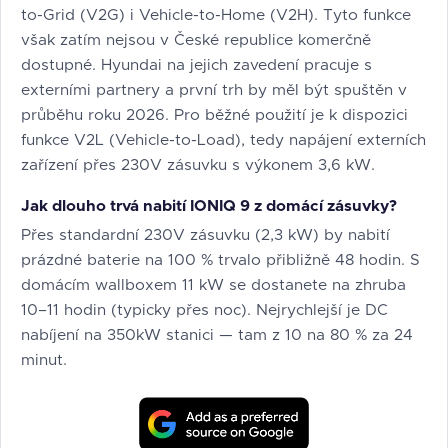
to-Grid (V2G) i Vehicle-to-Home (V2H). Tyto funkce
však zatím nejsou v České republice komerčně
dostupné. Hyundai na jejich zavedení pracuje s
externími partnery a první trh by měl být spuštěn v
průběhu roku 2026. Pro běžné použití je k dispozici
funkce V2L (Vehicle-to-Load), tedy napájení externích
zařízení přes 230V zásuvku s výkonem 3,6 kW.
Jak dlouho trvá nabití IONIQ 9 z domácí zásuvky?
Přes standardní 230V zásuvku (2,3 kW) by nabití
prázdné baterie na 100 % trvalo přibližně 48 hodin. S
domácím wallboxem 11 kW se dostanete na zhruba
10–11 hodin (typicky přes noc). Nejrychlejší je DC
nabíjení na 350kW stanici — tam z 10 na 80 % za 24
minut.