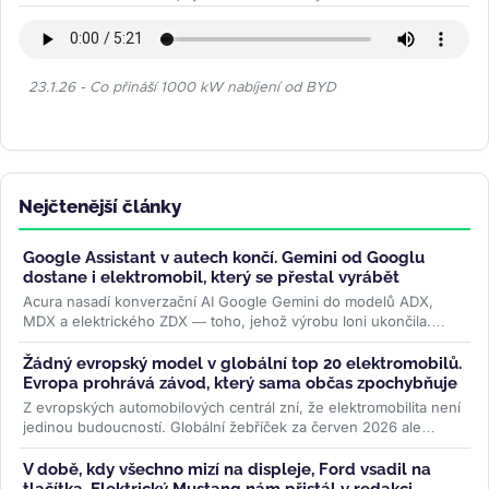
23.1.26 - Co přináší 1000 kW nabíjení od BYD
Nejčtenější články
Google Assistant v autech končí. Gemini od Googlu
dostane i elektromobil, který se přestal vyrábět
Acura nasadí konverzační AI Google Gemini do modelů ADX,
MDX a elektrického ZDX — toho, jehož výrobu loni ukončila.
Přidává se k vlně,...
>>
Žádný evropský model v globální top 20 elektromobilů.
Evropa prohrává závod, který sama občas zpochybňuje
Z evropských automobilových centrál zní, že elektromobilita není
jedinou budoucností. Globální žebříček za červen 2026 ale
ukazuje...
>>
V době, kdy všechno mizí na displeje, Ford vsadil na
tlačítka. Elektrický Mustang nám přistál v redakci