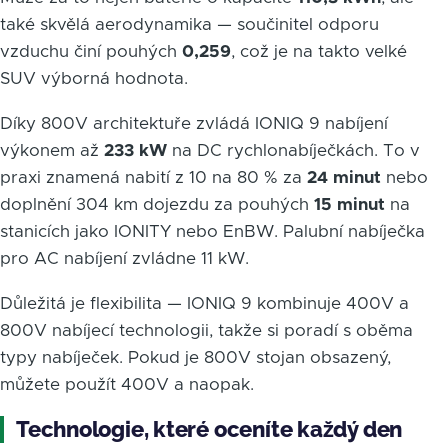
také skvělá aerodynamika — součinitel odporu
vzduchu činí pouhých
0,259
, což je na takto velké
SUV výborná hodnota.
Díky 800V architektuře zvládá IONIQ 9 nabíjení
výkonem až
233 kW
na DC rychlonabíječkách. To v
praxi znamená nabití z 10 na 80 % za
24 minut
nebo
doplnění 304 km dojezdu za pouhých
15 minut
na
stanicích jako IONITY nebo EnBW. Palubní nabíječka
pro AC nabíjení zvládne 11 kW.
Důležitá je flexibilita — IONIQ 9 kombinuje 400V a
800V nabíjecí technologii, takže si poradí s oběma
typy nabíječek. Pokud je 800V stojan obsazený,
můžete použít 400V a naopak.
Technologie, které oceníte každý den