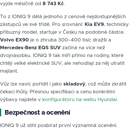
vyjde měsíčně od
8 743 Kč
.
To z IONIQ 9 dělá jednoho z cenově nejdostupnějších
zástupců ve své třídě. Pro srovnání:
Kia EV9
, technicky
příbuzný model, startuje v Česku na podobné částce.
Volvo EX90
je o zhruba 300–400 tisíc dražší a
Mercedes-Benz EQS SUV
začíná na více než
dvojnásobku. IONIQ 9 tak míří přímo na rodiny, které
chtějí velké elektrické SUV, ale nehodlají za něj utratit
majlant.
Vůz lze navíc pořídit i jako
skladový
, což může zkrátit
čekací lhůty. Přesnou specifikaci a cenu konkrétní
výbavy najdete v
konfigurátoru na webu Hyundai
.
Bezpečnost a ocenění
IONIQ 9 už stihl posbírat první významná ocenění.