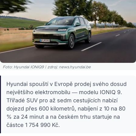
Foto: Hyundai IONIQ9 | zdroj: news.hyundai.be
Hyundai spouští v Evropě prodej svého dosud
největšího elektromobilu — modelu IONIQ 9.
Třířadé SUV pro až sedm cestujících nabízí
dojezd přes 600 kilometrů, nabíjení z 10 na 80
% za 24 minut a na českém trhu startuje na
částce 1 754 990 Kč.