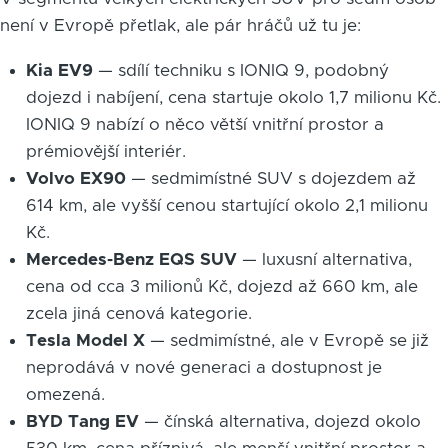
není v Evropě přetlak, ale pár hráčů už tu je:
Kia EV9
— sdílí techniku s IONIQ 9, podobný
dojezd i nabíjení, cena startuje okolo 1,7 milionu Kč.
IONIQ 9 nabízí o něco větší vnitřní prostor a
prémiovější interiér.
Volvo EX90
— sedmimístné SUV s dojezdem až
614 km, ale vyšší cenou startující okolo 2,1 milionu
Kč.
Mercedes-Benz EQS SUV
— luxusní alternativa,
cena od cca 3 milionů Kč, dojezd až 660 km, ale
zcela jiná cenová kategorie.
Tesla Model X
— sedmimístné, ale v Evropě se již
neprodává v nové generaci a dostupnost je
omezená.
BYD Tang EV
— čínská alternativa, dojezd okolo