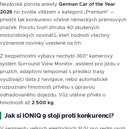
Nezávislá porota ankety
German Car of the Year
2026
ho zvolila vítězem v kategorii „Premium" —
předčil tak konkurenci včetně německých prémiových
značek. Porotu tvoří zhruba 40 zkušených
motoristických novinářů, kteří hodnotí všechny
významné novinky uvedené na trh.
Z bezpečnostní výbavy nechybí 360° kamerový
systém Surround View Monitor, asistent pro jízdu v
pruzích, adaptivní tempomat s predikcí trasy
využívající data z navigace, nebo automatické
rozpoznání hmotnosti přívěsu s úpravou
odhadovaného dojezdu. Vůz utáhne přívěs o
hmotnosti až
2 500 kg
.
Jak si IONIQ 9 stojí proti konkurenci?
V segmentu velkých elektrických SUV pro sedm osob