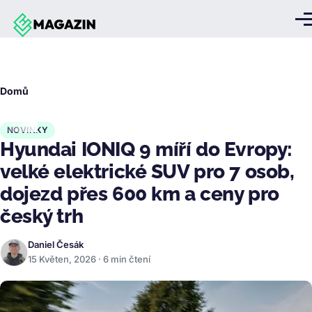
Přejít k hlavnímu obsahu
Me
Drobečková
Domů
navigace
NOVINKY
Hyundai IONIQ 9 míří do Evropy:
velké elektrické SUV pro 7 osob,
dojezd přes 600 km a ceny pro
český trh
Daniel Česák
15 Květen, 2026 · 6 min čtení