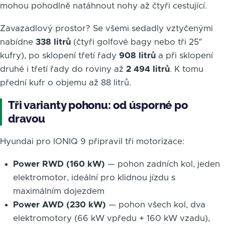
mohou pohodlně natáhnout nohy až čtyři cestující.
Zavazadlový prostor? Se všemi sedadly vztyčenými
nabídne
338 litrů
(čtyři golfové bagy nebo tři 25″
kufry), po sklopení třetí řady
908 litrů
a při sklopení
druhé i třetí řady do roviny až
2 494 litrů
. K tomu
přední kufr o objemu až 88 litrů.
Tři varianty pohonu: od úsporné po
dravou
Hyundai pro IONIQ 9 připravil tři motorizace:
Power RWD (160 kW)
— pohon zadních kol, jeden
elektromotor, ideální pro klidnou jízdu s
maximálním dojezdem
Power AWD (230 kW)
— pohon všech kol, dva
elektromotory (66 kW vpředu + 160 kW vzadu),