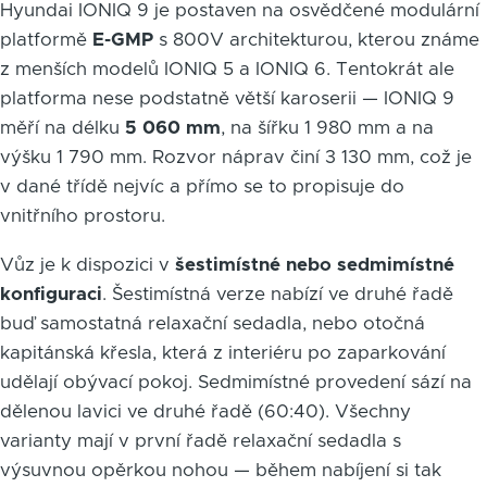
Hyundai IONIQ 9 je postaven na osvědčené modulární
platformě
E-GMP
s 800V architekturou, kterou známe
z menších modelů IONIQ 5 a IONIQ 6. Tentokrát ale
platforma nese podstatně větší karoserii — IONIQ 9
měří na délku
5 060 mm
, na šířku 1 980 mm a na
výšku 1 790 mm. Rozvor náprav činí 3 130 mm, což je
v dané třídě nejvíc a přímo se to propisuje do
vnitřního prostoru.
Vůz je k dispozici v
šestimístné nebo sedmimístné
konfiguraci
. Šestimístná verze nabízí ve druhé řadě
buď samostatná relaxační sedadla, nebo otočná
kapitánská křesla, která z interiéru po zaparkování
udělají obývací pokoj. Sedmimístné provedení sází na
dělenou lavici ve druhé řadě (60:40). Všechny
varianty mají v první řadě relaxační sedadla s
výsuvnou opěrkou nohou — během nabíjení si tak