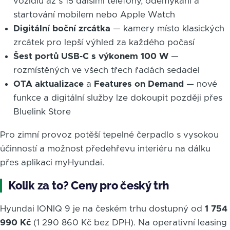
vozidlu až s 15 dalšími telefony, odemykání a
startování mobilem nebo Apple Watch
Digitální boční zrcátka
— kamery místo klasických
zrcátek pro lepší výhled za každého počasí
Šest portů USB-C s výkonem 100 W
—
rozmístěných ve všech třech řadách sedadel
OTA aktualizace
a
Features on Demand
— nové
funkce a digitální služby lze dokoupit později přes
Bluelink Store
Pro zimní provoz potěší tepelné čerpadlo s vysokou
účinností a možnost předehřevu interiéru na dálku
přes aplikaci myHyundai.
Kolik za to? Ceny pro český trh
Hyundai IONIQ 9 je na českém trhu dostupný od
1 754
990 Kč
(1 290 860 Kč bez DPH). Na operativní leasing