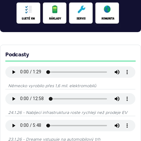
Podcasty
Německo vyrobilo přes 1,6 mil. elektromobilů
24.1.26 - Nabíjecí infrastruktura roste rychleji než prodeje EV
23.1.26 - Dreame vstupuje na automobilový trh