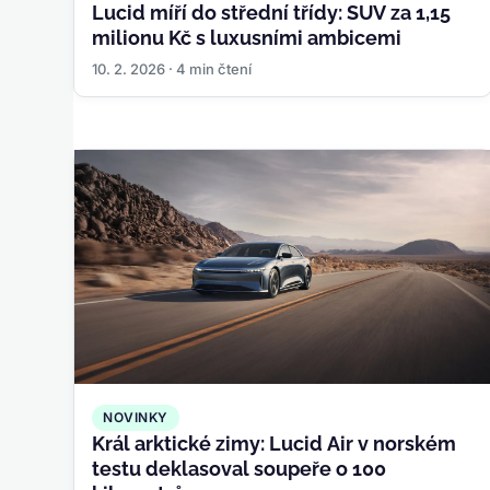
Lucid míří do střední třídy: SUV za 1,15
milionu Kč s luxusními ambicemi
10. 2. 2026 · 4 min čtení
NOVINKY
Král arktické zimy: Lucid Air v norském
testu deklasoval soupeře o 100