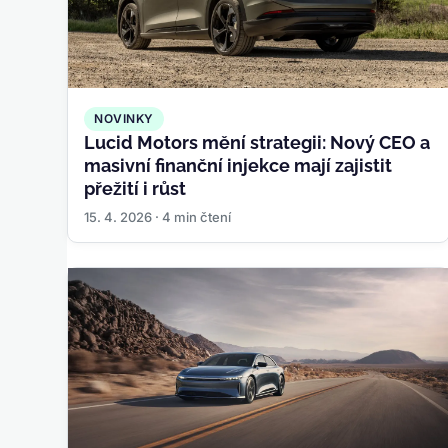
NOVINKY
Lucid Motors mění strategii: Nový CEO a
masivní finanční injekce mají zajistit
přežití i růst
15. 4. 2026 · 4 min čtení