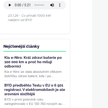
23.1.26 - Co přináší 1000 kW
nabíjení od BYD
Nejčtenější články
Kia e-Niro: Král zdraví baterie po
100 000 km a proč ho milují
odborníci
Kia e-Niro se stala absolutním vítězem
žebříčku zdraví baterií, kde i po
vysokém nájezdu 100 000 km si udržuje
téměř původní...
>>
BYD předběhlo Teslu v EU o 6 501
registrací. V elektromobilech je ale
srovnání složitější
BYD v první polovině roku
zaregistrovalo v EU 130 743 nových aut,