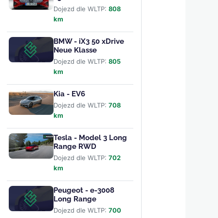
Dojezd dle WLTP:
808
km
BMW - iX3 50 xDrive
Neue Klasse
Dojezd dle WLTP:
805
km
Kia - EV6
Dojezd dle WLTP:
708
km
Tesla - Model 3 Long
Range RWD
Dojezd dle WLTP:
702
km
Peugeot - e-3008
Long Range
Dojezd dle WLTP:
700