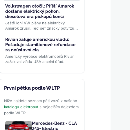
Tesla 124 242. Čínská značka tak otočila
loňské manko, data ACEA ale...
>>
Volkswagen otočil: Příští Amarok
dostane elektrický pohon,
dieselová éra pickupů končí
Ještě loni VW plány na elektrický
Amarok zrušil. Teď šéf značky potvrzuje
pravý opak: třetí generace oblíbeného
pickupu dostane PHEV i...
>>
Rivian žaluje americkou vládu:
Požaduje stamilionové refundace
za neústavní cla
Americký výrobce elektromobilů Rivian
zažaloval vládu USA a celní úřad.
Požaduje vrátit desítky milionů dolarů za
zrušená Trumpova...
>>
První pětka podle WLTP
Níže najdete seznam pěti vozů z našeho
katalogu elektroaut
s nejdelším dojezdem
podle WLTP.
Mercedes-Benz - CLA
250+ Electric