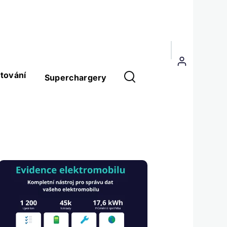
Menu
uživatelského
tování
Superchargery
účtu
Obrázek