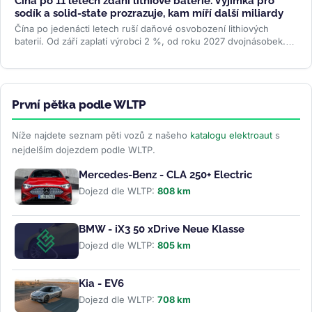
Čína po 11 letech zdaní lithiové baterie. Výjimka pro
sodík a solid-state prozrazuje, kam míří další miliardy
Čína po jedenácti letech ruší daňové osvobození lithiových
baterií. Od září zaplatí výrobci 2 %, od roku 2027 dvojnásobek.
Sodíkové...
>>
První pětka podle WLTP
Níže najdete seznam pěti vozů z našeho
katalogu elektroaut
s
nejdelším dojezdem podle WLTP.
Mercedes-Benz - CLA 250+ Electric
Dojezd dle WLTP:
808 km
BMW - iX3 50 xDrive Neue Klasse
Dojezd dle WLTP:
805 km
Kia - EV6
Dojezd dle WLTP:
708 km