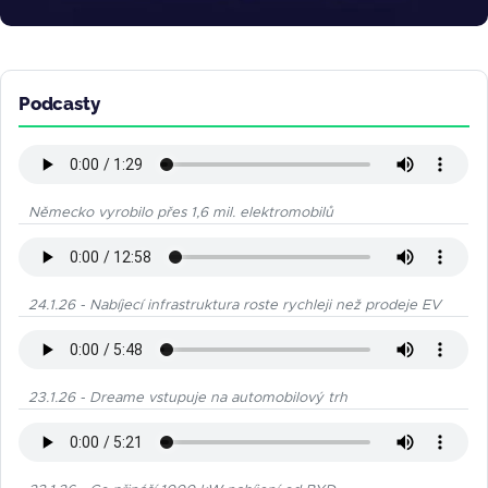
Podcasty
Německo vyrobilo přes 1,6 mil. elektromobilů
24.1.26 - Nabíjecí infrastruktura roste rychleji než prodeje EV
23.1.26 - Dreame vstupuje na automobilový trh