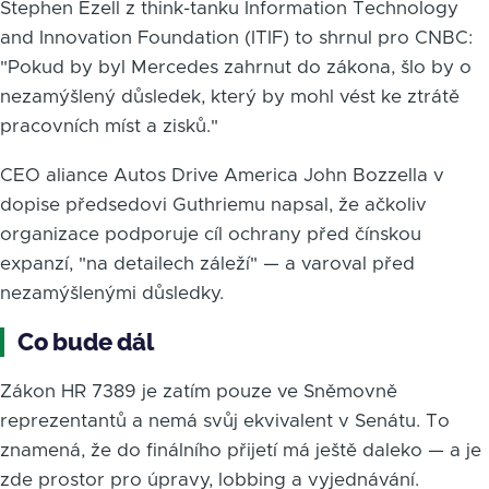
Stephen Ezell z think-tanku Information Technology
and Innovation Foundation (ITIF) to shrnul pro CNBC:
"Pokud by byl Mercedes zahrnut do zákona, šlo by o
nezamýšlený důsledek, který by mohl vést ke ztrátě
pracovních míst a zisků."
CEO aliance Autos Drive America John Bozzella v
dopise předsedovi Guthriemu napsal, že ačkoliv
organizace podporuje cíl ochrany před čínskou
expanzí, "na detailech záleží" — a varoval před
nezamýšlenými důsledky.
Co bude dál
Zákon HR 7389 je zatím pouze ve Sněmovně
reprezentantů a nemá svůj ekvivalent v Senátu. To
znamená, že do finálního přijetí má ještě daleko — a je
zde prostor pro úpravy, lobbing a vyjednávání.