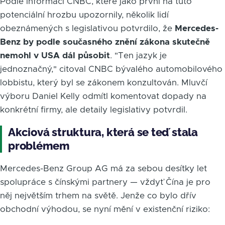
Podle informací CNBC, které jako první na tuto
potenciální hrozbu upozornily, několik lidí
obeznámených s legislativou potvrdilo, že
Mercedes-
Benz by podle současného znění zákona skutečně
nemohl v USA dál působit
. "Ten jazyk je
jednoznačný," citoval CNBC bývalého automobilového
lobbistu, který byl se zákonem konzultován. Mluvčí
výboru Daniel Kelly odmítl komentovat dopady na
konkrétní firmy, ale detaily legislativy potvrdil.
Akciová struktura, která se teď stala
problémem
Mercedes-Benz Group AG má za sebou desítky let
spolupráce s čínskými partnery — vždyť Čína je pro
něj největším trhem na světě. Jenže co bylo dřív
obchodní výhodou, se nyní mění v existenční riziko: