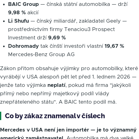
BAIC Group
— čínská státní automobilka — drží
9,98 %
akcií
Li Shufu
— čínský miliardář, zakladatel Geely —
prostřednictvím firmy Tenaciou3 Prospect
Investment drží
9,69 %
Dohromady
tak čínští investoři vlastní
19,67 %
Mercedes-Benz Group AG
Zákon přitom obsahuje výjimky pro automobilky, které
vyrábějí v USA alespoň pět let před 1. lednem 2026 —
jenže tato výjimka
neplatí
, pokud má firma "jakýkoli
přímý nebo nepřímý majetkový podíl vlády
znepřáteleného státu". A BAIC tento podíl má.
Co by zákaz znamenal v číslech
Mercedes v USA není jen importér — je to významný
americký zaměstnavatel.
Automobilka má dva velké