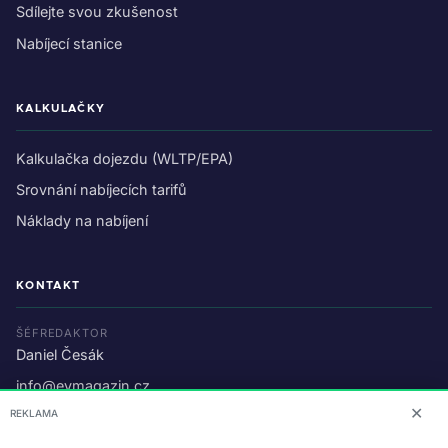
Sdílejte svou zkušenost
Nabíjecí stanice
KALKULAČKY
Kalkulačka dojezdu (WLTP/EPA)
Srovnání nabíjecích tarifů
Náklady na nabíjení
KONTAKT
ŠÉFREDAKTOR
Daniel Česák
info@evmagazin.cz
✕
REKLAMA
O nás