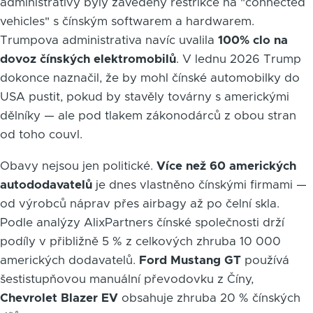
administrativy byly zavedeny restrikce na "connected
vehicles" s čínským softwarem a hardwarem.
Trumpova administrativa navíc uvalila
100% clo na
dovoz čínských elektromobilů
. V lednu 2026 Trump
dokonce naznačil, že by mohl čínské automobilky do
USA pustit, pokud by stavěly továrny s americkými
dělníky — ale pod tlakem zákonodárců z obou stran
od toho couvl.
Obavy nejsou jen politické.
Více než 60 amerických
autododavatelů
je dnes vlastněno čínskými firmami —
od výrobců náprav přes airbagy až po čelní skla.
Podle analýzy AlixPartners čínské společnosti drží
podíly v přibližně 5 % z celkových zhruba 10 000
amerických dodavatelů.
Ford Mustang GT
používá
šestistupňovou manuální převodovku z Číny,
Chevrolet Blazer EV
obsahuje zhruba 20 % čínských