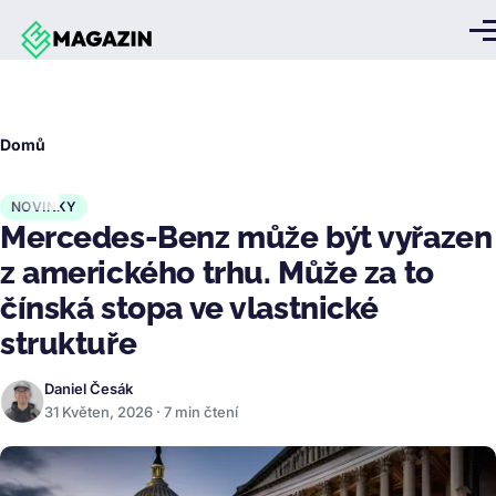
Přejít k hlavnímu obsahu
Me
Drobečková
Domů
navigace
NOVINKY
Mercedes-Benz může být vyřazen
z amerického trhu. Může za to
čínská stopa ve vlastnické
struktuře
Daniel Česák
31 Květen, 2026 · 7 min čtení