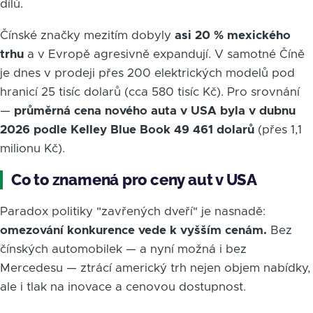
dílů.
Čínské značky mezitím dobyly
asi 20 % mexického
trhu
a v Evropě agresivně expandují. V samotné Číně
je dnes v prodeji přes 200 elektrických modelů pod
hranicí 25 tisíc dolarů (cca 580 tisíc Kč). Pro srovnání
—
průměrná cena nového auta v USA byla v dubnu
2026 podle Kelley Blue Book 49 461 dolarů
(přes 1,1
milionu Kč).
Co to znamená pro ceny aut v USA
Paradox politiky "zavřených dveří" je nasnadě:
omezování konkurence vede k vyšším cenám.
Bez
čínských automobilek — a nyní možná i bez
Mercedesu — ztrácí americký trh nejen objem nabídky,
ale i tlak na inovace a cenovou dostupnost.