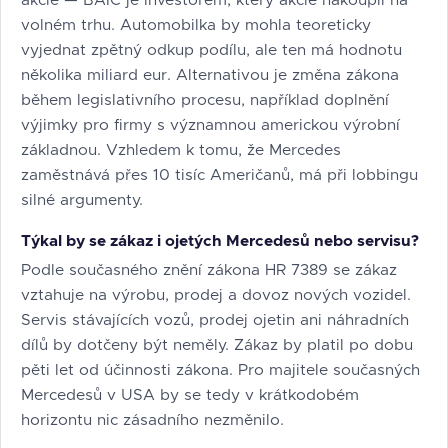
akcie — BAIC je investorem, který akcie nakoupil na
volném trhu. Automobilka by mohla teoreticky
vyjednat zpětný odkup podílu, ale ten má hodnotu
několika miliard eur. Alternativou je změna zákona
během legislativního procesu, například doplnění
výjimky pro firmy s významnou americkou výrobní
základnou. Vzhledem k tomu, že Mercedes
zaměstnává přes 10 tisíc Američanů, má při lobbingu
silné argumenty.
Týkal by se zákaz i ojetých Mercedesů nebo servisu?
Podle současného znění zákona HR 7389 se zákaz
vztahuje na výrobu, prodej a dovoz nových vozidel.
Servis stávajících vozů, prodej ojetin ani náhradních
dílů by dotčeny být neměly. Zákaz by platil po dobu
pěti let od účinnosti zákona. Pro majitele současných
Mercedesů v USA by se tedy v krátkodobém
horizontu nic zásadního nezměnilo.