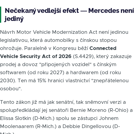
Nečekaný vedlejší efekt — Mercedes není
jediný
Návrh Motor Vehicle Modernization Act není jedinou
legislativou, která automobilky s čínskou stopou
ohrožuje. Paralelně v Kongresu běží
Connected
Vehicle Security Act of 2026
(S.4429), který zakazuje
prodej a dovoz "připojených vozidel" s čínským
softwarem (od roku 2027) a hardwarem (od roku
2030). Ten má 15% hranici vlastnictví "znepřátelenou
osobou".
Tento zákon již má jak senátní, tak sněmovní verzi a
spolupředkládají jej senátoři Bernie Moreno (R-Ohio) a
Elissa Slotkin (D-Mich.) spolu se zástupci Johnem
Moolenaarem (R-Mich.) a Debbie Dingellovou (D-