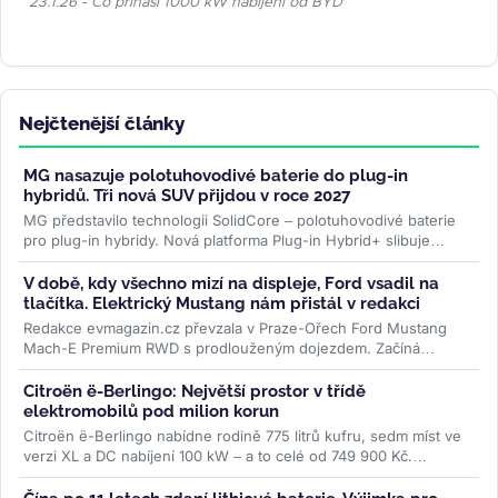
23.1.26 - Co přináší 1000 kW nabíjení od BYD
Nejčtenější články
MG nasazuje polotuhovodivé baterie do plug-in
hybridů. Tři nová SUV přijdou v roce 2027
MG představilo technologii SolidCore – polotuhovodivé baterie
pro plug-in hybridy. Nová platforma Plug-in Hybrid+ slibuje
stabilní výkon i v...
>>
V době, kdy všechno mizí na displeje, Ford vsadil na
tlačítka. Elektrický Mustang nám přistál v redakci
Redakce evmagazin.cz převzala v Praze-Ořech Ford Mustang
Mach-E Premium RWD s prodlouženým dojezdem. Začíná
půlroční test, ve kterém...
>>
Citroën ë-Berlingo: Největší prostor v třídě
elektromobilů pod milion korun
Citroën ë-Berlingo nabídne rodině 775 litrů kufru, sedm míst ve
verzi XL a DC nabíjení 100 kW – a to celé od 749 900 Kč.
Praktický...
>>