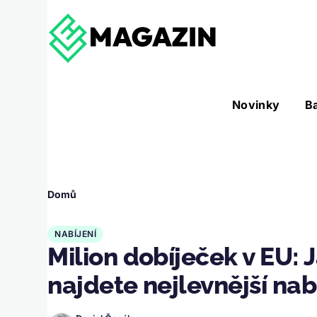
Přejít k hlavnímu obsahu
Hlavní
Novinky
B
Nástroje sub-navigation
navigace
Drobečková
Domů
navigace
NABÍJENÍ
Milion dobíječek v EU: 
najdete nejlevnější nab