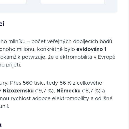
ci
ho milníku – počet veřejných dobíjecích bodů
jednoho milionu, konkrétně bylo
evidováno 1
 okamžik potvrzuje, že elektromobilita v Evropě
 přijetí.
ury. Přes 560 tisíc, tedy 56 % z celkového
 v
Nizozemsku
(19,7 %),
Německu
(18,7 %) a
nou rychlost adopce elektromobility a odlišné
nií.
u