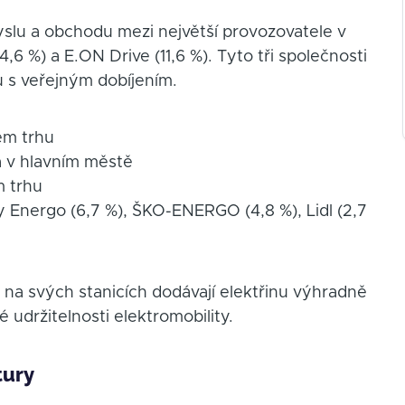
slu a obchodu mezi největší provozovatele v
,6 %) a E.ON Drive (11,6 %). Tyto tři společnosti
u s veřejným dobíjením.
em trhu
a v hlavním městě
m trhu
 Energo (6,7 %), ŠKO-ENERGO (4,8 %), Lidl (2,7
že na svých stanicích dodávají elektřinu výhradně
é udržitelnosti elektromobility.
tury