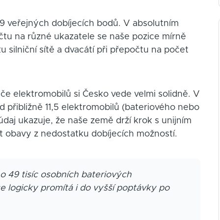
9 veřejných dobíjecích bodů. V absolutním
epočtu na různé ukazatele se naše pozice mírně
 silniční sítě a dvacátí při přepočtu na počet
diče elektromobilů si Česko vede velmi solidně. V
d přibližně 11,5 elektromobilů (bateriového nebo
o údaj ukazuje, že naše země drží krok s unijním
t obavy z nedostatku dobíjecích možností.
o 49 tisíc osobních bateriových
e logicky promítá i do vyšší poptávky po