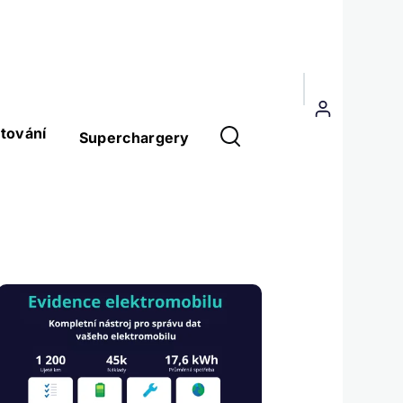
Menu
uživatelského
tování
Superchargery
účtu
Obrázek