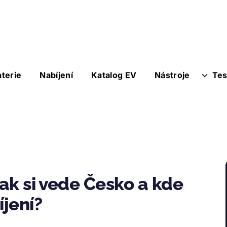
aterie
Nabíjení
Katalog EV
Nástroje
Tes
Jak si vede Česko a kde
íjení?