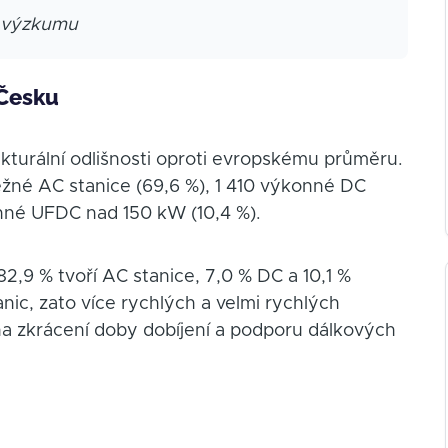
o výzkumu
 Česku
ukturální odlišnosti oproti evropskému průměru.
ěžné AC stanice (69,6 %), 1 410 výkonné DC
onné UFDC nad 150 kW (10,4 %).
 82,9 % tvoří AC stanice, 7,0 % DC a 10,1 %
nic, zato více rychlých a velmi rychlých
 na zkrácení doby dobíjení a podporu dálkových