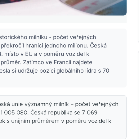
storického milníku - počet veřejných
překročil hranici jednoho milionu. Česká
4. místo v EU a v poměru vozidel k
 průměr. Zatímco ve Francii najdete
esla si udržuje pozici globálního lídra s 70
pská unie významný milník – počet veřejných
 1 005 080. Česká republika se 7 069
krok s unijním průměrem v poměru vozidel k