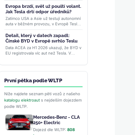
Požaduje vrátit desítky milionů dolarů za
zrušená Trumpova...
>>
Evropa brzdí, svět už pouští volant.
Jak Tesla drtí odpor úředníků?
Zatímco USA a Asie už testují autonomní
auta v běžném provozu, v Evropě Tesla
naráží na byrokratické překážky. Pět
zemí EU už ale...
>>
Detail, který v datech zapadl:
Čínské BYD v Evropě svrhlo Teslu
Data ACEA za H1 2026 ukazují, že BYD v
EU registrovala víc aut než Tesla. V
samotném červnu se ale karta obrátila –
rozhodly ceny paliv i...
>>
První pětka podle WLTP
Níže najdete seznam pěti vozů z našeho
katalogu elektroaut
s nejdelším dojezdem
podle WLTP.
Mercedes-Benz - CLA
250+ Electric
Dojezd dle WLTP:
808