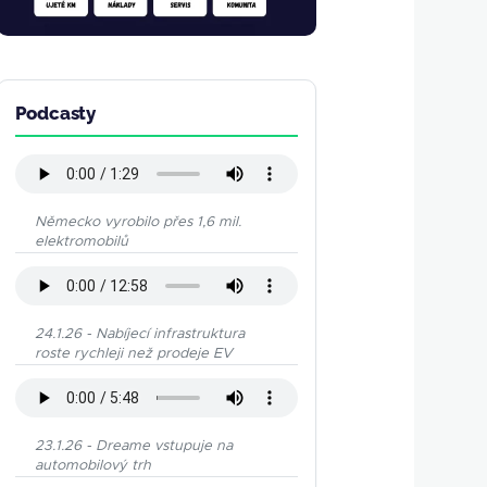
Podcasty
Německo vyrobilo přes 1,6 mil.
elektromobilů
24.1.26 - Nabíjecí infrastruktura
roste rychleji než prodeje EV
23.1.26 - Dreame vstupuje na
automobilový trh