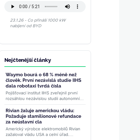
23.1.26 - Co přináší 1000 kW
nabíjení od BYD
Nejčtenější články
Waymo bourá o 68 % méně než
člověk. První nezávislá studie IIHS
dala robotaxi tvrdá čísla
Pojišťovací institut IIHS zveřejnil první
rozsáhlou nezávislou studii autonomních
vozidel. Waymo na 50 milionech mil bez
řidiče bouralo o...
>>
Rivian žaluje americkou vládu:
Požaduje stamilionové refundace
za neústavní cla
Americký výrobce elektromobilů Rivian
zažaloval vládu USA a celní úřad.