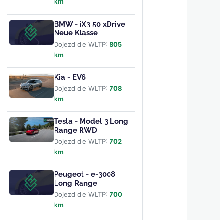
km
BMW - iX3 50 xDrive
Neue Klasse
Dojezd dle WLTP:
805
km
Kia - EV6
Dojezd dle WLTP:
708
km
Tesla - Model 3 Long
Range RWD
Dojezd dle WLTP:
702
km
Peugeot - e-3008
Long Range
Dojezd dle WLTP:
700
km