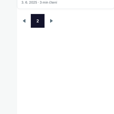
3. 6. 2025 · 3 min čtení
Pagination
2
Předchozí
Následující
stránka
stránka