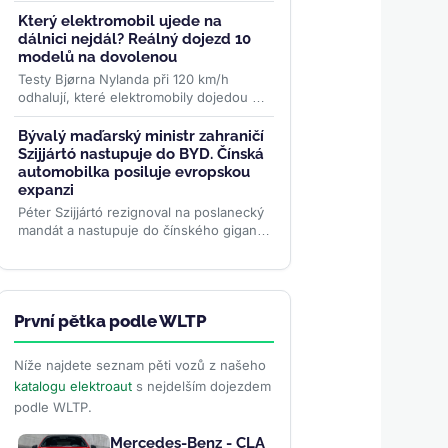
značky. Od 975 000 Kč nabízí 378 km
dojezdu, 177 koní a jízdní...
>>
Který elektromobil ujede na
dálnici nejdál? Reálný dojezd 10
modelů na dovolenou
Testy Bjørna Nylanda při 120 km/h
odhalují, které elektromobily dojedou na
jednu zastávku nejdál. Tesla Model 3
ujede 483 km, některá SUV o...
>>
Bývalý maďarský ministr zahraničí
Szijjártó nastupuje do BYD. Čínská
automobilka posiluje evropskou
expanzi
Péter Szijjártó rezignoval na poslanecký
mandát a nastupuje do čínského gigantu
BYD. Bude řídit vnější vztahy v době,
kdy automobilka...
>>
První pětka podle WLTP
Níže najdete seznam pěti vozů z našeho
katalogu elektroaut
s nejdelším dojezdem
podle WLTP.
Mercedes-Benz - CLA