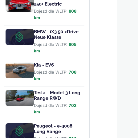
250+ Electric
Dojezd dle WLTP:
808
km
BMW - iX3 50 xDrive
Neue Klasse
Dojezd dle WLTP:
805
km
Kia - EV6
Dojezd dle WLTP:
708
km
Tesla - Model 3 Long
Range RWD
Dojezd dle WLTP:
702
km
Peugeot - e-3008
Long Range