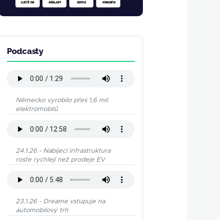
Podcasty
Německo vyrobilo přes 1,6 mil.
elektromobilů
24.1.26 - Nabíjecí infrastruktura
roste rychleji než prodeje EV
23.1.26 - Dreame vstupuje na
automobilový trh