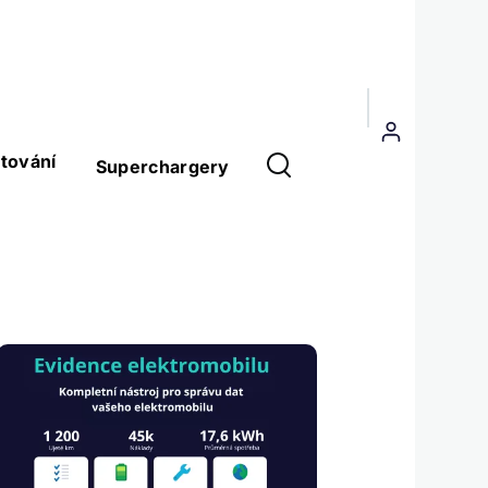
Menu
uživatelského
tování
Superchargery
účtu
Obrázek