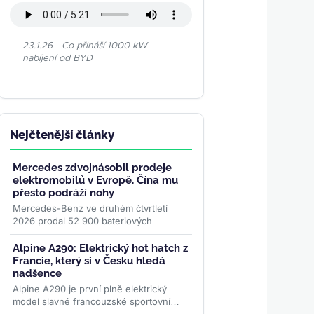
23.1.26 - Co přináší 1000 kW
nabíjení od BYD
Nejčtenější články
Mercedes zdvojnásobil prodeje
elektromobilů v Evropě. Čína mu
přesto podráží nohy
Mercedes-Benz ve druhém čtvrtletí
2026 prodal 52 900 bateriových
elektromobilů, o 51 procent více než
před rokem. Evropa rostla o 87
Alpine A290: Elektrický hot hatch z
procent...
>>
Francie, který si v Česku hledá
nadšence
Alpine A290 je první plně elektrický
model slavné francouzské sportovní