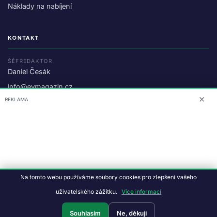
Náklady na nabíjení
KONTAKT
ŠÉFREDAKTOR
Daniel Česák
info@evmagazin.cz
✕
REKLAMA
O nás
Reklama
© 2026 EV Magazin.
Podmínky a ochrana dat
.
Na tomto webu používáme soubory cookies pro zlepšení vašeho
Data:
CC BY-NC-SA 4.0
·
© OpenStreetMap
uživatelského zážitku.
Více informací
Tvorba webu:
Studiografix
Souhlasím
Ne, děkuji