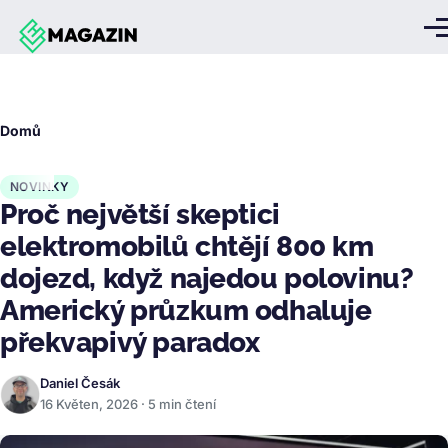
Přejít k hlavnímu obsahu
Me
Drobečková
Domů
navigace
NOVINKY
Proč největší skeptici
elektromobilů chtějí 800 km
dojezd, když najedou polovinu?
Americký průzkum odhaluje
překvapivý paradox
Daniel Česák
16 Květen, 2026 · 5 min čtení