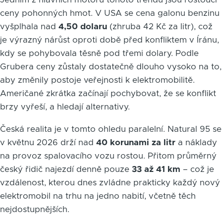
ceny pohonných hmot. V USA se cena galonu benzinu
vyšplhala nad
4,50 dolaru
(zhruba 42 Kč za litr), což
je výrazný nárůst oproti době před konfliktem v Íránu,
kdy se pohybovala těsně pod třemi dolary. Podle
Grubera ceny zůstaly dostatečně dlouho vysoko na to,
aby změnily postoje veřejnosti k elektromobilitě.
Američané zkrátka začínají pochybovat, že se konflikt
brzy vyřeší, a hledají alternativy.
Česká realita je v tomto ohledu paralelní. Natural 95 se
v květnu 2026 drží nad
40 korunami za litr
a náklady
na provoz spalovacího vozu rostou. Přitom průměrný
český řidič najezdí denně pouze
33 až 41 km
– což je
vzdálenost, kterou dnes zvládne prakticky každý nový
elektromobil na trhu na jedno nabití, včetně těch
nejdostupnějších.