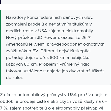
Navzdory konci federálních daňových úlev,
zpomalení prodejů a negativním titulkům v
médiích roste v USA zájem o elektromobily.
Nový průzkum JD Power ukazuje, že 26 %
Američanů je „velmi pravděpodobně“ ochotných
zvážit nákup EV. Přitom ti největší skeptici
požadují dojezd přes 800 km a nabíječku
každých 80 km. Problém? Průměrný řidič
takovou vzdálenost najede jen dvakrát až třikrát
do roka.
Zatímco automobilový průmysl v USA prožívá nejisté
období a prodeje čistě elektrických vozů klesly na 6–
7 %, zájem spotřebitelů o elektromobily překvapivě