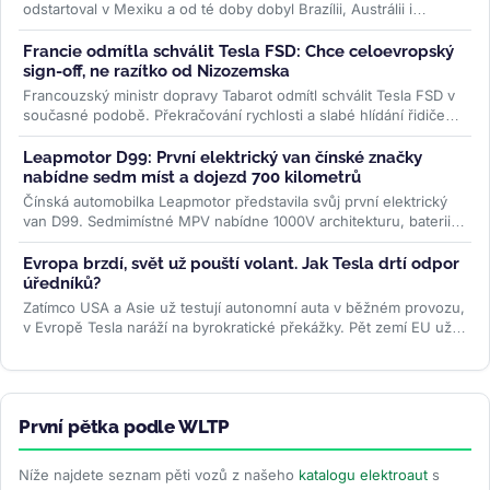
odstartoval v Mexiku a od té doby dobyl Brazílii, Austrálii i
Pákistán, se po dvou...
>>
Francie odmítla schválit Tesla FSD: Chce celoevropský
sign-off, ne razítko od Nizozemska
Francouzský ministr dopravy Tabarot odmítl schválit Tesla FSD v
současné podobě. Překračování rychlosti a slabé hlídání řidiče
ve...
>>
Leapmotor D99: První elektrický van čínské značky
nabídne sedm míst a dojezd 700 kilometrů
Čínská automobilka Leapmotor představila svůj první elektrický
van D99. Sedmimístné MPV nabídne 1000V architekturu, baterii
CATL o...
>>
Evropa brzdí, svět už pouští volant. Jak Tesla drtí odpor
úředníků?
Zatímco USA a Asie už testují autonomní auta v běžném provozu,
v Evropě Tesla naráží na byrokratické překážky. Pět zemí EU už
ale...
>>
První pětka podle WLTP
Níže najdete seznam pěti vozů z našeho
katalogu elektroaut
s