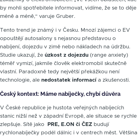
by mohli spotřebitele informovat, vidíme, že se to děje
méně a méně,“ varuje Gruber.
Tento trend je známý i v Česku. Mnozí zájemci o EV
opouštějí autosalony s nejasnou představou o
nabíjení, dojezdu v zimě nebo nákladech na údržbu.
Studie ukazují, že
úzkost z dojezdu
(range anxiety)
téměř vymizí, jakmile člověk elektromobil skutečně
vlastní. Paradoxně tedy největší překážkou není
technologie, ale
nedostatek informací
a zkušenosti.
Český kontext: Máme nabíječky, chybí důvěra
V České republice je hustota veřejných nabíjecích
stanic nižší než v západní Evropě, ale situace se rychle
zlepšuje. Sítě jako
PRE, E.ON či ČEZ
budují
rychlonabíječky podél dálnic i v centrech měst. Většina