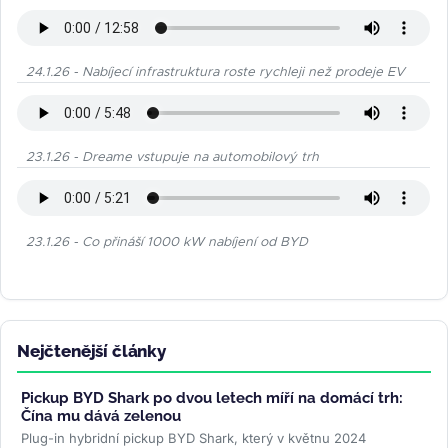
24.1.26 - Nabíjecí infrastruktura roste rychleji než prodeje EV
23.1.26 - Dreame vstupuje na automobilový trh
23.1.26 - Co přináší 1000 kW nabíjení od BYD
Nejčtenější články
Pickup BYD Shark po dvou letech míří na domácí trh:
Čína mu dává zelenou
Plug-in hybridní pickup BYD Shark, který v květnu 2024