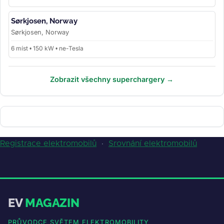
Sørkjosen, Norway
Sørkjosen, Norway
6 míst • 150 kW • ne-Tesla
Zobrazit všechny superchargery →
Registrace elektromobilů
·
Srovnání elektromobilů
EV
MAGAZIN
PRŮVODCE SVĚTEM ELEKTROMOBILITY