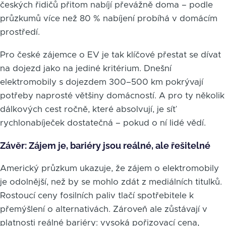
českých řidičů přitom nabíjí převážně doma – podle
průzkumů více než 80 % nabíjení probíhá v domácím
prostředí.
Pro české zájemce o EV je tak klíčové přestat se dívat
na dojezd jako na jediné kritérium. Dnešní
elektromobily s dojezdem 300–500 km pokrývají
potřeby naprosté většiny domácností. A pro ty několik
dálkových cest ročně, které absolvují, je síť
rychlonabíječek dostatečná – pokud o ní lidé vědí.
Závěr: Zájem je, bariéry jsou reálné, ale řešitelné
Americký průzkum ukazuje, že zájem o elektromobily
je odolnější, než by se mohlo zdát z mediálních titulků.
Rostoucí ceny fosilních paliv tlačí spotřebitele k
přemýšlení o alternativách. Zároveň ale zůstávají v
platnosti reálné bariéry: vysoká pořizovací cena,