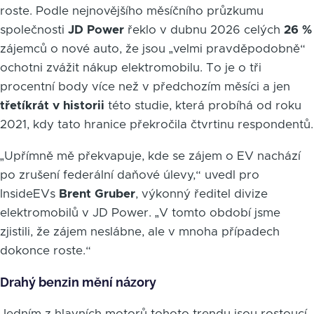
roste. Podle nejnovějšího měsíčního průzkumu
společnosti
JD Power
řeklo v dubnu 2026 celých
26 %
zájemců o nové auto, že jsou „velmi pravděpodobně“
ochotni zvážit nákup elektromobilu. To je o tři
procentní body více než v předchozím měsíci a jen
třetíkrát v historii
této studie, která probíhá od roku
2021, kdy tato hranice překročila čtvrtinu respondentů.
„Upřímně mě překvapuje, kde se zájem o EV nachází
po zrušení federální daňové úlevy,“ uvedl pro
InsideEVs
Brent Gruber
, výkonný ředitel divize
elektromobilů v JD Power. „V tomto období jsme
zjistili, že zájem neslábne, ale v mnoha případech
dokonce roste.“
Drahý benzin mění názory
Jedním z hlavních motorů tohoto trendu jsou rostoucí