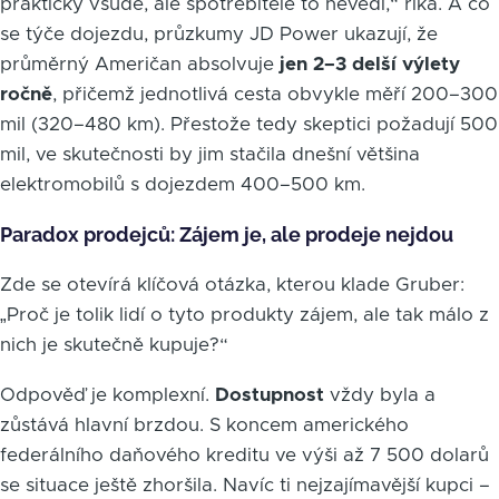
prakticky všude, ale spotřebitelé to nevědí,“ říká. A co
se týče dojezdu, průzkumy JD Power ukazují, že
průměrný Američan absolvuje
jen 2–3 delší výlety
ročně
, přičemž jednotlivá cesta obvykle měří 200–300
mil (320–480 km). Přestože tedy skeptici požadují 500
mil, ve skutečnosti by jim stačila dnešní většina
elektromobilů s dojezdem 400–500 km.
Paradox prodejců: Zájem je, ale prodeje nejdou
Zde se otevírá klíčová otázka, kterou klade Gruber:
„Proč je tolik lidí o tyto produkty zájem, ale tak málo z
nich je skutečně kupuje?“
Odpověď je komplexní.
Dostupnost
vždy byla a
zůstává hlavní brzdou. S koncem amerického
federálního daňového kreditu ve výši až 7 500 dolarů
se situace ještě zhoršila. Navíc ti nejzajímavější kupci –