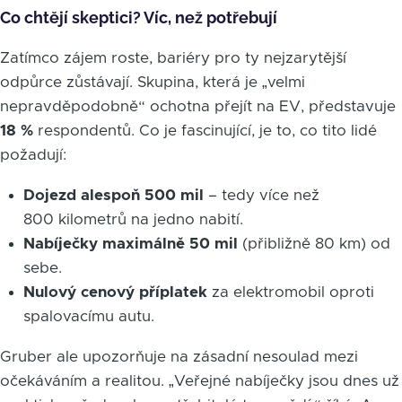
Co chtějí skeptici? Víc, než potřebují
Zatímco zájem roste, bariéry pro ty nejzarytější
odpůrce zůstávají. Skupina, která je „velmi
nepravděpodobně“ ochotna přejít na EV, představuje
18 %
respondentů. Co je fascinující, je to, co tito lidé
požadují:
Dojezd alespoň 500 mil
– tedy více než
800 kilometrů na jedno nabití.
Nabíječky maximálně 50 mil
(přibližně 80 km) od
sebe.
Nulový cenový příplatek
za elektromobil oproti
spalovacímu autu.
Gruber ale upozorňuje na zásadní nesoulad mezi
očekáváním a realitou. „Veřejné nabíječky jsou dnes už