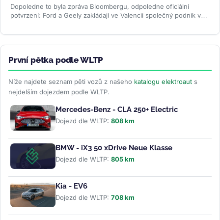
Dopoledne to byla zpráva Bloombergu, odpoledne oficiální
potvrzení: Ford a Geely zakládají ve Valencii společný podnik v
poměru 66 ku 34. Od...
>>
První pětka podle WLTP
Níže najdete seznam pěti vozů z našeho
katalogu elektroaut
s
nejdelším dojezdem podle WLTP.
Mercedes-Benz - CLA 250+ Electric
Dojezd dle WLTP:
808 km
BMW - iX3 50 xDrive Neue Klasse
Dojezd dle WLTP:
805 km
Kia - EV6
Dojezd dle WLTP:
708 km