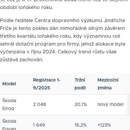
období loňského roku.
Podle ředitele Centra dopravního výzkumu Jindřicha
Friče je tento pokles dán mimořádně silným závěrem
třetího kvartálu loňského roku, kdy významnou roli
sehrál dotační program pro firmy, jehož alokace byla
vyčerpána v říjnu 2024. Celkový trend růstu však
zůstává zachován.
Registrace 1-
Tržní
Meziroční
Model
9/2025
podíl
změna
Škoda
2 048
20,1%
nový model
Elroq
Škoda
1 649
16,2%
+123%
Enyaq