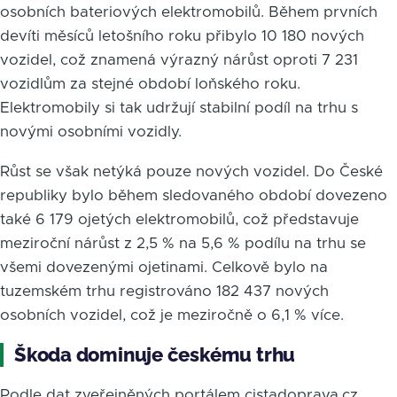
osobních bateriových elektromobilů. Během prvních
devíti měsíců letošního roku přibylo 10 180 nových
vozidel, což znamená výrazný nárůst oproti 7 231
vozidlům za stejné období loňského roku.
Elektromobily si tak udržují stabilní podíl na trhu s
novými osobními vozidly.
Růst se však netýká pouze nových vozidel. Do České
republiky bylo během sledovaného období dovezeno
také 6 179 ojetých elektromobilů, což představuje
meziroční nárůst z 2,5 % na 5,6 % podílu na trhu se
všemi dovezenými ojetinami. Celkově bylo na
tuzemském trhu registrováno 182 437 nových
osobních vozidel, což je meziročně o 6,1 % více.
Škoda dominuje českému trhu
Podle dat zveřejněných portálem cistadoprava.cz,