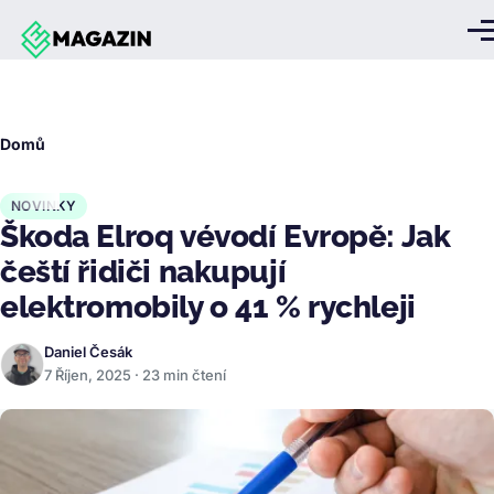
Přejít k hlavnímu obsahu
Me
Drobečková
Domů
navigace
NOVINKY
Škoda Elroq vévodí Evropě: Jak
čeští řidiči nakupují
elektromobily o 41 % rychleji
Daniel Česák
7 Říjen, 2025 · 23 min čtení