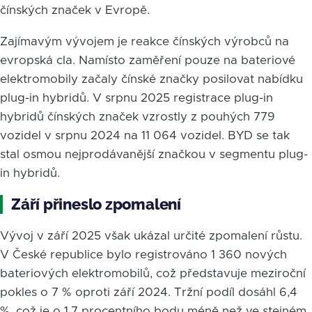
čínských značek v Evropě.
Zajímavým vývojem je reakce čínských výrobců na
evropská cla. Namísto zaměření pouze na bateriové
elektromobily začaly čínské značky posilovat nabídku
plug-in hybridů. V srpnu 2025 registrace plug-in
hybridů čínských značek vzrostly z pouhých 779
vozidel v srpnu 2024 na 11 064 vozidel. BYD se tak
stal osmou nejprodávanější značkou v segmentu plug-
in hybridů.
Září přineslo zpomalení
Vývoj v září 2025 však ukázal určité zpomalení růstu.
V České republice bylo registrováno 1 360 nových
bateriových elektromobilů, což představuje meziroční
pokles o 7 % oproti září 2024. Tržní podíl dosáhl 6,4
%, což je o 1,7 procentního bodu méně než ve stejném