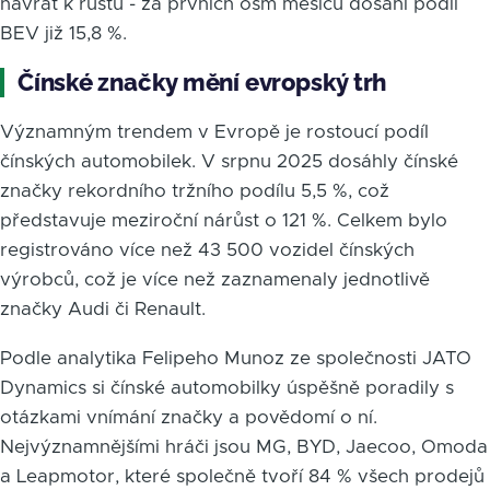
návrat k růstu - za prvních osm měsíců dosáhl podíl
BEV již 15,8 %.
Čínské značky mění evropský trh
Významným trendem v Evropě je rostoucí podíl
čínských automobilek. V srpnu 2025 dosáhly čínské
značky rekordního tržního podílu 5,5 %, což
představuje meziroční nárůst o 121 %. Celkem bylo
registrováno více než 43 500 vozidel čínských
výrobců, což je více než zaznamenaly jednotlivě
značky Audi či Renault.
Podle analytika Felipeho Munoz ze společnosti JATO
Dynamics si čínské automobilky úspěšně poradily s
otázkami vnímání značky a povědomí o ní.
Nejvýznamnějšími hráči jsou MG, BYD, Jaecoo, Omoda
a Leapmotor, které společně tvoří 84 % všech prodejů