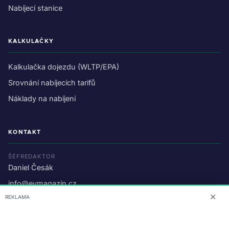
Nabíjecí stanice
KALKULAČKY
Kalkulačka dojezdu (WLTP/EPA)
Srovnání nabíjecích tarifů
Náklady na nabíjení
KONTAKT
ŠÉFREDAKTOR
Daniel Česák
info@evmagazin.cz
✕
REKLAMA
O nás
Reklama