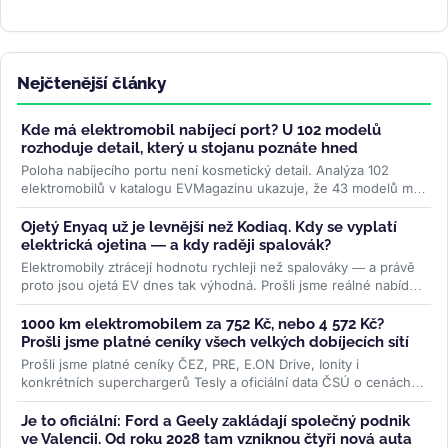
Nejčtenější články
Kde má elektromobil nabíjecí port? U 102 modelů
rozhoduje detail, který u stojanu poznáte hned
Poloha nabíjecího portu není kosmetický detail. Analýza 102
elektromobilů v katalogu EVMagazinu ukazuje, že 43 modelů má
konektor vpravo...
>>
Ojetý Enyaq už je levnější než Kodiaq. Kdy se vyplatí
elektrická ojetina — a kdy raději spalovák?
Elektromobily ztrácejí hodnotu rychleji než spalováky — a právě
proto jsou ojetá EV dnes tak výhodná. Prošli jsme reálné nabídky
na...
>>
1000 km elektromobilem za 752 Kč, nebo 4 572 Kč?
Prošli jsme platné ceníky všech velkých dobíjecích sítí
Prošli jsme platné ceníky ČEZ, PRE, E.ON Drive, Ionity i
konkrétních superchargerů Tesly a oficiální data ČSÚ o cenách
paliv. Rozdíl je...
>>
Je to oficiální: Ford a Geely zakládají společný podnik
ve Valencii. Od roku 2028 tam vzniknou čtyři nová auta