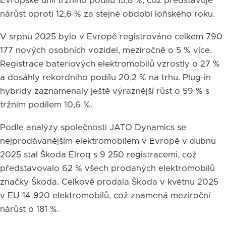
Evropské unii tržního podílu 15,8 %, což představuje
nárůst oproti 12,6 % za stejné období loňského roku.
V srpnu 2025 bylo v Evropě registrováno celkem 790
177 nových osobních vozidel, meziročně o 5 % více.
Registrace bateriových elektromobilů vzrostly o 27 %
a dosáhly rekordního podílu 20,2 % na trhu. Plug-in
hybridy zaznamenaly ještě výraznější růst o 59 % s
tržním podílem 10,6 %.
Podle analýzy společnosti JATO Dynamics se
nejprodávanějším elektromobilem v Evropě v dubnu
2025 stal Škoda Elroq s 9 250 registracemi, což
představovalo 62 % všech prodaných elektromobilů
značky Škoda. Celkově prodala Škoda v květnu 2025
v EU 14 920 elektromobilů, což znamená meziroční
nárůst o 181 %.