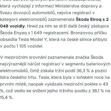
která vycházejí z informací Ministerstva dopravy a
Svazu dovozců automobilů, nejvíce registrací v
kategorii elektromobilů zaznamenala
Škoda Elroq s 2
048 vozidly
. Hned za ním se drží další český zástupce
Škoda Enyaq s 1 649 registracemi. Bronzovou příčku
obsadila Tesla Model Y, která na české silnice přibylo
v počtu 1 105 vozidel.
V meziročním srovnání zaznamenala značka Škoda
nejvýraznější nárůst registrací v segmentu bateriových
elektromobilů, čímž získala tržní podíl 36,3 % a pozici
lídra českého trhu. Tesla, která byla v loňském roce na
prvním místě, naopak vykázala meziroční pokles o 43
%, což vedlo ke snížení jejího tržního podílu z 38,1 % na
15,4 %.