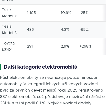
Tesla
1 105
10,9%
-25%
Model Y
Tesla
436
4,3%
-65%
Model 3
Toyota
291
2,9%
+268%
bZ4X
Další kategorie elektromobilů
Růst elektromobility se neomezuje pouze na osobní
automobily. V kategorii lehkých užitkových vozidel
bylo za prvních devět měsíců roku 2025 registrováno
887 elektromobilů, což představuje meziroční nárůst o
231 % a tržní podíl 6,1 %. Nejvíce vozidel dodaly