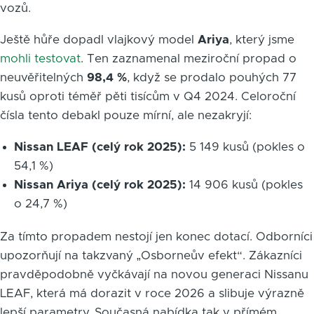
vozů.
Ještě hůře dopadl vlajkový model
Ariya
, který jsme
mohli testovat
. Ten zaznamenal meziroční propad o
neuvěřitelných
98,4 %
, když se prodalo pouhých 77
kusů oproti téměř pěti tisícům v Q4 2024. Celoroční
čísla tento debakl pouze mírní, ale nezakryjí:
Nissan LEAF (celý rok 2025):
5 149 kusů (pokles o
54,1 %)
Nissan Ariya (celý rok 2025):
14 906 kusů (pokles
o 24,7 %)
Za tímto propadem nestojí jen konec dotací. Odborníci
upozorňují na takzvaný „Osborneův efekt“. Zákazníci
pravděpodobně vyčkávají na novou generaci Nissanu
LEAF, která má dorazit v roce 2026 a slibuje výrazně
lepší parametry. Současná nabídka tak v přímém