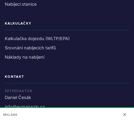
Nabíjecí stanice
KALKULAČKY
Kalkulačka dojezdu (WLTP/EPA)
Srovnání nabíjecích tarifů
Náklady na nabíjení
KONTAKT
ŠÉFREDAKTOR
Daniel Česák
info@evmagazin.cz
✕
REKLAMA
O nás
Reklama