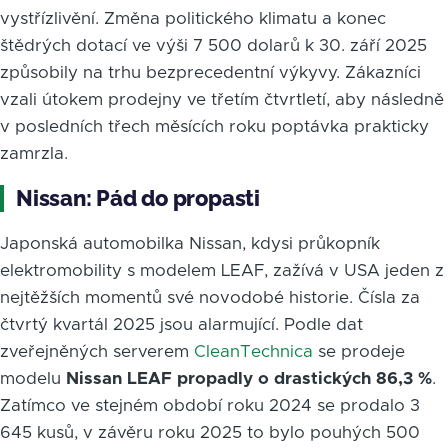
vystřízlivění. Změna politického klimatu a konec
štědrých dotací ve výši 7 500 dolarů k 30. září 2025
způsobily na trhu bezprecedentní výkyvy. Zákazníci
vzali útokem prodejny ve třetím čtvrtletí, aby následně
v posledních třech měsících roku poptávka prakticky
zamrzla.
Nissan: Pád do propasti
Japonská automobilka Nissan, kdysi průkopník
elektromobility s modelem LEAF, zažívá v USA jeden z
nejtěžších momentů své novodobé historie. Čísla za
čtvrtý kvartál 2025 jsou alarmující. Podle dat
zveřejněných serverem
CleanTechnica
se prodeje
modelu
Nissan LEAF propadly o drastických 86,3 %
.
Zatímco ve stejném období roku 2024 se prodalo 3
645 kusů, v závěru roku 2025 to bylo pouhých 500