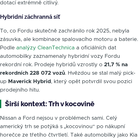
dotací extrémně citlivý.
Hybridní záchranná síť
To, co Fordu skutečně zachránilo rok 2025, nebyla
zásuvka, ale kombinace spalovacího motoru a baterie.
Podle
analýzy CleanTechnica
a oficiálních dat
automobilky zaznamenaly hybridní vozy Fordu
rekordní rok. Prodeje hybridů vzrostly o
21,7 % na
rekordních 228 072 vozů
. Hvězdou se stal malý pick-
up
Maverick Hybrid
, který opět potvrdil svou pozici
prodejního hitu.
Širší kontext: Trh v kocovině
Nissan a Ford nejsou v problémech sami. Celý
americký trh se potýká s „kocovinou“ po nákupní
horečce ze třetího čtvrtletí. Také automobilky jako Kia