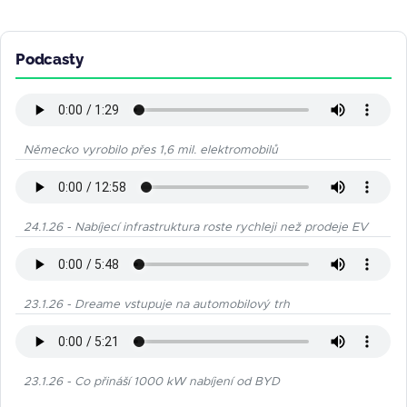
Podcasty
Německo vyrobilo přes 1,6 mil. elektromobilů
24.1.26 - Nabíjecí infrastruktura roste rychleji než prodeje EV
23.1.26 - Dreame vstupuje na automobilový trh
23.1.26 - Co přináší 1000 kW nabíjení od BYD