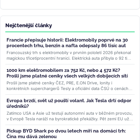
Nejčtenější články
Francie přepisuje historii: Elektromobily poprvé na 30
procentech trhu, benzin a nafta odepsaly 86 tisíc aut
Francouzský trh s elektromobily v prvním pololetí 2026 překonal
magickou třicetiprocentní hranici. Elektrická auta přibyla o 92 tisíc
kusů...
>>
1000 km elektromobilem za 752 Kč, nebo 4 572 Kč?
Prošli jsme platné ceníky všech velkých dobíjecích sítí
Prošli jsme platné ceníky ČEZ, PRE, E.ON Drive, Ionity i
konkrétních superchargerů Tesly a oficiální data ČSÚ o cenách
paliv. Rozdíl je...
>>
Evropa brzdí, svět už pouští volant. Jak Tesla drtí odpor
úředníků?
Zatímco USA a Asie už testují autonomní auta v běžném provozu,
v Evropě Tesla naráží na byrokratické překážky. Pět zemí EU už
ale...
>>
Pickup BYD Shark po dvou letech míří na domácí trh:
Čína mu dává zelenou