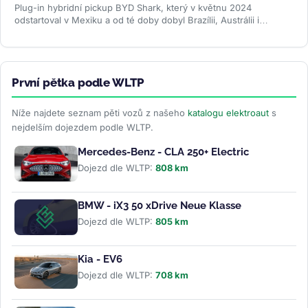
Plug-in hybridní pickup BYD Shark, který v květnu 2024
odstartoval v Mexiku a od té doby dobyl Brazílii, Austrálii i
Pákistán, se po dvou...
>>
První pětka podle WLTP
Níže najdete seznam pěti vozů z našeho
katalogu elektroaut
s
nejdelším dojezdem podle WLTP.
Mercedes-Benz - CLA 250+ Electric
Dojezd dle WLTP:
808 km
BMW - iX3 50 xDrive Neue Klasse
Dojezd dle WLTP:
805 km
Kia - EV6
Dojezd dle WLTP:
708 km