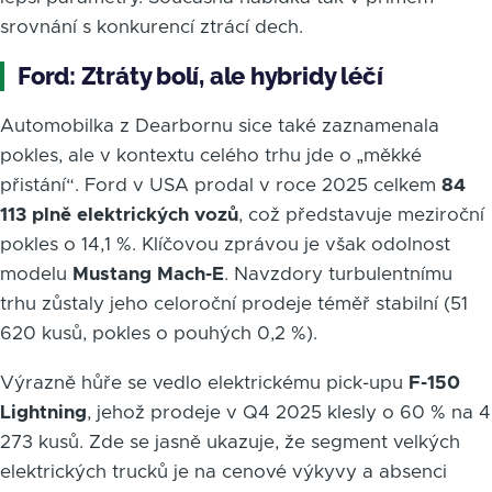
srovnání s konkurencí ztrácí dech.
Ford: Ztráty bolí, ale hybridy léčí
Automobilka z Dearbornu sice také zaznamenala
pokles, ale v kontextu celého trhu jde o „měkké
přistání“. Ford v USA prodal v roce 2025 celkem
84
113 plně elektrických vozů
, což představuje meziroční
pokles o 14,1 %. Klíčovou zprávou je však odolnost
modelu
Mustang Mach-E
. Navzdory turbulentnímu
trhu zůstaly jeho celoroční prodeje téměř stabilní (51
620 kusů, pokles o pouhých 0,2 %).
Výrazně hůře se vedlo elektrickému pick-upu
F-150
Lightning
, jehož prodeje v Q4 2025 klesly o 60 % na 4
273 kusů. Zde se jasně ukazuje, že segment velkých
elektrických trucků je na cenové výkyvy a absenci