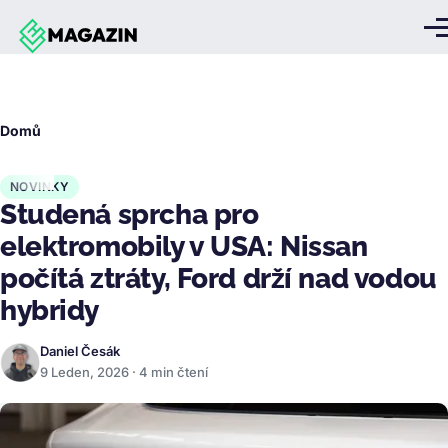
Přejít k hlavnímu obsahu
Me
Drobečková
Domů
navigace
NOVINKY
Studená sprcha pro
elektromobily v USA: Nissan
počítá ztráty, Ford drží nad vodou
hybridy
Daniel Česák
9 Leden, 2026 · 4 min čtení