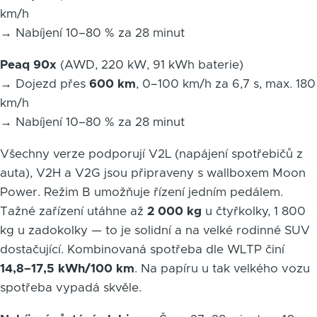
km/h
→ Nabíjení 10–80 % za 28 minut
Peaq 90x
(AWD, 220 kW, 91 kWh baterie)
→ Dojezd přes
600 km
, 0–100 km/h za 6,7 s, max. 180
km/h
→ Nabíjení 10–80 % za 28 minut
Všechny verze podporují V2L (napájení spotřebičů z
auta), V2H a V2G jsou připraveny s wallboxem Moon
Power. Režim B umožňuje řízení jedním pedálem.
Tažné zařízení utáhne až
2 000 kg
u čtyřkolky, 1 800
kg u zadokolky — to je solidní a na velké rodinné SUV
dostačující. Kombinovaná spotřeba dle WLTP činí
14,8–17,5 kWh/100 km
. Na papíru u tak velkého vozu
spotřeba vypadá skvěle.