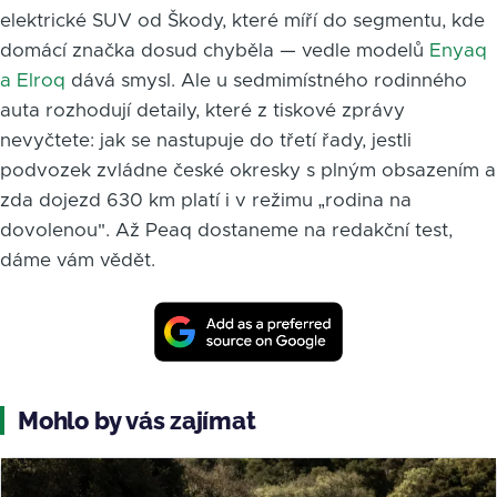
elektrické SUV od Škody, které míří do segmentu, kde
domácí značka dosud chyběla — vedle modelů
Enyaq
a Elroq
dává smysl. Ale u sedmimístného rodinného
auta rozhodují detaily, které z tiskové zprávy
nevyčtete: jak se nastupuje do třetí řady, jestli
podvozek zvládne české okresky s plným obsazením a
zda dojezd 630 km platí i v režimu „rodina na
dovolenou". Až Peaq dostaneme na redakční test,
dáme vám vědět.
Mohlo by vás zajímat