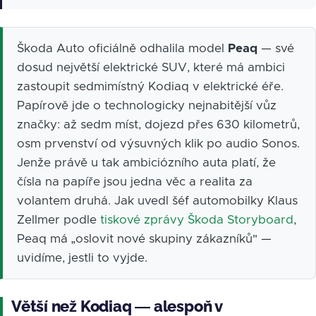
Škoda Auto oficiálně odhalila model
Peaq
— své
dosud největší elektrické SUV, které má ambici
zastoupit sedmimístný Kodiaq v elektrické éře.
Papírově jde o technologicky nejnabitější vůz
značky: až sedm míst, dojezd přes 630 kilometrů,
osm prvenství od výsuvných klik po audio Sonos.
Jenže právě u tak ambiciózního auta platí, že
čísla na papíře jsou jedna věc a realita za
volantem druhá. Jak uvedl šéf automobilky Klaus
Zellmer podle
tiskové zprávy Škoda Storyboard
,
Peaq má „oslovit nové skupiny zákazníků" —
uvidíme, jestli to vyjde.
Větší než Kodiaq — alespoň v