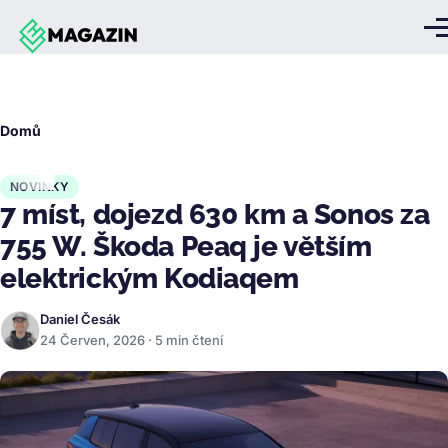
Přejít k hlavnímu obsahu
Me
Drobečková
Domů
navigace
NOVINKY
7 míst, dojezd 630 km a Sonos za
755 W. Škoda Peaq je větším
elektrickým Kodiaqem
Daniel Česák
24 Červen, 2026 · 5 min čtení