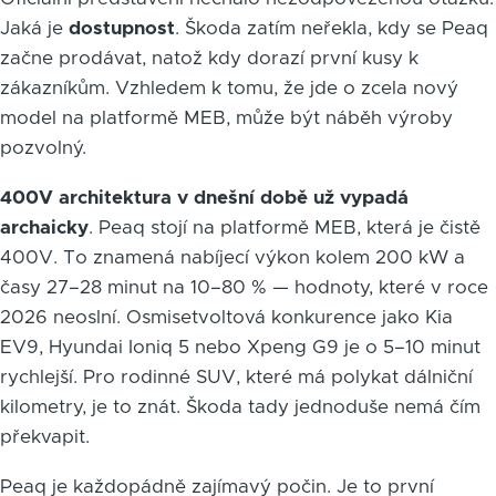
Jaká je
dostupnost
. Škoda zatím neřekla, kdy se Peaq
začne prodávat, natož kdy dorazí první kusy k
zákazníkům. Vzhledem k tomu, že jde o zcela nový
model na platformě MEB, může být náběh výroby
pozvolný.
400V architektura v dnešní době už vypadá
archaicky
. Peaq stojí na platformě MEB, která je čistě
400V. To znamená nabíjecí výkon kolem 200 kW a
časy 27–28 minut na 10–80 % — hodnoty, které v roce
2026 neoslní. Osmisetvoltová konkurence jako Kia
EV9, Hyundai Ioniq 5 nebo Xpeng G9 je o 5–10 minut
rychlejší. Pro rodinné SUV, které má polykat dálniční
kilometry, je to znát. Škoda tady jednoduše nemá čím
překvapit.
Peaq je každopádně zajímavý počin. Je to první