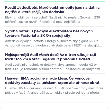
Rozdíl 13 decibelů: které elektromobily jsou na dálnici
nejtišší a které znějí jako dodávka
Elektromobil rovná se ticho? Na dálnici to neplatí. Srovnání 239
měření ukázalo rozdíl 13 decibelů mezi nejtišším a
nejhlučnějším...
>>
Výroba baterií s pevným elektrolytem bez nových
továren: Factorial a SK On spojují síly
Americký vývojář Factorial Energy a jihokorejský gigant SK On
vyhodnotí masovou výrobu solid-state baterií FEST na stávajících
linkách....
>>
Nejúspornější Audi všech dob? A2 e-tron slibuje 12,8
kWh/100 km a vrací legendu z přelomu tisíciletí
Audi zveřejnilo technické detaily k chystanému modelu A2 e-
tron. Slibuje rekordně nízkou spotřebu, pokročilou aerodynamiku
i LFP baterii....
>>
Huawei HIMA podruhé v řadě klesá. Červencové
dodávky zaostaly za loňskem, srpen ale přinese obrat
Huawei HIMA v červenci dodalo 45 046 vozů — druhý meziroční
pokles v řadě. Aliance pěti automobilek přesto od ledna předala
zákazníkům...
>>