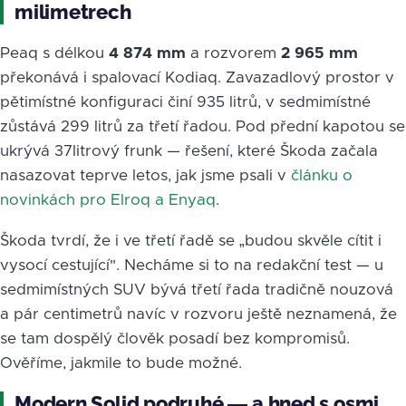
milimetrech
Peaq s délkou
4 874 mm
a rozvorem
2 965 mm
překonává i spalovací Kodiaq. Zavazadlový prostor v
pětimístné konfiguraci činí 935 litrů, v sedmimístné
zůstává 299 litrů za třetí řadou. Pod přední kapotou se
ukrývá 37litrový frunk — řešení, které Škoda začala
nasazovat teprve letos, jak jsme psali v
článku o
novinkách pro Elroq a Enyaq
.
Škoda tvrdí, že i ve třetí řadě se „budou skvěle cítit i
vysocí cestující". Necháme si to na redakční test — u
sedmimístných SUV bývá třetí řada tradičně nouzová
a pár centimetrů navíc v rozvoru ještě neznamená, že
se tam dospělý člověk posadí bez kompromisů.
Ověříme, jakmile to bude možné.
Modern Solid podruhé — a hned s osmi