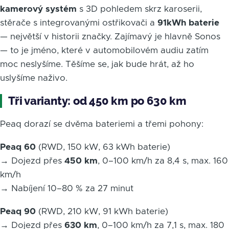
kamerový systém
s 3D pohledem skrz karoserii,
stěrače s integrovanými ostřikovači a
91kWh baterie
— největší v historii značky. Zajímavý je hlavně Sonos
— to je jméno, které v automobilovém audiu zatím
moc neslyšíme. Těšíme se, jak bude hrát, až ho
uslyšíme naživo.
Tři varianty: od 450 km po 630 km
Peaq dorazí se dvěma bateriemi a třemi pohony:
Peaq 60
(RWD, 150 kW, 63 kWh baterie)
→ Dojezd přes
450 km
, 0–100 km/h za 8,4 s, max. 160
km/h
→ Nabíjení 10–80 % za 27 minut
Peaq 90
(RWD, 210 kW, 91 kWh baterie)
→ Dojezd přes
630 km
, 0–100 km/h za 7,1 s, max. 180