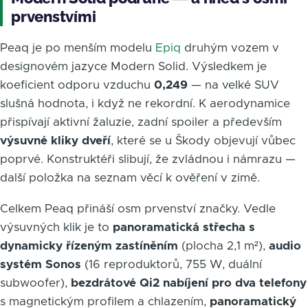
prvenstvími
Peaq je po menším modelu
Epiq
druhým vozem v
designovém jazyce Modern Solid. Výsledkem je
koeficient odporu vzduchu
0,249
— na velké SUV
slušná hodnota, i když ne rekordní. K aerodynamice
přispívají aktivní žaluzie, zadní spoiler a především
výsuvné kliky dveří
, které se u Škody objevují vůbec
poprvé. Konstruktéři slibují, že zvládnou i námrazu —
další položka na seznam věcí k ověření v zimě.
Celkem Peaq přináší osm prvenství značky. Vedle
výsuvných klik je to
panoramatická střecha s
dynamicky řízeným zastíněním
(plocha 2,1 m²),
audio
systém Sonos
(16 reproduktorů, 755 W, duální
subwoofer),
bezdrátové Qi2 nabíjení pro dva telefony
s magnetickým profilem a chlazením,
panoramatický