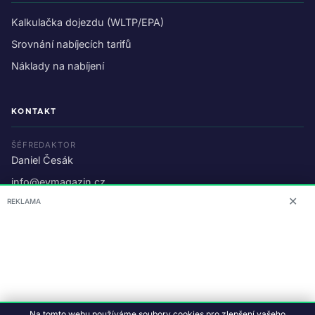
Kalkulačka dojezdu (WLTP/EPA)
Srovnání nabíjecích tarifů
Náklady na nabíjení
KONTAKT
ŠÉFREDAKTOR
Daniel Česák
info@evmagazin.cz
✕
REKLAMA
O nás
Reklama
© 2026 EV Magazin.
Podmínky a ochrana dat
.
Na tomto webu používáme soubory cookies pro zlepšení vašeho