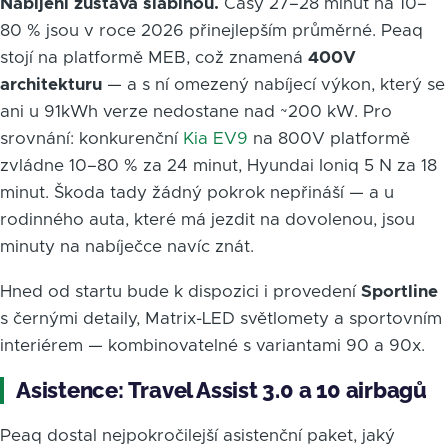
Nabíjení zůstává slabinou.
Časy 27–28 minut na 10–
80 % jsou v roce 2026 přinejlepším průměrné. Peaq
stojí na platformě MEB, což znamená
400V
architekturu
— a s ní omezený nabíjecí výkon, který se
ani u 91kWh verze nedostane nad ~200 kW. Pro
srovnání: konkurenční
Kia EV9
na 800V platformě
zvládne 10–80 % za 24 minut, Hyundai Ioniq 5 N za 18
minut. Škoda tady žádný pokrok nepřináší — a u
rodinného auta, které má jezdit na dovolenou, jsou
minuty na nabíječce navíc znát.
Hned od startu bude k dispozici i provedení
Sportline
s černými detaily, Matrix-LED světlomety a sportovním
interiérem — kombinovatelné s variantami 90 a 90x.
Asistence: Travel Assist 3.0 a 10 airbagů
Peaq dostal nejpokročilejší asistenční paket, jaký