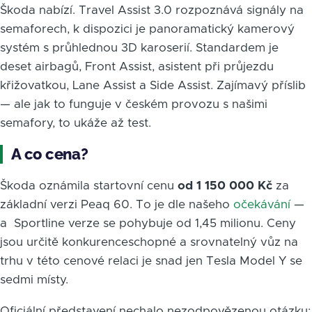
Škoda nabízí. Travel Assist 3.0 rozpoznává signály na
semaforech, k dispozici je panoramatický kamerový
systém s průhlednou 3D karoserií. Standardem je
deset airbagů, Front Assist, asistent při průjezdu
křižovatkou, Lane Assist a Side Assist. Zajímavý příslib
— ale jak to funguje v českém provozu s našimi
semafory, to ukáže až test.
A co cena?
Škoda oznámila startovní cenu
od 1 150 000 Kč
za
základní verzi Peaq 60. To je dle našeho
očekávání
—
a Sportline verze se pohybuje od 1,45 milionu. Ceny
jsou určitě konkurenceschopné a srovnatelný vůz na
trhu v této cenové relaci je snad jen Tesla Model Y se
sedmi místy.
Oficiální představení nechalo nezodpovězenou otázku: