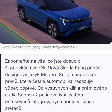
Foto: Škoda Peaq | zdroj: skoda-storyboard.com
Zapomeňte na vše, co jste dosud o
škodovkách věděli. Nová Škoda Peaq přináší
designový jazyk Modern Solid a hned osm
prvků, které česká automobilka nasazuje
vůbec poprvé. Od výsuvných klik a prémiového
audia Sonos až po inovativní systém
ostřikovačů integrovaných přímo v lištách
stěračů.