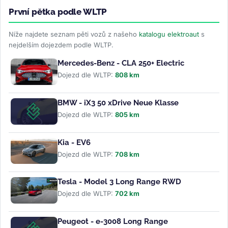
První pětka podle WLTP
Níže najdete seznam pěti vozů z našeho
katalogu elektroaut
s
nejdelším dojezdem podle WLTP.
Mercedes-Benz - CLA 250+ Electric
Dojezd dle WLTP:
808 km
BMW - iX3 50 xDrive Neue Klasse
Dojezd dle WLTP:
805 km
Kia - EV6
Dojezd dle WLTP:
708 km
Tesla - Model 3 Long Range RWD
Dojezd dle WLTP:
702 km
Peugeot - e-3008 Long Range