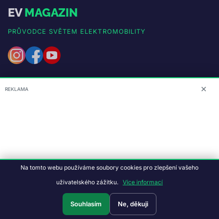
EV
MAGAZIN
PRŮVODCE SVĚTEM ELEKTROMOBILITY
OBSAH
✕
REKLAMA
Články o elektromobilech
FAQ – otázky a odpovědi
Evidence elektromobilu
Sdílejte svou zkušenost
Na tomto webu používáme soubory cookies pro zlepšení vašeho
Nabíjecí stanice
uživatelského zážitku.
Více informací
Souhlasím
Ne, děkuji
KALKULAČKY