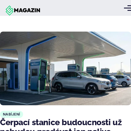
Přejít k hlavnímu obsahu
Me
NABÍJENÍ
Čerpací stanice budoucnosti už