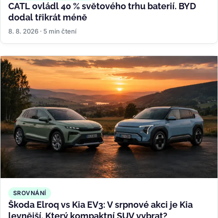
CATL ovládl 40 % světového trhu baterií. BYD
dodal třikrát méně
8. 8. 2026 · 5 min čtení
SROVNÁNÍ
Škoda Elroq vs Kia EV3: V srpnové akci je Kia
levnější. Který kompaktní SUV vybrat?