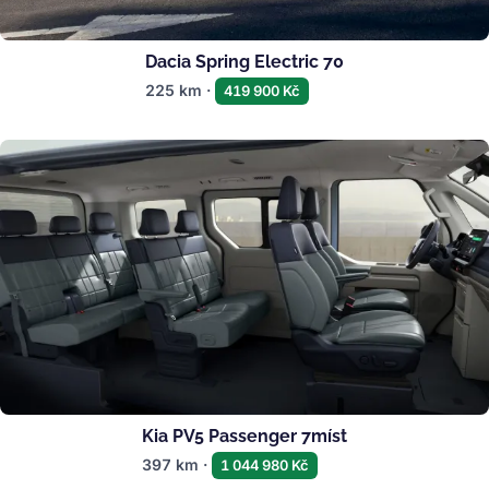
Dacia Spring Electric 70
225 km ·
419 900 Kč
Kia PV5 Passenger 7míst
397 km ·
1 044 980 Kč