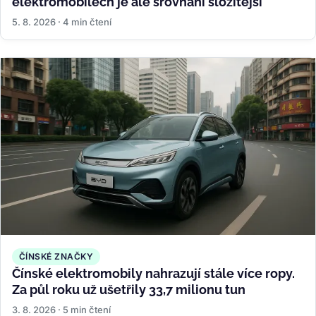
elektromobilech je ale srovnání složitější
5. 8. 2026 · 4 min čtení
ČÍNSKÉ ZNAČKY
Čínské elektromobily nahrazují stále více ropy.
Za půl roku už ušetřily 33,7 milionu tun
3. 8. 2026 · 5 min čtení