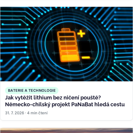
BATERIE A TECHNOLOGIE
Jak vytěžit lithium bez ničení pouště?
Německo-chilský projekt PaNaBat hledá cestu
31. 7. 2026 · 4 min čtení