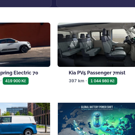
pring Electric 70
Kia PV5 Passenger 7míst
 ·
397 km ·
419 900 Kč
1 044 980 Kč