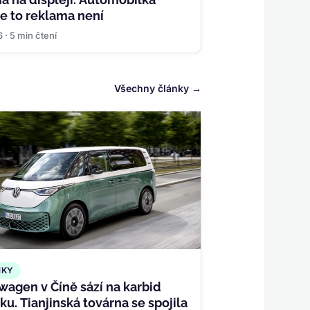
 že to reklama není
6 · 5 min čtení
Všechny články
NKY
wagen v Číně sází na karbid
ku. Tianjinská továrna se spojila