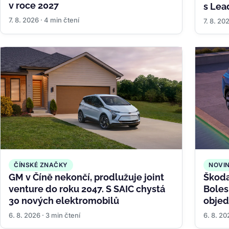
v roce 2027
s Lea
7. 8. 2026 · 4 min čtení
7. 8. 20
ČÍNSKÉ ZNAČKY
NOVI
GM v Číně nekončí, prodlužuje joint
Škoda
venture do roku 2047. S SAIC chystá
Boles
30 nových elektromobilů
objed
nabíj
6. 8. 2026 · 3 min čtení
6. 8. 20