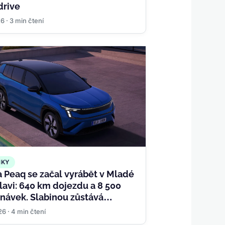
drive
26 · 3 min čtení
NKY
 Peaq se začal vyrábět v Mladé
lavi: 640 km dojezdu a 8 500
návek. Slabinou zůstává
ení
26 · 4 min čtení