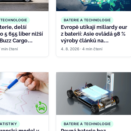
A TECHNOLOGIE
BATERIE A TECHNOLOGIE
erie, delší
Evropě utíkají miliardy eur
o 5 655 liber nižší
z baterií: Asie ovládá 98 %
 Buzz Cargo
výroby článků na
 proč
kontinentu
7 min čtení
4. 8. 2026 · 4 min čtení
obily zlevňují
ATISTIKY
BATERIE A TECHNOLOGIE
ropský model v
Pevná baterie bez