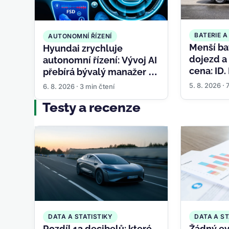
BATERIE 
AUTONOMNÍ ŘÍZENÍ
Menší bat
Hyundai zrychluje
dojezd a 
autonomní řízení: Vývoj AI
cena: ID.
přebírá bývalý manažer z
ukazuje,
Nvidie a Samsungu
5. 8. 2026 · 
6. 8. 2026 · 3 min čtení
elektrom
Testy a recenze
DATA A STATISTIKY
DATA A ST
Rozdíl 13 decibelů: které
Žádný ev