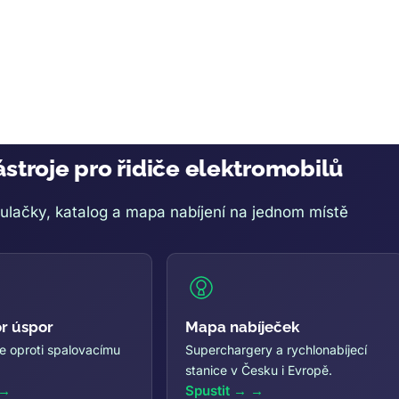
stroje pro řidiče elektromobilů
ulačky, katalog a mapa nabíjení na jednom místě
or úspor
Mapa nabíječek
íte oproti spalovacímu
Superchargery a rychlonabíjecí
stanice v Česku i Evropě.
Spustit →