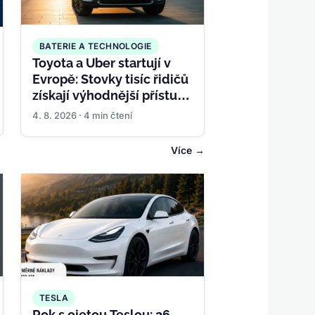
BATERIE A TECHNOLOGIE
Toyota a Uber startují v
Evropě: Stovky tisíc řidičů
získají výhodnější přístup
k hybridům i
4. 8. 2026 · 4 min čtení
elektromobilům
Více
TESLA
Rok s ojetou Teslou: 26