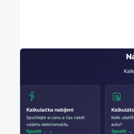
Ná
Kalk
Kalkulačka nabíjení
Kalkulát
Spočítejte si cenu a čas nabití
Kolik ušetř
vašeho elektromobilu.
autu?
Spustit →
Spustit →