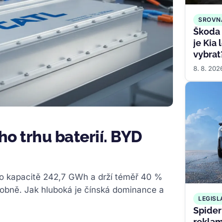
SROVN
Škoda 
je Kia
vybrat
8. 8. 202
o trhu baterií. BYD
 o kapacitě 242,7 GWh a drží téměř 40 %
sobně. Jak hluboká je čínská dominance a
LEGISL
Spider
reklam