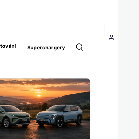
Menu
uživatelského
tování
Superchargery
účtu