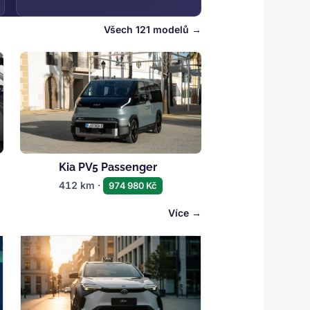
Všech 121 modelů
Kia PV5 Passenger
412 km ·
974 980 Kč
Více