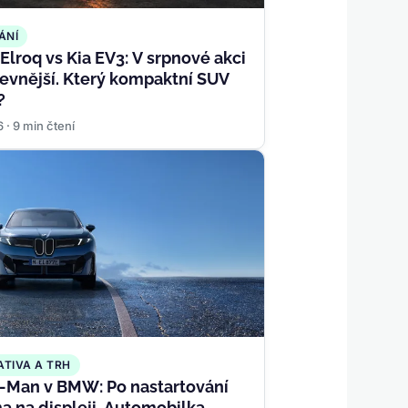
ÁNÍ
Elroq vs Kia EV3: V srpnové akci
 levnější. Který kompaktní SUV
?
6 · 9 min čtení
ATIVA A TRH
-Man v BMW: Po nastartování
a na displeji. Automobilka