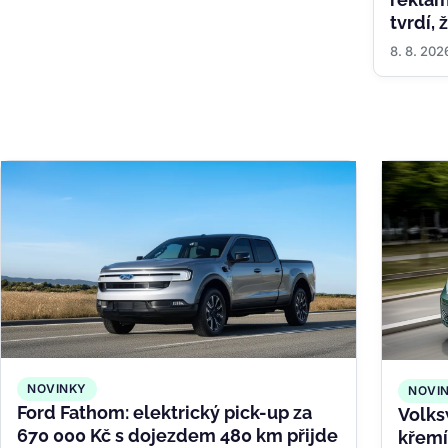
tvrdí,
8. 8. 202
NOVINKY
NOVI
Ford Fathom: elektrický pick-up za
Volks
670 000 Kč s dojezdem 480 km přijde
křemí