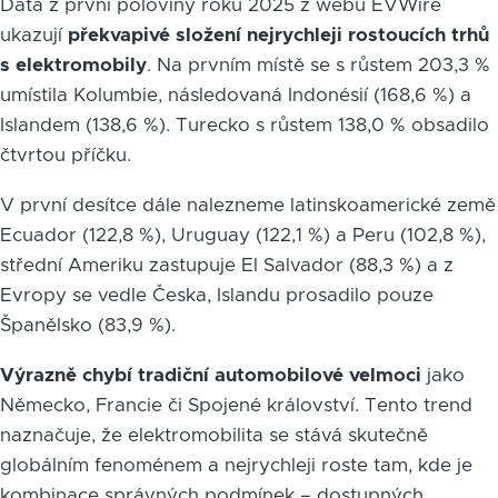
Data z první poloviny roku 2025 z webu EVWire
ukazují
překvapivé složení nejrychleji rostoucích trhů
s elektromobily
. Na prvním místě se s růstem 203,3 %
umístila Kolumbie, následovaná Indonésií (168,6 %) a
Islandem (138,6 %). Turecko s růstem 138,0 % obsadilo
čtvrtou příčku.
V první desítce dále nalezneme latinskoamerické země
Ecuador (122,8 %), Uruguay (122,1 %) a Peru (102,8 %),
střední Ameriku zastupuje El Salvador (88,3 %) a z
Evropy se vedle Česka, Islandu prosadilo pouze
Španělsko (83,9 %).
Výrazně chybí tradiční automobilové velmoci
jako
Německo, Francie či Spojené království. Tento trend
naznačuje, že elektromobilita se stává skutečně
globálním fenoménem a nejrychleji roste tam, kde je
kombinace správných podmínek – dostupných