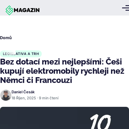
Přejít k hlavnímu obsahu
Me
Drobečková
Domů
navigace
LEGISLATIVA A TRH
Bez dotací mezi nejlepšími: Češi
kupují elektromobily rychleji než
Němci či Francouzi
Daniel Česák
18 Říjen, 2025 · 9 min čtení