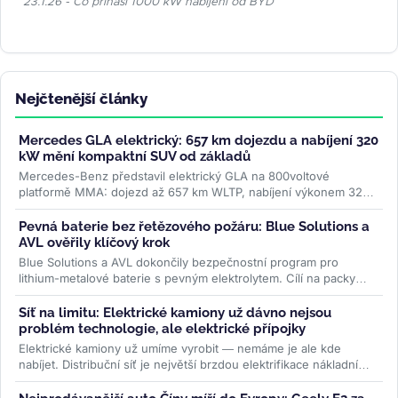
23.1.26 - Co přináší 1000 kW nabíjení od BYD
Nejčtenější články
Mercedes GLA elektrický: 657 km dojezdu a nabíjení 320
kW mění kompaktní SUV od základů
Mercedes-Benz představil elektrický GLA na 800voltové
platformě MMA: dojezd až 657 km WLTP, nabíjení výkonem 320
kW a plnění na 80 % za 22...
>>
Pevná baterie bez řetězového požáru: Blue Solutions a
AVL ověřily klíčový krok
Blue Solutions a AVL dokončily bezpečnostní program pro
lithium-metalové baterie s pevným elektrolytem. Cílí na packy
bez šíření tepelné...
>>
Síť na limitu: Elektrické kamiony už dávno nejsou
problém technologie, ale elektrické přípojky
Elektrické kamiony už umíme vyrobit — nemáme je ale kde
nabíjet. Distribuční síť je největší brzdou elektrifikace nákladní
dopravy....
>>