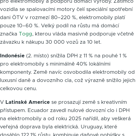
pro elektromobily a podporu domácí výroby. Zatímco
vozidla se spalovacími motory čelí speciální spotřební
dani ÖTV v rozmezí 80–220 %, elektromobily platí
pouze 10–60 %. Velký podíl na růstu má domácí
značka
Togg
, kterou vláda masivně podporuje včetně
závazku k nákupu 30 000 vozů za 10 let.
Indonésie
(2. místo) snížila DPH z 11 % na pouhé 1 %
pro elektromobily s minimálně 40% lokálními
komponenty. Země navíc osvobodila elektromobily od
luxusní daně a dovozního cla, což výrazně snížilo jejich
celkovou cenu.
V
Latinské Americe
se prosazují země s kreativním
přístupem. Ecuador zavedl nulové dovozní clo i DPH
na elektromobily a od roku 2025 nařídil, aby veškerá
veřejná doprava byla elektrická. Uruguay, které
dosáhlo 122,1% růstu, kombinuje daňové pobídky s