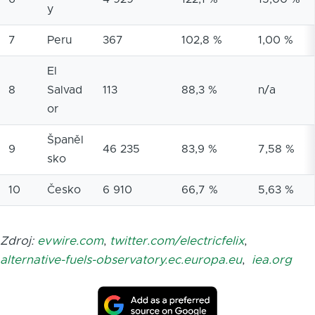
y
7
Peru
367
102,8 %
1,00 %
El
8
Salvad
113
88,3 %
n/a
or
Španěl
9
46 235
83,9 %
7,58 %
sko
10
Česko
6 910
66,7 %
5,63 %
Zdroj:
evwire.com
,
twitter.com/electricfelix
,
alternative-fuels-observatory.ec.europa.eu
,
iea.org