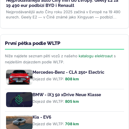
Nejprodávanější auto Číny míří do Evropy: Geely E2 za
19 490 eur podbízí BYD i Renault
Nejprodávanější auto Číny roku 2025 začíná v Evropě na 19 490
eurech. Geely E2 — v Číně známé jako Xingyuan — podbízí
BYD...
>>
První pětka podle WLTP
Níže najdete seznam pěti vozů z našeho
katalogu elektroaut
s
nejdelším dojezdem podle WLTP.
Mercedes-Benz - CLA 250+ Electric
Dojezd dle WLTP:
808 km
BMW - iX3 50 xDrive Neue Klasse
Dojezd dle WLTP:
805 km
Kia - EV6
Dojezd dle WLTP:
708 km