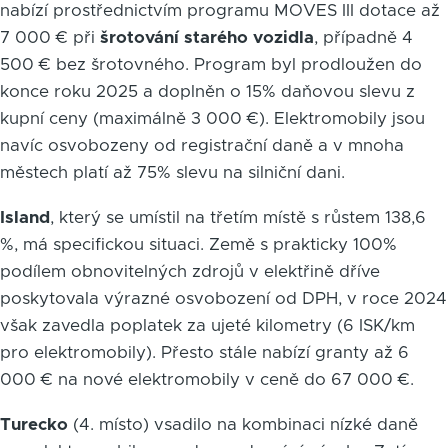
nabízí prostřednictvím programu MOVES III dotace až
7 000 € při
šrotování starého vozidla
, případně 4
500 € bez šrotovného. Program byl prodloužen do
konce roku 2025 a doplněn o 15% daňovou slevu z
kupní ceny (maximálně 3 000 €). Elektromobily jsou
navíc osvobozeny od registrační daně a v mnoha
městech platí až 75% slevu na silniční dani.
Island
, který se umístil na třetím místě s růstem 138,6
%, má specifickou situaci. Země s prakticky 100%
podílem obnovitelných zdrojů v elektřině dříve
poskytovala výrazné osvobození od DPH, v roce 2024
však zavedla poplatek za ujeté kilometry (6 ISK/km
pro elektromobily). Přesto stále nabízí granty až 6
000 € na nové elektromobily v ceně do 67 000 €.
Turecko
(4. místo) vsadilo na kombinaci nízké daně