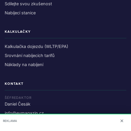
Sdílejte svou zkušenost
Nabíjecí stanice
KALKULAČKY
Kalkulačka dojezdu (WLTP/EPA)
Srovnání nabíjecích tarifů
Náklady na nabíjení
KONTAKT
ŠÉFREDAKTOR
Daniel Česák
info@evmagazin.cz
✕
REKLAMA
O nás