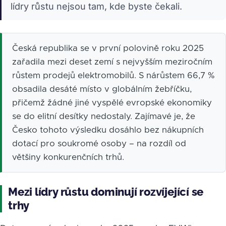
lídry růstu nejsou tam, kde byste čekali.
Česká republika se v první polovině roku 2025
zařadila mezi deset zemí s nejvyšším meziročním
růstem prodejů elektromobilů. S nárůstem 66,7 %
obsadila desáté místo v globálním žebříčku,
přičemž žádné jiné vyspělé evropské ekonomiky
se do elitní desítky nedostaly. Zajímavé je, že
Česko tohoto výsledku dosáhlo bez nákupních
dotací pro soukromé osoby – na rozdíl od
většiny konkurenčních trhů.
Mezi lídry růstu dominují rozvíjející se
trhy