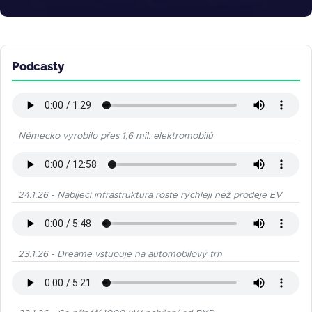
Podcasty
Německo vyrobilo přes 1,6 mil. elektromobilů
24.1.26 - Nabíjecí infrastruktura roste rychleji než prodeje EV
23.1.26 - Dreame vstupuje na automobilový trh