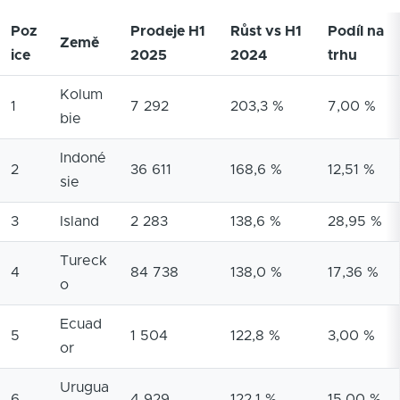
Poz
Prodeje H1
Růst vs H1
Podíl na
Země
ice
2025
2024
trhu
Kolum
1
7 292
203,3 %
7,00 %
bie
Indoné
2
36 611
168,6 %
12,51 %
sie
3
Island
2 283
138,6 %
28,95 %
Tureck
4
84 738
138,0 %
17,36 %
o
Ecuad
5
1 504
122,8 %
3,00 %
or
Urugua
6
4 929
122,1 %
15,00 %