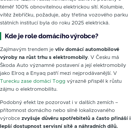
téměř 100% obnovitelnou elektrickou sítí. Kolumbie,
vítěz žebříčku, požaduje, aby třetina vozového parku
státních institucí byla do roku 2025 elektrická.
Kde je role domácího výrobce?
Zajímavým trendem je
vliv domácí automobilové
výroby na růst trhu s elektromobily
. V Česku má
Škoda Auto významné postavení a její elektromobily
jako Elroq a Enyaq patří mezi nejprodávanější. V
Turecku zase domácí Togg
výrazně přispěl k růstu
zájmu o elektromobilitu.
Podobný efekt lze pozorovat i v dalších zemích –
přítomnost domácího nebo silně lokalizovaného
výrobce
zvyšuje důvěru spotřebitelů a často přináší i
lepší dostupnost servisní sítě a náhradních dílů.