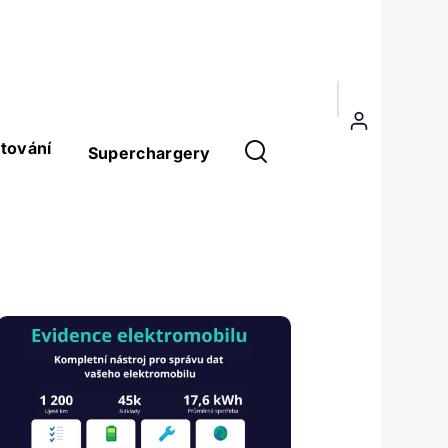
Menu
uživatelského
tování
Superchargery
účtu
Obrázek