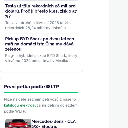
stavěl 30 let, poslední 2 miliony přidal za
necelých...
>>
Tesla utržila rekordních 28 miliard
dolarů. Proč jí přesto klesl zisk o 57
%?
Tesla ve druhém čtvrtletí 2026 utržila
rekordních 28,24 miliardy dolarů a
poprvé překonala 100 miliard v ročních
tržbách. Provozní zisk...
>>
Pickup BYD Shark po dvou letech
míří na domácí trh: Čína mu dává
zelenou
Plug-in hybridní pickup BYD Shark, který
v květnu 2024 odstartoval v Mexiku a od
té doby dobyl Brazílii, Austrálii i Pákistán,
se po dvou...
>>
První pětka podle WLTP
Níže najdete seznam pěti vozů z našeho
katalogu elektroaut
s nejdelším dojezdem
podle WLTP.
Mercedes-Benz - CLA
250+ Electric