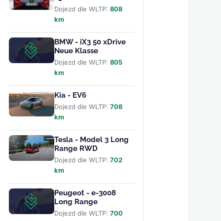
Dojezd dle WLTP:
808
km
BMW - iX3 50 xDrive
Neue Klasse
Dojezd dle WLTP:
805
km
Kia - EV6
Dojezd dle WLTP:
708
km
Tesla - Model 3 Long
Range RWD
Dojezd dle WLTP:
702
km
Peugeot - e-3008
Long Range
Dojezd dle WLTP:
700