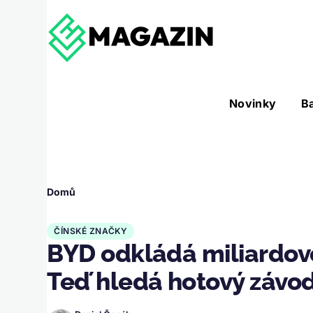
Přejít k hlavnímu obsahu
Hlavní
Novinky
B
Nástroje sub-navigation
navigace
Drobečková
Domů
navigace
ČÍNSKÉ ZNAČKY
BYD odkládá miliardovo
Teď hledá hotový závod