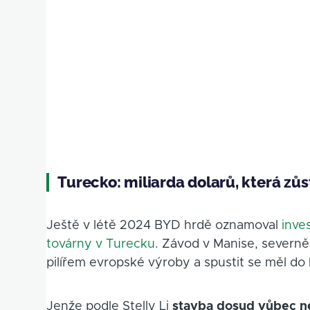
Turecko: miliarda dolarů, která zůs
Ještě v létě 2024 BYD hrdě oznamoval
inve
továrny v Turecku
. Závod v Manise, severně
pilířem evropské výroby a spustit se měl do
Jenže podle Stelly Li
stavba dosud vůbec n