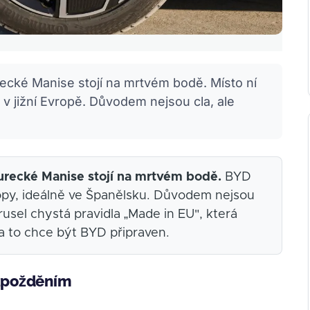
recké Manise stojí na mrtvém bodě. Místo ní
d v jižní Evropě. Důvodem nejsou cla, ale
turecké Manise stojí na mrtvém bodě.
BYD
vropy, ideálně ve Španělsku. Důvodem nejsou
rusel chystá pravidla „Made in EU", která
a to chce být BYD připraven.
 zpožděním