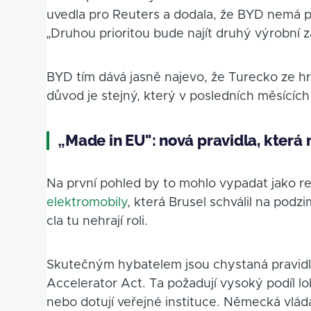
uvedla pro Reuters a dodala, že BYD nemá 
„Druhou prioritou bude najít druhý výrobní 
BYD tím dává jasně najevo, že Turecko ze hry
důvod je stejný, který v posledních měsícíc
„Made in EU": nová pravidla, která
Na první pohled by to mohlo vypadat jako 
elektromobily
, která Brusel schválil na podz
cla tu nehrají roli.
Skutečným hybatelem jsou chystaná pravid
Accelerator Act. Ta požadují vysoký podíl lo
nebo dotují veřejné instituce. Německá vláda