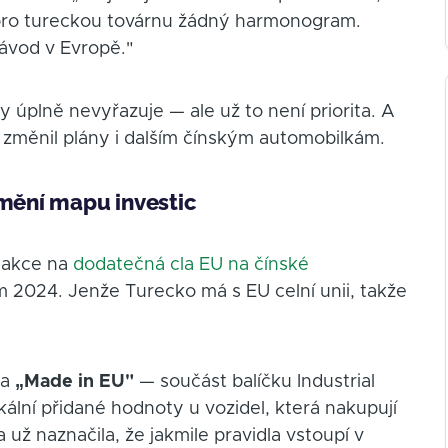
pro tureckou továrnu žádný harmonogram.
závod v Evropě."
 úplně nevyřazuje — ale už to není priorita. A
h změnil plány i dalším čínským automobilkám.
 mění mapu investic
reakce na
dodatečná cla EU na čínské
im 2024. Jenže Turecko má s EU celní unii, takže
la
„Made in EU"
— součást balíčku Industrial
kální přidané hodnoty u vozidel, která nakupují
 už naznačila, že jakmile pravidla vstoupí v