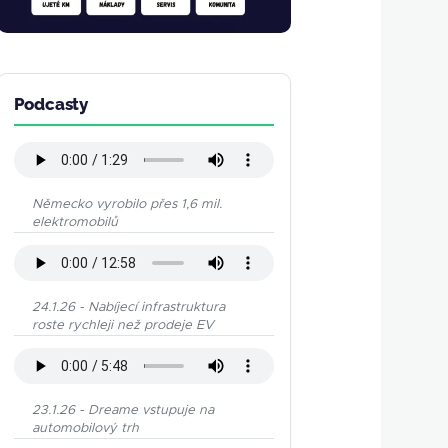
Podcasty
Německo vyrobilo přes 1,6 mil.
elektromobilů
24.1.26 - Nabíjecí infrastruktura
roste rychleji než prodeje EV
23.1.26 - Dreame vstupuje na
automobilový trh