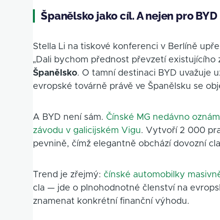
Španělsko jako cíl. A nejen pro BYD
Stella Li na tiskové konferenci v Berlíně up
„Dali bychom přednost převzetí existujícího
Španělsko
. O tamní destinaci BYD uvažuje u
evropské továrně právě ve Španělsku se obj
A BYD není sám.
Čínské MG nedávno oznámi
závodu v galicijském Vigu
. Vytvoří 2 000 pr
pevnině, čímž elegantně obchází dovozní cla
Trend je zřejmý:
čínské automobilky masivně
cla — jde o plnohodnotné členství na evrop
znamenat konkrétní finanční výhodu.