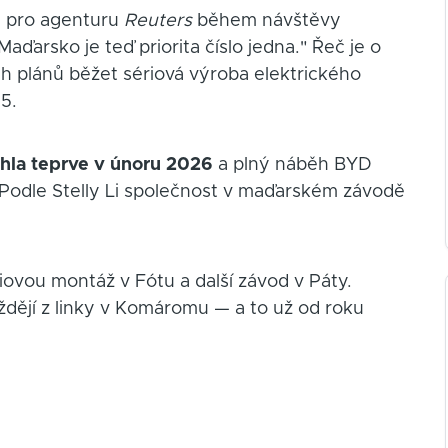
u pro agenturu
Reuters
během návštěvy
aďarsko je teď priorita číslo jedna." Řeč je o
 plánů běžet sériová výroba elektrického
5.
hla teprve v únoru 2026
a plný náběh BYD
. Podle Stelly Li společnost v maďarském závodě
ovou montáž v Fótu a další závod v Páty.
íždějí z linky v Komáromu — a to už od roku