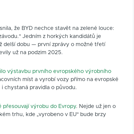
řesnila, že BYD nechce stavět na zelené louce:
 závodu." Jedním z horkých kandidátů je
ž delší dobu — první zprávy o možné třetí
evily už na podzim 2025.
lo výstavbu prvního evropského výrobního
acovních míst a vyrobí vozy přímo na evropské
 i chystaná pravidla o původu.
 přesouvají výrobu do Evropy
. Nejde už jen o
ském trhu, kde „vyrobeno v EU" bude brzy