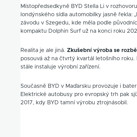
Místopředsedkyně BYD Stella Li v rozhovor
londýnského sídla automobilky jasně řekla: „M
závodu v Szegedu, kde měla podle původních
kompaktu Dolphin Surf už na konci roku 202
Realita je ale jiná.
Zkušební výroba se rozbě
posouvá až na čtvrtý kvartál letošního roku
stále instaluje výrobní zařízení.
Současně BYD v Maďarsku provozuje i bateri
Elektrické autobusy pro evropský trh pak sj
2017, kdy BYD tamní výrobu ztrojnásobil.