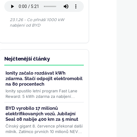
23.1.26 - Co přináší 1000 kW
nabíjení od BYD
Nejčtenější články
Ionity začalo rozdávat kWh
zdarma. Stačí odpojit elektromobil
na 80 procentech
Ionity spustilo letní program Fast Lane
Reward: 5 kWh zdarma za nabíjení
ukončené na 80 %. Stejný bonus platí i
pro noční nabíjení....
>>
BYD vyrobilo 17 milionů
elektrifikovaných vozů. Jubilejní
Seal 08 nabije 400 km za 5 minut
Čínský gigant 8. července překonal další
milník. Zatímco prvních 10 milionů NEV