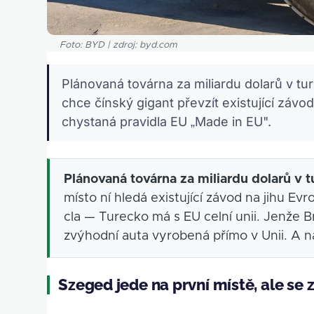
Foto: BYD | zdroj: byd.com
Plánovaná továrna za miliardu dolarů v tu
chce čínský gigant převzít existující závo
chystaná pravidla EU „Made in EU".
Plánovaná továrna za miliardu dolarů v 
místo ní hledá existující závod na jihu E
cla — Turecko má s EU celní unii. Jenže B
zvýhodní auta vyrobená přímo v Unii. A n
Szeged jede na první místě, ale se