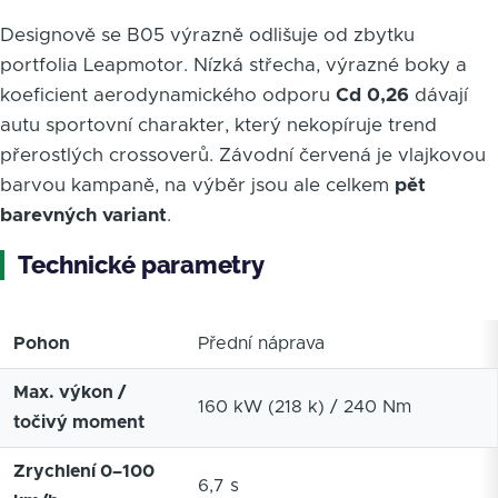
Designově se B05 výrazně odlišuje od zbytku
portfolia Leapmotor. Nízká střecha, výrazné boky a
koeficient aerodynamického odporu
Cd 0,26
dávají
autu sportovní charakter, který nekopíruje trend
přerostlých crossoverů. Závodní červená je vlajkovou
barvou kampaně, na výběr jsou ale celkem
pět
barevných variant
.
Technické parametry
Pohon
Přední náprava
Max. výkon /
160 kW (218 k) / 240 Nm
točivý moment
Zrychlení 0–100
6,7 s