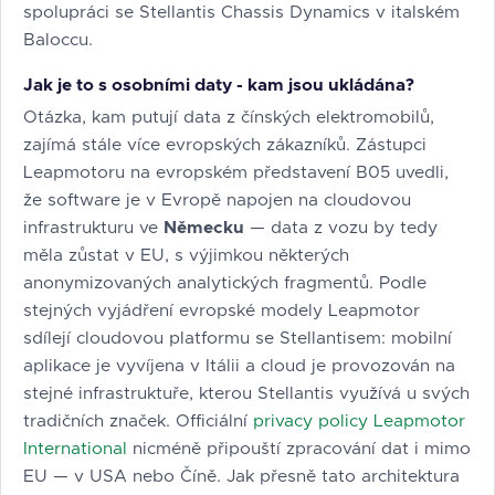
spolupráci se Stellantis Chassis Dynamics v italském
Baloccu.
Jak je to s osobními daty - kam jsou ukládána?
Otázka, kam putují data z čínských elektromobilů,
zajímá stále více evropských zákazníků. Zástupci
Leapmotoru na evropském představení B05 uvedli,
že software je v Evropě napojen na cloudovou
infrastrukturu ve
Německu
— data z vozu by tedy
měla zůstat v EU, s výjimkou některých
anonymizovaných analytických fragmentů. Podle
stejných vyjádření evropské modely Leapmotor
sdílejí cloudovou platformu se Stellantisem: mobilní
aplikace je vyvíjena v Itálii a cloud je provozován na
stejné infrastruktuře, kterou Stellantis využívá u svých
tradičních značek. Officiální
privacy policy Leapmotor
International
nicméně připouští zpracování dat i mimo
EU — v USA nebo Číně. Jak přesně tato architektura