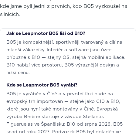
kde jsme byli jedni z prvních, kdo B05 vyzkoušel na
silnicích.
Jak se Leapmotor B05 liší od B10?
B05 je kompaktnější, sportivněji tvarovaný a cílí na
mladší zákazníky. Interiér a software jsou úzce
příbuzné s B10 — stejný OS, stejná mobilní aplikace.
B10 nabízí více prostoru, B05 výraznější design a
nižší cenu.
Kde se Leapmotor B05 vyrábí?
B05 je vyráběn v Číně a v prvotní fázi bude na
evropský trh importován — stejně jako C10 a B10,
které jsou nyní také montovány v Číně. Evropská
výroba B-série startuje v závodě Stellantis
Figueruelas ve Španělsku: B10 od srpna 2026, B05
snad od roku 2027. Podvozek B05 byl doladěn ve