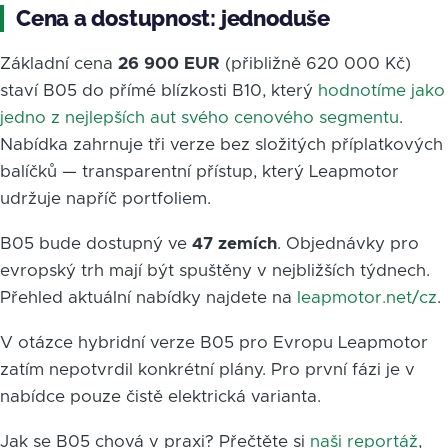
Cena a dostupnost: jednoduše
Základní cena
26 900 EUR
(přibližně 620 000 Kč)
staví B05 do přímé blízkosti B10, který
hodnotíme jako
jedno z nejlepších aut svého cenového segmentu
.
Nabídka zahrnuje tři verze bez složitých příplatkových
balíčků — transparentní přístup, který Leapmotor
udržuje napříč portfoliem.
B05 bude dostupný ve
47 zemích
. Objednávky pro
evropský trh mají být spuštěny v nejbližších týdnech.
Přehled aktuální nabídky najdete na
leapmotor.net/cz
.
V otázce hybridní verze B05 pro Evropu Leapmotor
zatím nepotvrdil konkrétní plány. Pro první fázi je v
nabídce pouze čistě elektrická varianta.
Jak se B05 chová v praxi? Přečtěte si
naši reportáž
,