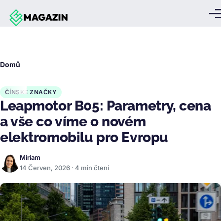
Přejít k hlavnímu obsahu
Me
Drobečková
Domů
navigace
ČÍNSKÉ ZNAČKY
Leapmotor B05: Parametry, cena
a vše co víme o novém
elektromobilu pro Evropu
Miriam
14 Červen, 2026 · 4 min čtení