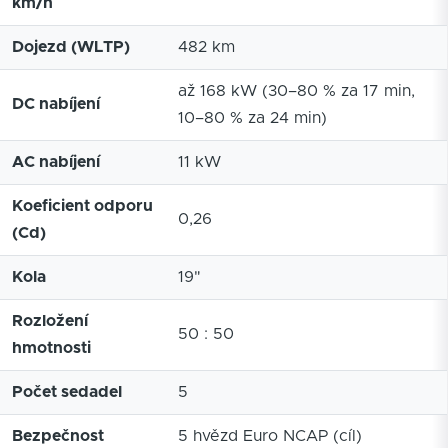
km/h
Dojezd (WLTP)
482 km
až 168 kW (30–80 % za 17 min,
DC nabíjení
10–80 % za 24 min)
AC nabíjení
11 kW
Koeficient odporu
0,26
(Cd)
Kola
19"
Rozložení
50 : 50
hmotnosti
Počet sedadel
5
Bezpečnost
5 hvězd Euro NCAP (cíl)