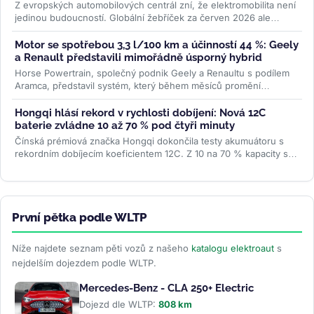
Z evropských automobilových centrál zní, že elektromobilita není
jedinou budoucností. Globální žebříček za červen 2026 ale
ukazuje...
>>
Motor se spotřebou 3,3 l/100 km a účinností 44 %: Geely
a Renault představili mimořádně úsporný hybrid
Horse Powertrain, společný podnik Geely a Renaultu s podílem
Aramca, představil systém, který během měsíců promění
elektromobilovou...
>>
Hongqi hlásí rekord v rychlosti dobíjení: Nová 12C
baterie zvládne 10 až 70 % pod čtyři minuty
Čínská prémiová značka Hongqi dokončila testy akumuátoru s
rekordním dobíjecím koeficientem 12C. Z 10 na 70 % kapacity se
nabije za 3...
>>
První pětka podle WLTP
Níže najdete seznam pěti vozů z našeho
katalogu elektroaut
s
nejdelším dojezdem podle WLTP.
Mercedes-Benz - CLA 250+ Electric
Dojezd dle WLTP:
808 km