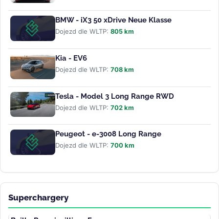
BMW - iX3 50 xDrive Neue Klasse
Dojezd dle WLTP:
805 km
Kia - EV6
Dojezd dle WLTP:
708 km
Tesla - Model 3 Long Range RWD
Dojezd dle WLTP:
702 km
Peugeot - e-3008 Long Range
Dojezd dle WLTP:
700 km
Superchargery