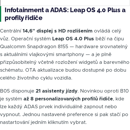
Infotainment a ADAS: Leap OS 4.0 Plus a
profily řidiče
Centrální
14,6" displej s HD rozlišením
ovládá celý
vůz. Operační systém
Leap OS 4.0 Plus
běží na čipu
Qualcomm Snapdragon 8155 — hardware srovnatelný
s aktuálními vlajkovými smartphony — a je plně
přizpůsobitelný včetně rozložení widgetů a barevného
schématu. OTA aktualizace budou dostupné po dobu
celého životního cyklu vozidla.
B05 disponuje
21 asistenty jízdy
. Novinkou oproti B10
je systém
až 8 personalizovaných profilů řidiče
, kde
lze každý ADAS prvek individuálně zapnout nebo
vypnout. Jednou nastavené preference si pak stačí po
nastartování jedním kliknutím vybrat.