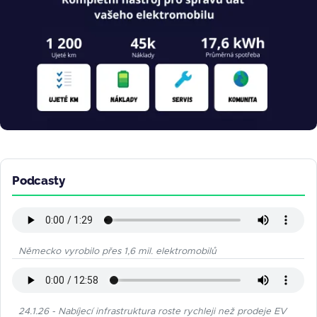
Podcasty
Německo vyrobilo přes 1,6 mil. elektromobilů
24.1.26 - Nabíjecí infrastruktura roste rychleji než prodeje EV