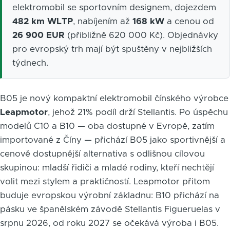
elektromobil se sportovním designem, dojezdem
482 km WLTP
, nabíjením až
168 kW
a cenou od
26 900 EUR
(přibližně 620 000 Kč). Objednávky
pro evropský trh mají být spuštěny v nejbližších
týdnech.
B05 je nový kompaktní elektromobil čínského výrobce
Leapmotor
, jehož 21% podíl drží Stellantis. Po úspěchu
modelů C10 a B10 — oba dostupné v Evropě, zatím
importované z Číny — přichází B05 jako sportivnější a
cenově dostupnější alternativa s odlišnou cílovou
skupinou: mladší řidiči a mladé rodiny, kteří nechtějí
volit mezi stylem a praktičností. Leapmotor přitom
buduje evropskou výrobní základnu: B10 přichází na
pásku ve španělském závodě Stellantis Figueruelas v
srpnu 2026, od roku 2027 se očekává výroba i B05.