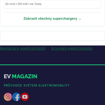
20 míst • 250 kW • ne-Tesla
Zobrazit všechny superchargery →
Registrace elektromobilů
·
Srovnání elektromobilů
EV
MAGAZIN
PRŮVODCE SVĚTEM ELEKTROMOBILITY