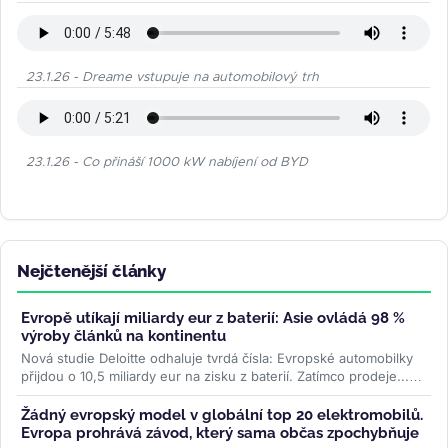
23.1.26 - Dreame vstupuje na automobilový trh
23.1.26 - Co přináší 1000 kW nabíjení od BYD
Nejčtenější články
Evropě utíkají miliardy eur z baterií: Asie ovládá 98 %
výroby článků na kontinentu
Nová studie Deloitte odhaluje tvrdá čísla: Evropské automobilky
přijdou o 10,5 miliardy eur na zisku z baterií. Zatímco prodeje...
>>
Žádný evropský model v globální top 20 elektromobilů.
Evropa prohrává závod, který sama občas zpochybňuje