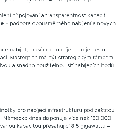
– jasné ceny a spravedlivá pravidla pro
lení připojování a transparentnost kapacit
ce
– podpora obousměrného nabíjení a nových
ce nabíjet, musí moci nabíjet – to je heslo,
ntaci. Masterplan má být strategickým rámcem
hlivou a snadno použitelnou síť nabíjecích bodů
dnotky pro nabíjecí infrastrukturu pod záštitou
y: Německo dnes disponuje více než 180 000
ovanou kapacitou přesahující 8,5 gigawattu –