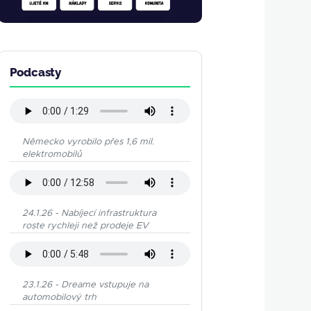
Podcasty
Německo vyrobilo přes 1,6 mil.
elektromobilů
24.1.26 - Nabíjecí infrastruktura
roste rychleji než prodeje EV
23.1.26 - Dreame vstupuje na
automobilový trh