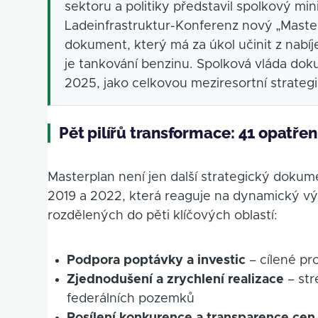
sektoru a politiky představil spolkový mi
Ladeinfrastruktur-Konferenz nový „Master
dokument, který má za úkol učinit z nabí
je tankování benzinu. Spolková vláda doku
2025, jako celkovou meziresortní strategii 
Pět pilířů transformace: 41 opatření
Masterplan není jen další strategický dokume
2019 a 2022, která reaguje na dynamický vý
rozdělených do pěti klíčových oblastí:
Podpora poptávky a investic
– cílené pr
Zjednodušení a zrychlení realizace
– str
federálních pozemků