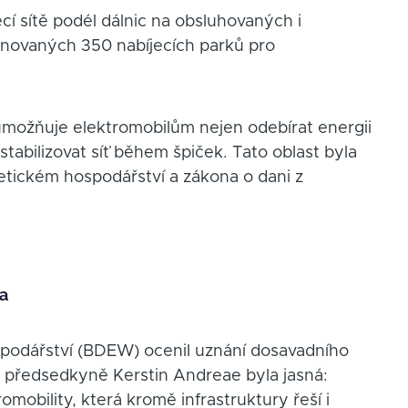
ecí sítě podél dálnic na obsluhovaných i
novaných 350 nabíjecích parků pro
umožňuje elektromobilům nejen odebírat energii
 stabilizovat síť během špiček. Tato oblast byla
etickém hospodářství a zákona o dani z
la
podářství (BDEW) ocenil uznání dosavadního
o předsedkyně Kerstin Andreae byla jasná:
mobility, která kromě infrastruktury řeší i