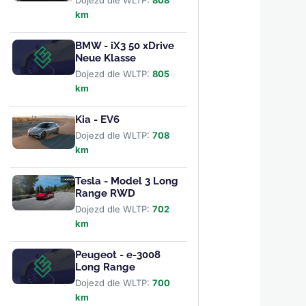
Dojezd dle WLTP:
808
km
BMW - iX3 50 xDrive
Neue Klasse
Dojezd dle WLTP:
805
km
Kia - EV6
Dojezd dle WLTP:
708
km
Tesla - Model 3 Long
Range RWD
Dojezd dle WLTP:
702
km
Peugeot - e-3008
Long Range
Dojezd dle WLTP:
700
km