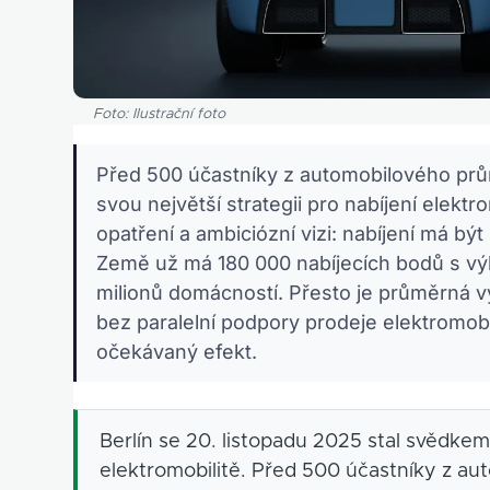
Foto: Ilustrační foto
Před 500 účastníky z automobilového prů
svou největší strategii pro nabíjení elekt
opatření a ambiciózní vizi: nabíjení má b
Země už má 180 000 nabíjecích bodů s vý
milionů domácností. Přesto je průměrná vy
bez paralelní podpory prodeje elektromobi
očekávaný efekt.
Berlín se 20. listopadu 2025 stal svědk
elektromobilitě. Před 500 účastníky z a