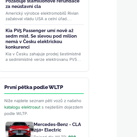
Požaduje stamilionové refundace
za neústavní cla
Americký výrobce elektromobilů Rivian
zažaloval vládu USA a celní úřad.
Požaduje vrátit desítky milionů dolarů za
zrušená Trumpova...
>>
Kia PV5 Passenger umí nově až
sedm míst. Se slevou pod milion
nemá v Česku elektrickou
konkurenci
Kia v Česku zahajuje prodej šestimístné
a sedmimístné verze elektrovanu PV5
Passenger. Sedmimístná se s bonusy
vejde pod milion korun —...
>>
První pětka podle WLTP
Níže najdete seznam pěti vozů z našeho
katalogu elektroaut
s nejdelším dojezdem
podle WLTP.
Mercedes-Benz - CLA
250+ Electric