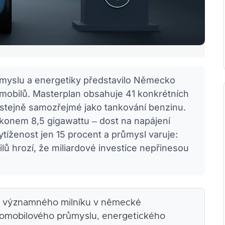
myslu a energetiky představilo Německo
romobilů. Masterplan obsahuje 41 konkrétních
ýt stejně samozřejmé jako tankování benzinu.
konem 8,5 gigawattu – dost na napájení
tíženost jen 15 procent a průmysl varuje:
lů hrozí, že miliardové investice nepřinesou
em významného milníku v německé
utomobilového průmyslu, energetického