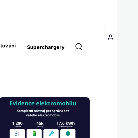
Menu
uživatelského
tování
Superchargery
účtu
Obrázek