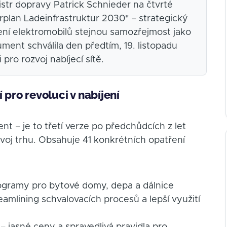
nistr dopravy Patrick Schnieder na čtvrté
plan Ladeinfrastruktur 2030" – strategický
jení elektromobilů stejnou samozřejmost jako
ment schválila den předtím, 19. listopadu
pro rozvoj nabíjecí sítě.
 pro revoluci v nabíjení
nt – je to třetí verze po předchůdcích z let
voj trhu. Obsahuje 41 konkrétních opatření
ogramy pro bytové domy, depa a dálnice
eamlining schvalovacích procesů a lepší využití