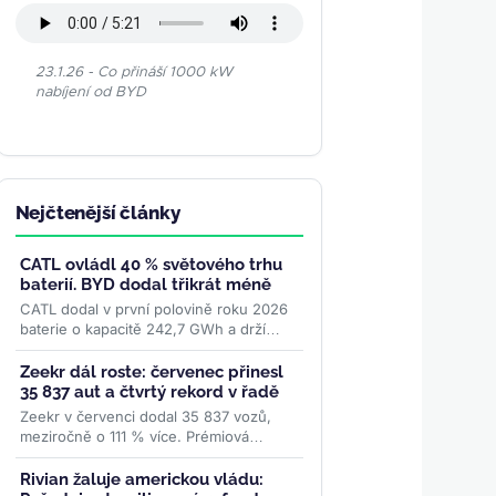
23.1.26 - Co přináší 1000 kW
nabíjení od BYD
Nejčtenější články
CATL ovládl 40 % světového trhu
baterií. BYD dodal třikrát méně
CATL dodal v první polovině roku 2026
baterie o kapacitě 242,7 GWh a drží
téměř 40 % světového trhu. BYD s 14,4
% zaostává trojnásobně....
>>
Zeekr dál roste: červenec přinesl
35 837 aut a čtvrtý rekord v řadě
Zeekr v červenci dodal 35 837 vozů,
meziročně o 111 % více. Prémiová
značka skupiny Geely tak zaznamenala
čtvrtý měsíční rekord po...
>>
Rivian žaluje americkou vládu: