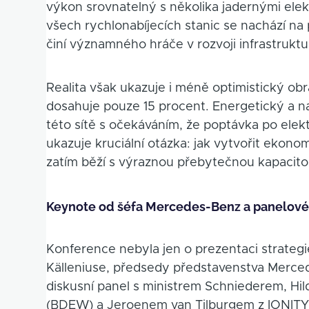
výkon srovnatelný s několika jadernými elek
všech rychlonabíjecích stanic se nachází na
činí významného hráče v rozvoji infrastruktu
Realita však ukazuje i méně optimistický obr
dosahuje pouze 15 procent. Energetický a na
této sítě s očekáváním, že poptávka po elek
ukazuje kruciální otázka: jak vytvořit ekono
zatím běží s výraznou přebytečnou kapacit
Keynote od šéfa Mercedes-Benz a panelové
Konference nebyla jen o prezentaci strategie
Källeniuse, předsedy představenstva Merc
diskusní panel s ministrem Schniederem, Hi
(BDEW) a Jeroenem van Tilburgem z IONITY. 