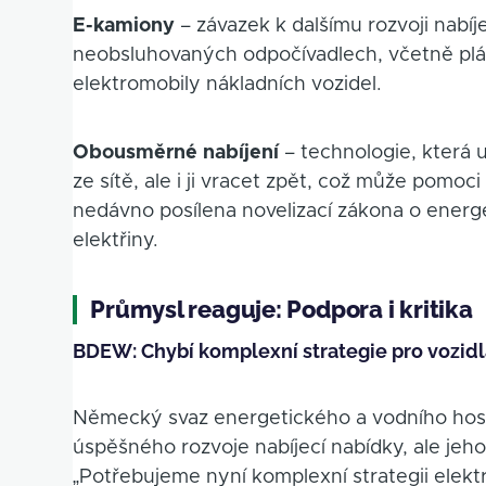
E-kamiony
– závazek k dalšímu rozvoji nabíj
neobsluhovaných odpočívadlech, včetně plá
elektromobily nákladních vozidel.
Obousměrné nabíjení
– technologie, která 
ze sítě, ale i ji vracet zpět, což může pomoci
nedávno posílena novelizací zákona o energ
elektřiny.
Průmysl reaguje: Podpora i kritika
BDEW: Chybí komplexní strategie pro vozid
Německý svaz energetického a vodního hos
úspěšného rozvoje nabíjecí nabídky, ale jeh
„Potřebujeme nyní komplexní strategii elektro