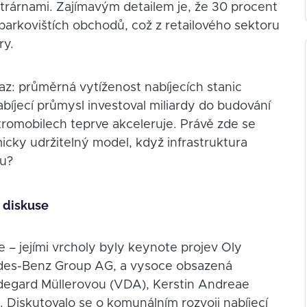
trárnami. Zajímavým detailem je, že 30 procent
 parkovištích obchodů, což z retailového sektoru
ry.
az: průměrná vytíženost nabíjecích stanic
bíjecí průmysl investoval miliardy do budování
tromobilech teprve akceleruje. Právě zde se
micky udržitelný model, když infrastruktura
ou?
 diskuse
 – jejími vrcholy byly keynote projev Oly
edes-Benz Group AG, a vysoce obsazená
ldegard Müllerovou (VDA), Kerstin Andreae
Diskutovalo se o komunálním rozvoji nabíjecí