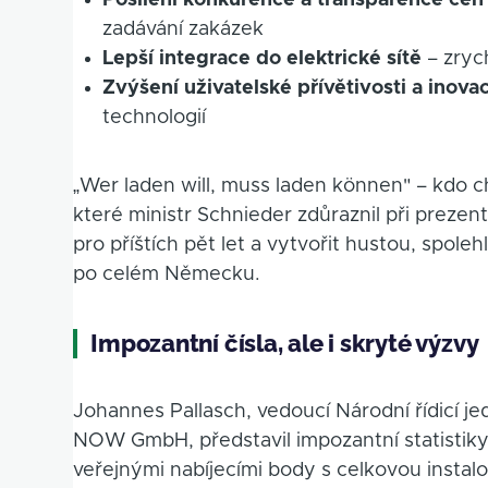
Posílení konkurence a transparence cen
zadávání zakázek
Lepší integrace do elektrické sítě
– zrych
Zvýšení uživatelské přívětivosti a inova
technologií
„Wer laden will, muss laden können" – kdo ch
které ministr Schnieder zdůraznil při preze
pro příštích pět let a vytvořit hustou, spole
po celém Německu.
Impozantní čísla, ale i skryté výzvy
Johannes Pallasch, vedoucí Národní řídicí je
NOW GmbH, představil impozantní statistik
veřejnými nabíjecími body s celkovou instal