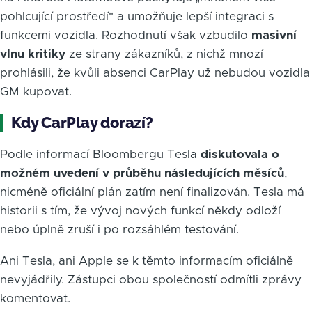
pohlcující prostředí" a umožňuje lepší integraci s
funkcemi vozidla. Rozhodnutí však vzbudilo
masivní
vlnu kritiky
ze strany zákazníků, z nichž mnozí
prohlásili, že kvůli absenci CarPlay už nebudou vozidla
GM kupovat.
Kdy CarPlay dorazí?
Podle informací Bloombergu Tesla
diskutovala o
možném uvedení v průběhu následujících měsíců
,
nicméně oficiální plán zatím není finalizován. Tesla má
historii s tím, že vývoj nových funkcí někdy odloží
nebo úplně zruší i po rozsáhlém testování.
Ani Tesla, ani Apple se k těmto informacím oficiálně
nevyjádřily. Zástupci obou společností odmítli zprávy
komentovat.