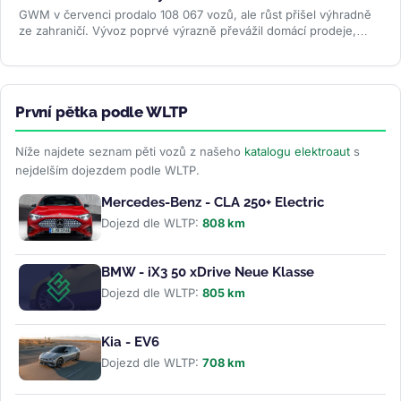
GWM v červenci prodalo 108 067 vozů, ale růst přišel výhradně
ze zahraničí. Vývoz poprvé výrazně převážil domácí prodeje,
zatímco...
>>
První pětka podle WLTP
Níže najdete seznam pěti vozů z našeho
katalogu elektroaut
s
nejdelším dojezdem podle WLTP.
Mercedes-Benz - CLA 250+ Electric
Dojezd dle WLTP:
808 km
BMW - iX3 50 xDrive Neue Klasse
Dojezd dle WLTP:
805 km
Kia - EV6
Dojezd dle WLTP:
708 km