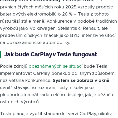
prvních čtyřech měsících roku 2025 vzrostly prodeje
bateriových elektromobilů o 26 % – Tesla z tohoto
růstu těží stále méně. Konkurence v podobě tradičních
výrobců jako Volkswagen, Stellantis či Renault, ale
především čínských značek jako BYD, intenzivně útočí
na pozice americké automobilky.
Jak bude CarPlay v Tesle fungovat
Podle zdrojů
obeznámených se situací
bude Tesla
implementovat CarPlay poněkud odlišným způsobem
než většina konkurence.
Systém se zobrazí v okně
uvnitř stávajícího rozhraní Tesly, nikoliv jako
plnohodnotná náhrada celého displeje, jak je běžné u
ostatních výrobců.
Tesla plánuje využít standardní verzi CarPlay, nikoliv