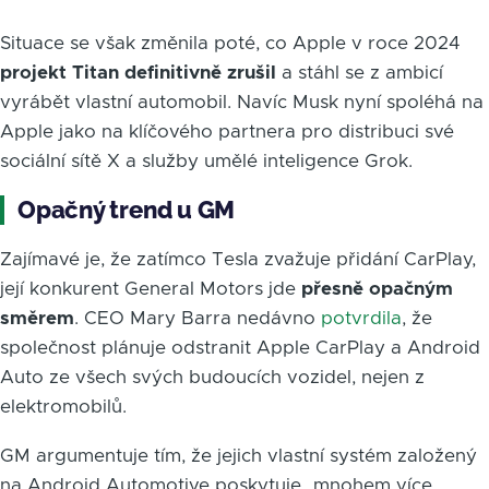
Situace se však změnila poté, co Apple v roce 2024
projekt Titan definitivně zrušil
a stáhl se z ambicí
vyrábět vlastní automobil. Navíc Musk nyní spoléhá na
Apple jako na klíčového partnera pro distribuci své
sociální sítě X a služby umělé inteligence Grok.
Opačný trend u GM
Zajímavé je, že zatímco Tesla zvažuje přidání CarPlay,
její konkurent General Motors jde
přesně opačným
směrem
. CEO Mary Barra nedávno
potvrdila
, že
společnost plánuje odstranit Apple CarPlay a Android
Auto ze všech svých budoucích vozidel, nejen z
elektromobilů.
GM argumentuje tím, že jejich vlastní systém založený
na Android Automotive poskytuje „mnohem více