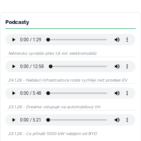
Podcasty
Německo vyrobilo přes 1,6 mil. elektromobilů
24.1.26 - Nabíjecí infrastruktura roste rychleji než prodeje EV
23.1.26 - Dreame vstupuje na automobilový trh
23.1.26 - Co přináší 1000 kW nabíjení od BYD