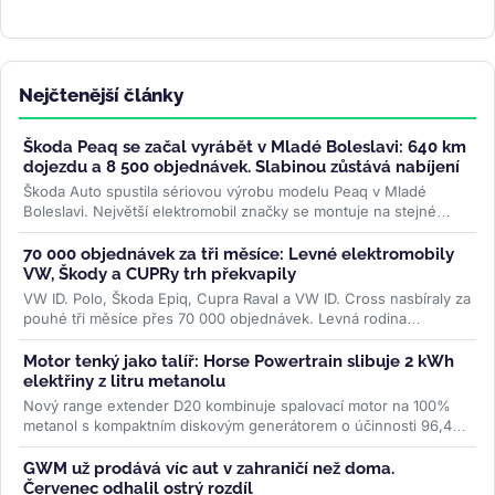
Nejčtenější články
Škoda Peaq se začal vyrábět v Mladé Boleslavi: 640 km
dojezdu a 8 500 objednávek. Slabinou zůstává nabíjení
Škoda Auto spustila sériovou výrobu modelu Peaq v Mladé
Boleslavi. Největší elektromobil značky se montuje na stejné
lince jako Enyaq a...
>>
70 000 objednávek za tři měsíce: Levné elektromobily
VW, Škody a CUPRy trh překvapily
VW ID. Polo, Škoda Epiq, Cupra Raval a VW ID. Cross nasbíraly za
pouhé tři měsíce přes 70 000 objednávek. Levná rodina
elektromobilů...
>>
Motor tenký jako talíř: Horse Powertrain slibuje 2 kWh
elektřiny z litru metanolu
Nový range extender D20 kombinuje spalovací motor na 100%
metanol s kompaktním diskovým generátorem o účinnosti 96,4
%. Firma slibuje studený...
>>
GWM už prodává víc aut v zahraničí než doma.
Červenec odhalil ostrý rozdíl