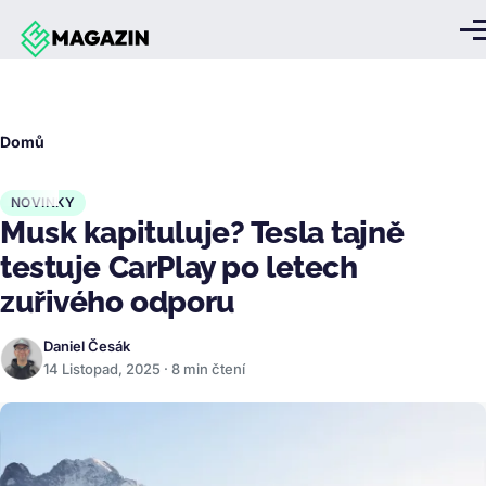
Přejít k hlavnímu obsahu
Me
Drobečková
Domů
navigace
NOVINKY
Musk kapituluje? Tesla tajně
testuje CarPlay po letech
zuřivého odporu
Daniel Česák
14 Listopad, 2025 · 8 min čtení