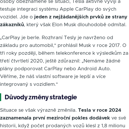
osoby obeznámené se situací, Tesla aktivně vyvíjí a
testuje integraci systému Apple CarPlay do svých
vozidel. Jde o
jeden z nejžádanějších prvků ze strany
zákazníků
, který však Elon Musk dlouhodobě odmítal.
„CarPlay je berle. Rozhraní Tesly je navrženo od
základu pro automobil," prohlásil Musk v roce 2017. O
tři roky později, během telekonference k výsledkům za
třetí čtvrtletí 2020, ještě zdůraznil: „Nemáme žádné
plány podporovat CarPlay nebo Android Auto.
Věříme, že náš vlastní software je lepší a více
integrovaný s vozidlem."
Důvody změny strategie
Situace se však výrazně změnila.
Tesla v roce 2024
zaznamenala první meziroční pokles dodávek
ve své
historii, když počet prodaných vozů klesl z 1,8 milionu