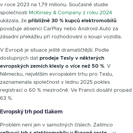
v roce 2023 na 1,79 milionu. Současně studie
společnosti
McKinsey & Company z roku 2024
ukázala, že
přibližně 30 % kupců elektromobilů
považuje absenci CarPlay nebo Android Auto za
zásadní překážku při rozhodování o koupi vozidla.
V Evropě je situace ještě dramatičtější. Podle
dostupných dat
prodeje Tesly v některých
evropských zemích klesly o více než 50 %
. V
Německu, největším evropském trhu pro Teslu,
zaznamenala společnost v lednu 2025 pokles
registrací o 60 % meziročně. Ve Francii dosáhl propad
63 %.
Evropský trh pod tlakem
Problém není jen v samotných číslech. Zatímco
celkový trh s elektromobily v Evropě roste
– v