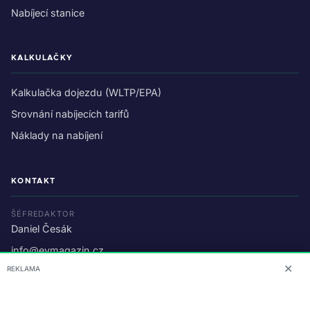
Nabíjecí stanice
KALKULAČKY
Kalkulačka dojezdu (WLTP/EPA)
Srovnání nabíjecích tarifů
Náklady na nabíjení
KONTAKT
ŠÉFREDAKTOR
Daniel Česák
info@evmagazin.cz
✕
REKLAMA
O nás
Reklama