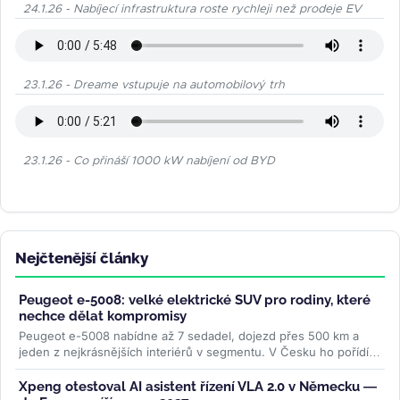
24.1.26 - Nabíjecí infrastruktura roste rychleji než prodeje EV
23.1.26 - Dreame vstupuje na automobilový trh
23.1.26 - Co přináší 1000 kW nabíjení od BYD
Nejčtenější články
Peugeot e-5008: velké elektrické SUV pro rodiny, které
nechce dělat kompromisy
Peugeot e-5008 nabídne až 7 sedadel, dojezd přes 500 km a
jeden z nejkrásnějších interiérů v segmentu. V Česku ho pořídíte
od 1,2...
>>
Xpeng otestoval AI asistent řízení VLA 2.0 v Německu —