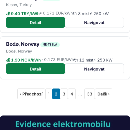
Keşan, Turkey
≈ 0.171 EUR/kWh
💰 9.40 TRY/kWh
🔌 8 míst
⚡ 250 kW
Detail
Navigovat
Bodø, Norway
NE-TESLA
Bodø, Norway
≈ 0.173 EUR/kWh
💰 1.90 NOK/kWh
🔌 12 míst
⚡ 250 kW
Detail
Navigovat
‹ Předchozí
1
2
3
4
…
33
Další ›
Obrázek