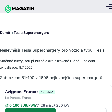
Přejít k hlavnímu obsahu
Me
Drobečková
Domů
Tesla Superchargers
navigace
Nejlevnější Tesla Superchargery pro vozidla typu: Tesla
Směnné kurzy jsou přibližné a aktualizované ručně. Poslední
aktualizace: 8.7.2025
Zobrazeno 51-100 z 1606 nejlevnějších superchargerů
Avignon, France
NE-TESLA
Le Pontet, France
💰 0.160 EUR/kWh
🔌 28 míst
⚡ 250 kW