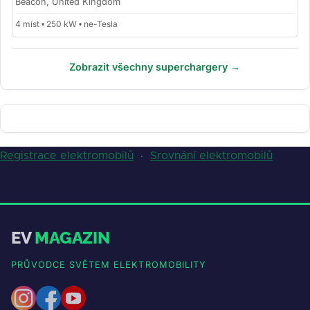
Beacon, United Kingdom
4 míst • 250 kW • ne-Tesla
Zobrazit všechny superchargery →
Registrace elektromobilů
·
Srovnání elektromobilů
EV
MAGAZIN
PRŮVODCE SVĚTEM ELEKTROMOBILITY