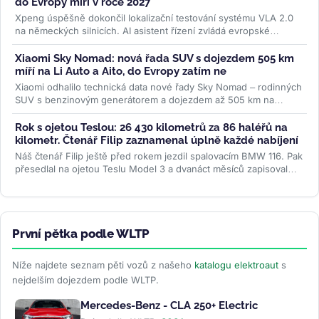
do Evropy míří v roce 2027
Xpeng úspěšně dokončil lokalizační testování systému VLA 2.0
na německých silnicích. AI asistent řízení zvládá evropské
dopravní...
>>
Xiaomi Sky Nomad: nová řada SUV s dojezdem 505 km
míří na Li Auto a Aito, do Evropy zatím ne
Xiaomi odhalilo technická data nové řady Sky Nomad – rodinných
SUV s benzinovým generátorem a dojezdem až 505 km na
baterii. Do Evropy ale...
>>
Rok s ojetou Teslou: 26 430 kilometrů za 86 haléřů na
kilometr. Čtenář Filip zaznamenal úplně každé nabíjení
Náš čtenář Filip ještě před rokem jezdil spalovacím BMW 116. Pak
přesedlal na ojetou Teslu Model 3 a dvanáct měsíců zapisoval
každé...
>>
První pětka podle WLTP
Níže najdete seznam pěti vozů z našeho
katalogu elektroaut
s
nejdelším dojezdem podle WLTP.
Mercedes-Benz - CLA 250+ Electric