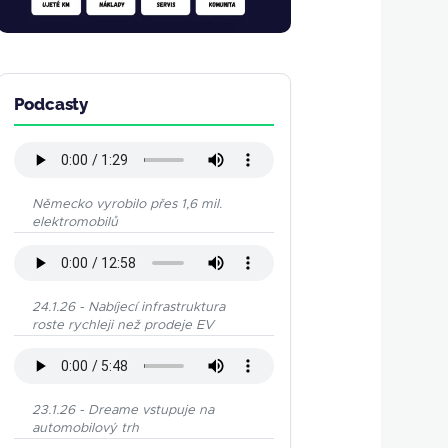
Podcasty
Německo vyrobilo přes 1,6 mil.
elektromobilů
24.1.26 - Nabíjecí infrastruktura
roste rychleji než prodeje EV
23.1.26 - Dreame vstupuje na
automobilový trh