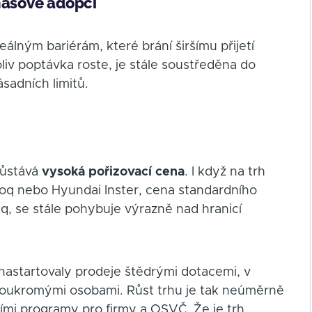
masové adopci
álným bariérám, které brání širšímu přijetí
liv poptávka roste, je stále soustředěna do
sadních limitů.
zůstává
vysoká pořizovací cena
. I když na trh
roq nebo Hyundai Inster, cena standardního
q, se stále pohybuje výrazně nad hranicí
nastartovaly prodeje štědrými dotacemi, v
soukromými osobami. Růst trhu je tak neúměrně
ními programy pro firmy a OSVČ. Že je trh