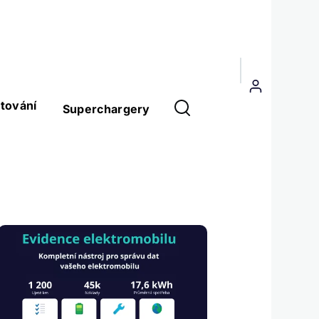
Menu
uživatelského
tování
Superchargery
účtu
Obrázek