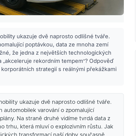
bility ukazuje dvě naprosto odlišné tváře.
pomalující poptávkou, data ze mnoha zemí
ožné, že jedna z největších technologických
 a „akceleruje rekordním tempem“? Odpověď
j korporátních strategií s reálnými překážkami
bility ukazuje dvě naprosto odlišné tváře.
h automobilek varování o zpomalující
plány. Na straně druhé vidíme tvrdá data z
o trhu, která mluví o explozivním růstu. Jak
gických transformací naší doby současně