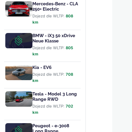
Mercedes-Benz - CLA
250+ Electric
Dojezd dle WLTP:
808
km
BMW - iX3 50 xDrive
Neue Klasse
Dojezd dle WLTP:
805
km
Kia - EV6
Dojezd dle WLTP:
708
km
Tesla - Model 3 Long
Range RWD
Dojezd dle WLTP:
702
km
Peugeot - e-3008
Long Range