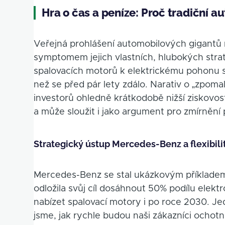
Hra o čas a peníze: Proč tradiční 
Veřejná prohlášení automobilových gigantů n
symptomem jejich vlastních, hlubokých strat
spalovacích motorů k elektrickému pohonu se
než se před pár lety zdálo. Narativ o „zpoma
investorů ohledně krátkodobě nižší ziskovos
a může sloužit i jako argument pro zmírnění 
Strategický ústup Mercedes-Benz a flexibil
Mercedes-Benz se stal ukázkovým příkladem 
odložila svůj cíl dosáhnout 50% podílu elekt
nabízet spalovací motory i po roce 2030. Je
jsme, jak rychle budou naši zákazníci ochotn