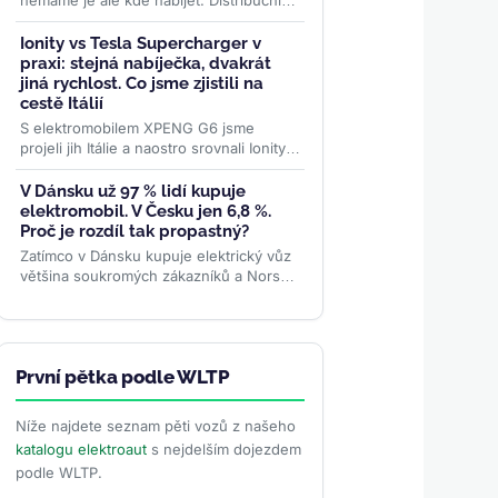
nemáme je ale kde nabíjet. Distribuční
síť je největší brzdou elektrifikace
nákladní dopravy....
>>
Ionity vs Tesla Supercharger v
praxi: stejná nabíječka, dvakrát
jiná rychlost. Co jsme zjistili na
cestě Itálií
S elektromobilem XPENG G6 jsme
projeli jih Itálie a naostro srovnali Ionity a
Tesla Supercharger – ceny, rychlost i
spolehlivost. Na stejné...
>>
V Dánsku už 97 % lidí kupuje
elektromobil. V Česku jen 6,8 %.
Proč je rozdíl tak propastný?
Zatímco v Dánsku kupuje elektrický vůz
většina soukromých zákazníků a Norsko
drží dominanci bateriového pohonu,
české registrace podle...
>>
První pětka podle WLTP
Níže najdete seznam pěti vozů z našeho
katalogu elektroaut
s nejdelším dojezdem
podle WLTP.