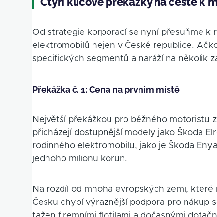
Čtyři klíčové překážky na cestě k 
Od strategie korporací se nyní přesuňme k re
elektromobilů nejen v České republice. Ačko
specifických segmentů a naráží na několik zá
Překážka č. 1: Cena na prvním místě
Největší překážkou pro běžného motoristu 
přicházejí dostupnější modely jako Škoda El
rodinného elektromobilu, jako je Škoda Enya
jednoho milionu korun.
Na rozdíl od mnoha evropských zemí, které 
Česku chybí výraznější podpora pro nákup 
tažen firemními flotilami a dočasnými dotač