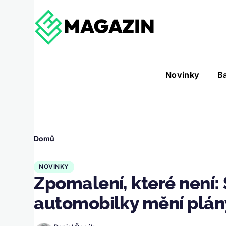
Přejít k hlavnímu obsahu
Hlavní
Novinky
B
Nástroje sub-navigation
navigace
Drobečková
Domů
navigace
NOVINKY
Zpomalení, které není:
automobilky mění plán