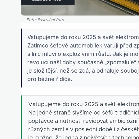
Foto: Ilustrační foto
Vstupujeme do roku 2025 a svět elektromo
Zatímco šéfové automobilek varují před z
silnic mluví o explozivním růstu. Jak je m
revolucí naší doby současně „zpomaluje“
je složitější, než se zdá, a odhaluje soubo
pro běžné řidiče.
Vstupujeme do roku 2025 a svět elektromo
Na jedné straně slyšíme od šéfů tradičníc
poptávce a nutnosti revidovat ambiciózní 
různých zemí a v poslední době i z českéh
je možné, že jedna z největších technolo