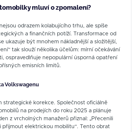
automobilky mluví o zpomalení?
ejsou odrazem kolabujícího trhu, ale spíše
egických a finančních potíží. Transformace od
 ukazuje být mnohem nákladnější a složitější,
lení“ tak slouží několika účelům: mírní očekávání
ti, ospravedlňuje nepopulární úsporná opatření
přísných emisních limitů.
ita Volkswagenu
strategické korekce. Společnost oficiálně
romobilů na prodejích do roku 2025 a plánuje
den z vrcholných manažerů přiznal: „Přecenili
i přijmout elektrickou mobilitu“. Tento obrat