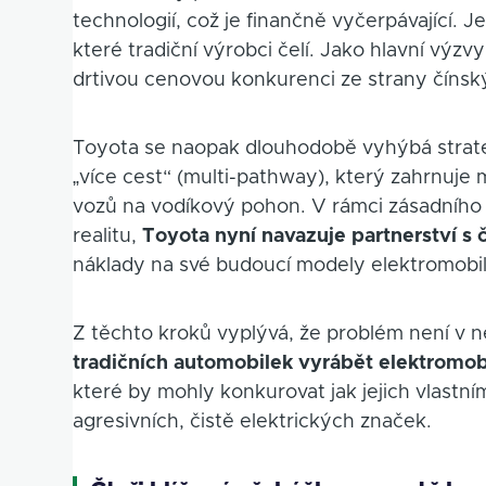
technologií, což je finančně vyčerpávající. 
které tradiční výrobci čelí. Jako hlavní výzv
drtivou cenovou konkurenci ze strany čínsk
Toyota se naopak dlouhodobě vyhýbá strateg
„více cest“ (multi-pathway), který zahrnuje 
vozů na vodíkový pohon. V rámci zásadního 
realitu,
Toyota
nyní navazuje partnerství
s 
náklady na své budoucí modely elektromobil
Z těchto kroků vyplývá, že problém není v n
tradičních automobilek vyrábět elektromob
které by mohly konkurovat jak jejich vlastn
agresivních, čistě elektrických značek.