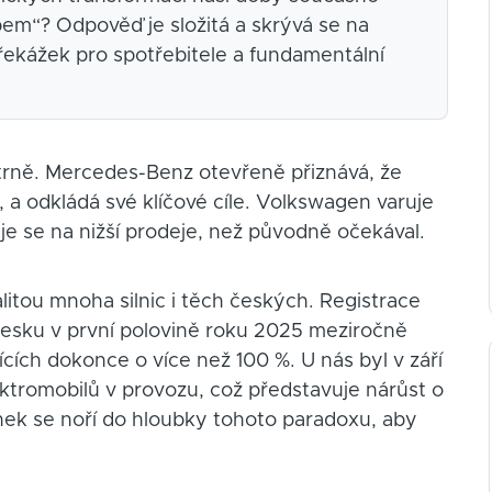
em“? Odpověď je složitá a skrývá se na
překážek pro spotřebitele a fundamentální
trně. Mercedes-Benz otevřeně přiznává, že
, a odkládá své klíčové cíle. Volkswagen varuje
e se na nižší prodeje, než původně očekával.
alitou mnoha silnic i těch českých. Registrace
esku v první polovině roku 2025 meziročně
cích dokonce o více než 100 %. U nás byl v září
tromobilů v provozu, což představuje nárůst o
nek se noří do hloubky tohoto paradoxu, aby