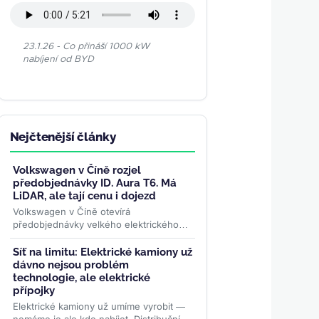
23.1.26 - Co přináší 1000 kW
nabíjení od BYD
Nejčtenější články
Volkswagen v Číně rozjel
předobjednávky ID. Aura T6. Má
LiDAR, ale tají cenu i dojezd
Volkswagen v Číně otevírá
předobjednávky velkého elektrického
SUV ID. Aura T6. Nabízí LiDAR a
software vyvinutý s Horizon Robotics,
Síť na limitu: Elektrické kamiony už
ale...
>>
dávno nejsou problém
technologie, ale elektrické
přípojky
Elektrické kamiony už umíme vyrobit —