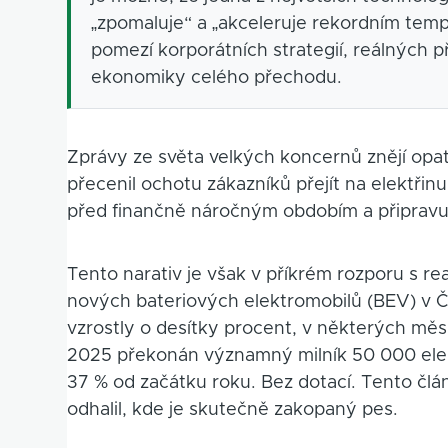
„zpomaluje“ a „akceleruje rekordním temp
pomezí korporátních strategií, reálných 
ekonomiky celého přechodu.
Zprávy ze světa velkých koncernů znějí opa
přecenil ochotu zákazníků přejít na elektřinu
před finančně náročným obdobím a připravuj
Tento narativ je však v příkrém rozporu s re
nových bateriových elektromobilů (BEV) v Č
vzrostly o desítky procent, v některých měsí
2025 překonán významný milník 50 000 elek
37 % od začátku roku. Bez dotací. Tento člá
odhalil, kde je skutečně zakopaný pes.