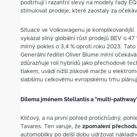
podtrhují i razantní slevy na modely řady EQ
stimulovat prodeje, které zaostaly za očeká
Situace ve Volkswagenu je komplikovanější.
vykázal silný globální růst prodejů BEV o 4
mírný pokles o 3,4 % oproti roku 2023. Tato 
Generální ředitel Oliver Blume mírní očekává
zdůrazňuje roli hybridů jako přechodové te
tlakem, uvádí nižší ziskové marže u elektrom
slabšímu celkovému evropskému trhu plánuje
Dilema jménem Stellantis a "multi-pathway"
Klíčový, a na první pohled protichůdný, pohle
Tavares. Ten varuje, že
zpomalení přechodu 
automobilky po delší dobu udržovat nákladné 