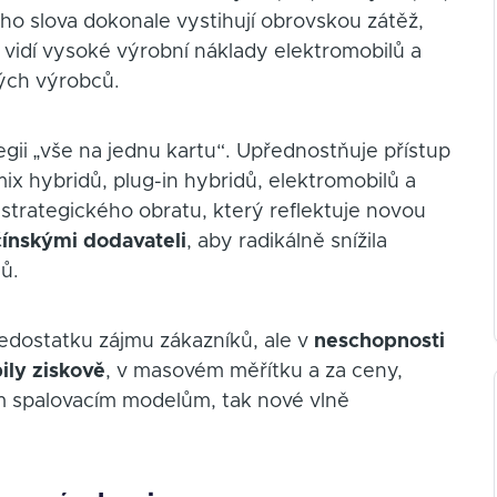
Jeho slova dokonale vystihují obrovskou zátěž,
y vidí vysoké výrobní náklady elektromobilů a
ých výrobců.
ii „vše na jednu kartu“. Upřednostňuje přístup
mix hybridů, plug-in hybridů, elektromobilů a
strategického obratu, který reflektuje novou
čínskými dodavateli
, aby radikálně snížila
ů.
edostatku zájmu zákazníků, ale v
neschopnosti
ily ziskově
, v masovém měřítku a za ceny,
ím spalovacím modelům, tak nové vlně