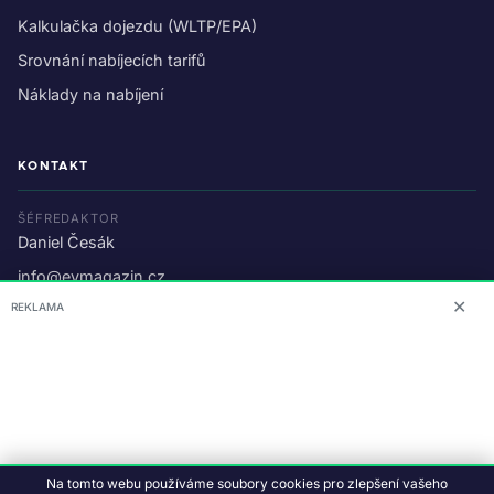
Kalkulačka dojezdu (WLTP/EPA)
Srovnání nabíjecích tarifů
Náklady na nabíjení
KONTAKT
ŠÉFREDAKTOR
Daniel Česák
info@evmagazin.cz
✕
REKLAMA
O nás
Reklama
© 2026 EV Magazin.
Podmínky a ochrana dat
.
Na tomto webu používáme soubory cookies pro zlepšení vašeho