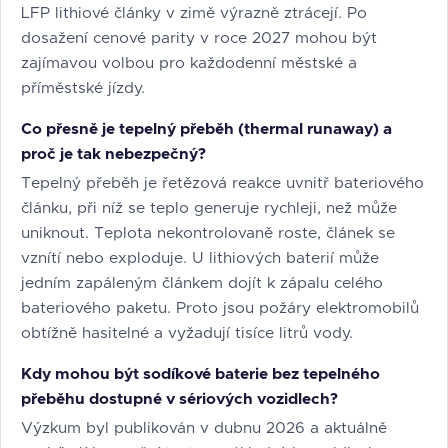
LFP lithiové články v zimě výrazně ztrácejí. Po
dosažení cenové parity v roce 2027 mohou být
zajímavou volbou pro každodenní městské a
příměstské jízdy.
Co přesně je tepelný přeběh (thermal runaway) a
proč je tak nebezpečný?
Tepelný přeběh je řetězová reakce uvnitř bateriového
článku, při níž se teplo generuje rychleji, než může
uniknout. Teplota nekontrolovaně roste, článek se
vznítí nebo exploduje. U lithiových baterií může
jedním zapáleným článkem dojít k zápalu celého
bateriového paketu. Proto jsou požáry elektromobilů
obtížně hasitelné a vyžadují tisíce litrů vody.
Kdy mohou být sodíkové baterie bez tepelného
přeběhu dostupné v sériových vozidlech?
Výzkum byl publikován v dubnu 2026 a aktuálně