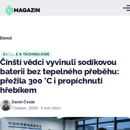
Přejít k hlavnímu obsahu
Me
Drobečková
Domů
navigace
BATERIE A TECHNOLOGIE
Čínští vědci vyvinuli sodíkovou
baterii bez tepelného přeběhu:
přežila 300 °C i propíchnutí
hřebíkem
Daniel Česák
7 Duben, 2026 · 5 min čtení