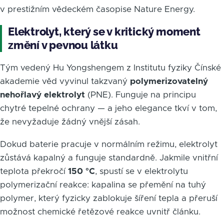
v prestižním vědeckém časopise Nature Energy.
Elektrolyt, který se v kritický moment
změní v pevnou látku
Tým vedený Hu Yongshengem z Institutu fyziky Čínské
akademie věd vyvinul takzvaný
polymerizovatelný
nehořlavý elektrolyt
(PNE). Funguje na principu
chytré tepelné ochrany — a jeho elegance tkví v tom,
že nevyžaduje žádný vnější zásah.
Dokud baterie pracuje v normálním režimu, elektrolyt
zůstává kapalný a funguje standardně. Jakmile vnitřní
teplota překročí
150 °C
, spustí se v elektrolytu
polymerizační reakce: kapalina se přemění na tuhý
polymer, který fyzicky zablokuje šíření tepla a přeruší
možnost chemické řetězové reakce uvnitř článku.