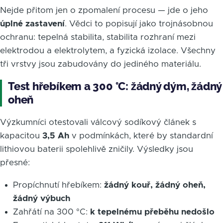
Nejde přitom jen o zpomalení procesu — jde o jeho
úplné zastavení
. Vědci to popisují jako trojnásobnou
ochranu: tepelná stabilita, stabilita rozhraní mezi
elektrodou a elektrolytem, a fyzická izolace. Všechny
tři vrstvy jsou zabudovány do jediného materiálu.
Test hřebíkem a 300 °C: žádný dým, žádný
oheň
Výzkumníci otestovali válcový sodíkový článek s
kapacitou
3,5 Ah
v podmínkách, které by standardní
lithiovou baterii spolehlivě zničily. Výsledky jsou
přesné:
Propíchnutí hřebíkem:
žádný kouř, žádný oheň,
žádný výbuch
Zahřátí na 300 °C:
k tepelnému přeběhu nedošlo