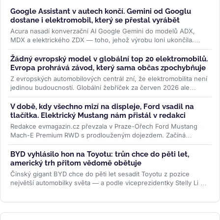
Google Assistant v autech končí. Gemini od Googlu
dostane i elektromobil, který se přestal vyrábět
Acura nasadí konverzační AI Google Gemini do modelů ADX,
MDX a elektrického ZDX — toho, jehož výrobu loni ukončila.
Přidává se k vlně,...
>>
Žádný evropský model v globální top 20 elektromobilů.
Evropa prohrává závod, který sama občas zpochybňuje
Z evropských automobilových centrál zní, že elektromobilita není
jedinou budoucností. Globální žebříček za červen 2026 ale
ukazuje...
>>
V době, kdy všechno mizí na displeje, Ford vsadil na
tlačítka. Elektrický Mustang nám přistál v redakci
Redakce evmagazin.cz převzala v Praze-Ořech Ford Mustang
Mach-E Premium RWD s prodlouženým dojezdem. Začíná
půlroční test, ve kterém...
>>
BYD vyhlásilo hon na Toyotu: trůn chce do pěti let,
americký trh přitom vědomě obětuje
Čínský gigant BYD chce do pěti let sesadit Toyotu z pozice
největší automobilky světa — a podle viceprezidentky Stelly Li k
tomu...
>>