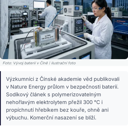
Foto: Vývoj baterií v Číně | ilustrační foto
Výzkumníci z Čínské akademie věd publikovali
v Nature Energy průlom v bezpečnosti baterií.
Sodíkový článek s polymerizovatelným
nehořlavým elektrolytem přežil 300 °C i
propíchnutí hřebíkem bez kouře, ohně ani
výbuchu. Komerční nasazení se blíží.