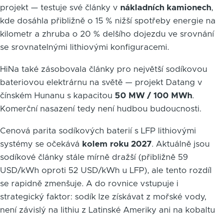
projekt — testuje své články v
nákladních kamionech
,
kde dosáhla přibližně o 15 % nižší spotřeby energie na
kilometr a zhruba o 20 % delšího dojezdu ve srovnání
se srovnatelnými lithiovými konfiguracemi.
HiNa také zásobovala články pro největší sodíkovou
bateriovou elektrárnu na světě — projekt Datang v
čínském Hunanu s kapacitou
50 MW / 100 MWh
.
Komerční nasazení tedy není hudbou budoucnosti.
Cenová parita sodíkových baterií s LFP lithiovými
systémy se očekává
kolem roku 2027
. Aktuálně jsou
sodíkové články stále mírně dražší (přibližně 59
USD/kWh oproti 52 USD/kWh u LFP), ale tento rozdíl
se rapidně zmenšuje. A do rovnice vstupuje i
strategický faktor: sodík lze získávat z mořské vody,
není závislý na lithiu z Latinské Ameriky ani na kobaltu