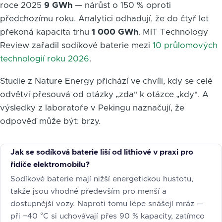
roce 2025
9 GWh
— nárůst o 150 % oproti
předchozímu roku. Analytici odhadují, že do čtyř let
překoná kapacita trhu
1 000 GWh
. MIT Technology
Review zařadil sodíkové baterie mezi
10 průlomových
technologií roku 2026
.
Studie z Nature Energy přichází ve chvíli, kdy se celé
odvětví přesouvá od otázky „zda" k otázce „kdy". A
výsledky z laboratoře v Pekingu naznačují, že
odpověď může být: brzy.
Jak se sodíková baterie liší od lithiové v praxi pro
řidiče elektromobilu?
Sodíkové baterie mají nižší energetickou hustotu,
takže jsou vhodné především pro menší a
dostupnější vozy. Naproti tomu lépe snášejí mráz —
při −40 °C si uchovávají přes 90 % kapacity, zatímco