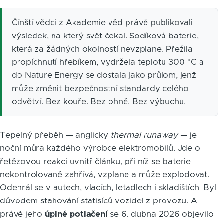
Čínští vědci z Akademie věd právě publikovali
výsledek, na který svět čekal. Sodíková baterie,
která za žádných okolností nevzplane. Přežila
propíchnutí hřebíkem, vydržela teplotu 300 °C a
do Nature Energy se dostala jako průlom, jenž
může změnit bezpečnostní standardy celého
odvětví. Bez kouře. Bez ohně. Bez výbuchu.
Tepelný přeběh — anglicky
thermal runaway
— je
noční můra každého výrobce elektromobilů. Jde o
řetězovou reakci uvnitř článku, při níž se baterie
nekontrolovaně zahřívá, vzplane a může explodovat.
Odehrál se v autech, vlacích, letadlech i skladištích. Byl
důvodem stahování statisíců vozidel z provozu. A
právě jeho
úplné potlačení
se 6. dubna 2026 objevilo