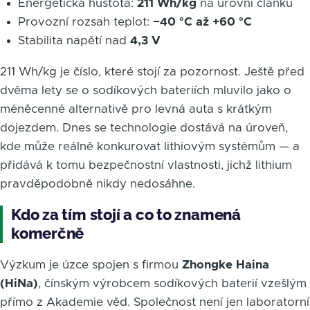
Energetická hustota:
211 Wh/kg
na úrovni článku
Provozní rozsah teplot:
−40 °C až +60 °C
Stabilita napětí nad
4,3 V
211 Wh/kg je číslo, které stojí za pozornost. Ještě před
dvěma lety se o sodíkových bateriích mluvilo jako o
méněcenné alternativě pro levná auta s krátkým
dojezdem. Dnes se technologie dostává na úroveň,
kde může reálně konkurovat lithiovým systémům — a
přidává k tomu bezpečnostní vlastnosti, jichž lithium
pravděpodobně nikdy nedosáhne.
Kdo za tím stojí a co to znamená
komerčně
Výzkum je úzce spojen s firmou
Zhongke Haina
(HiNa)
, čínským výrobcem sodíkových baterií vzešlým
přímo z Akademie věd. Společnost není jen laboratorní