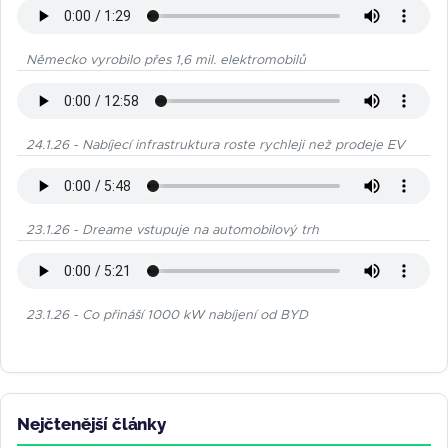
Německo vyrobilo přes 1,6 mil. elektromobilů
24.1.26 - Nabíjecí infrastruktura roste rychleji než prodeje EV
23.1.26 - Dreame vstupuje na automobilový trh
23.1.26 - Co přináší 1000 kW nabíjení od BYD
Nejčtenější články