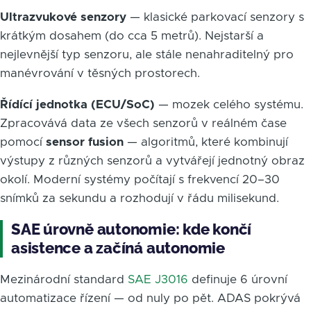
Ultrazvukové senzory
— klasické parkovací senzory s
krátkým dosahem (do cca 5 metrů). Nejstarší a
nejlevnější typ senzoru, ale stále nenahraditelný pro
manévrování v těsných prostorech.
Řídící jednotka (ECU/SoC)
— mozek celého systému.
Zpracovává data ze všech senzorů v reálném čase
pomocí
sensor fusion
— algoritmů, které kombinují
výstupy z různých senzorů a vytvářejí jednotný obraz
okolí. Moderní systémy počítají s frekvencí 20–30
snímků za sekundu a rozhodují v řádu milisekund.
SAE úrovně autonomie: kde končí
asistence a začíná autonomie
Mezinárodní standard
SAE J3016
definuje 6 úrovní
automatizace řízení — od nuly po pět. ADAS pokrývá