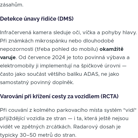
zásahům.
Detekce únavy řidiče (DMS)
Infračervená kamera sleduje oči, víčka a pohyby hlavy.
Při známkách mikrospánku nebo dlouhodobé
nepozornosti (třeba pohled do mobilu)
okamžitě
varuje
. Od července 2024 je toto povinná výbava a
elektromobily ji implementují na špičkové úrovni —
často jako součást většího balíku ADAS, ne jako
samostatný povinný doplněk.
Varování při křížení cesty za vozidlem (RCTA)
Při couvání z kolmého parkovacího místa systém "vidí"
přijíždějící vozidla ze stran — i ta, která ještě nejsou
vidět ve zpětných zrcátkách. Radarový dosah je
typicky 30–50 metrů do stran.