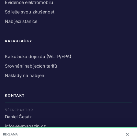
Evidence elektromobilu
Sdílejte svou zkušenost
Nabíjecí stanice
KALKULAČKY
Kalkulačka dojezdu (WLTP/EPA)
Srovnání nabíjecích tarifů
Náklady na nabíjení
KONTAKT
ŠÉFREDAKTOR
Daniel Česák
info@evmagazin.cz
✕
REKLAMA
O nás