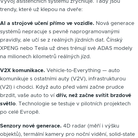
Vývoj asistenčních systémů zrychluje. Tady jsou
trendy, které už klepou na dveře:
AI a strojové učení přímo ve vozidle.
Nová generace
systémů nepracuje s pevně naprogramovanými
pravidly, ale učí se z reálných jízdních dat. Čínský
XPENG nebo Tesla už dnes trénují své ADAS modely
na milionech kilometrů reálných jízd.
V2X komunikace.
Vehicle-to-Everything — auto
komunikuje s ostatními auty (V2V), infrastrukturou
(V2I) i chodci. Když auto před vámi začne prudce
brzdit, vaše auto to ví
dřív, než začne svítit brzdové
světlo
. Technologie se testuje v pilotních projektech
po celé Evropě.
Senzory nové generace.
4D radar (měří i výšku
objektů), termální kamery pro noční vidění, solid-state