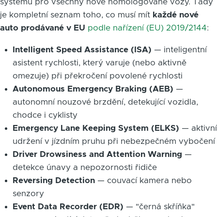
systémů pro všechny nově homologované vozy. Tady
je kompletní seznam toho, co musí mít
každé nové
auto prodávané v EU
podle nařízení (EU) 2019/2144
:
Intelligent Speed Assistance (ISA)
— inteligentní
asistent rychlosti, který varuje (nebo aktivně
omezuje) při překročení povolené rychlosti
Autonomous Emergency Braking (AEB)
—
autonomní nouzové brzdění, detekující vozidla,
chodce i cyklisty
Emergency Lane Keeping System (ELKS)
— aktivní
udržení v jízdním pruhu při nebezpečném vybočení
Driver Drowsiness and Attention Warning
—
detekce únavy a nepozornosti řidiče
Reversing Detection
— couvací kamera nebo
senzory
Event Data Recorder (EDR)
— "černá skříňka"