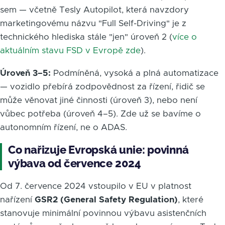
sem — včetně Tesly Autopilot, která navzdory
marketingovému názvu "Full Self-Driving" je z
technického hlediska stále "jen" úroveň 2 (
více o
aktuálním stavu FSD v Evropě zde
).
Úroveň 3–5:
Podmíněná, vysoká a plná automatizace
— vozidlo přebírá zodpovědnost za řízení, řidič se
může věnovat jiné činnosti (úroveň 3), nebo není
vůbec potřeba (úroveň 4–5). Zde už se bavíme o
autonomním řízení, ne o ADAS.
Co nařizuje Evropská unie: povinná
výbava od července 2024
Od 7. července 2024 vstoupilo v EU v platnost
nařízení
GSR2 (General Safety Regulation)
, které
stanovuje minimální povinnou výbavu asistenčních