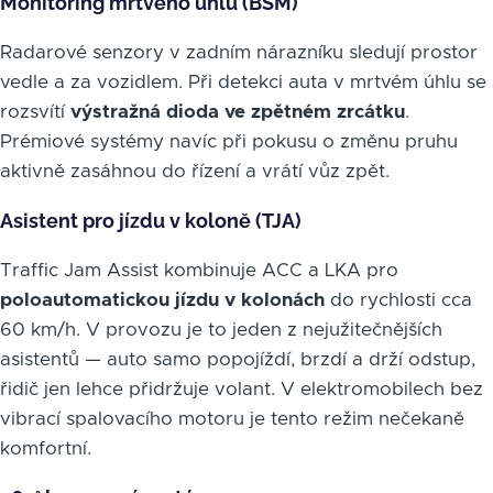
Monitoring mrtvého úhlu (BSM)
Radarové senzory v zadním nárazníku sledují prostor
vedle a za vozidlem. Při detekci auta v mrtvém úhlu se
rozsvítí
výstražná dioda ve zpětném zrcátku
.
Prémiové systémy navíc při pokusu o změnu pruhu
aktivně zasáhnou do řízení a vrátí vůz zpět.
Asistent pro jízdu v koloně (TJA)
Traffic Jam Assist kombinuje ACC a LKA pro
poloautomatickou jízdu v kolonách
do rychlosti cca
60 km/h. V provozu je to jeden z nejužitečnějších
asistentů — auto samo popojíždí, brzdí a drží odstup,
řidič jen lehce přidržuje volant. V elektromobilech bez
vibrací spalovacího motoru je tento režim nečekaně
komfortní.