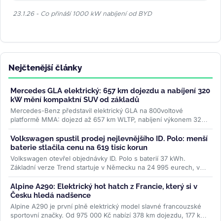
23.1.26 - Co přináší 1000 kW nabíjení od BYD
Nejčtenější články
Mercedes GLA elektrický: 657 km dojezdu a nabíjení 320
kW mění kompaktní SUV od základů
Mercedes-Benz představil elektrický GLA na 800voltové
platformě MMA: dojezd až 657 km WLTP, nabíjení výkonem 320
kW a plnění na 80 % za 22...
>>
Volkswagen spustil prodej nejlevnějšího ID. Polo: menší
baterie stlačila cenu na 619 tisíc korun
Volkswagen otevřel objednávky ID. Polo s baterií 37 kWh.
Základní verze Trend startuje v Německu na 24 995 eurech, v
Česku na 619 000 Kč....
>>
Alpine A290: Elektrický hot hatch z Francie, který si v
Česku hledá nadšence
Alpine A290 je první plně elektrický model slavné francouzské
sportovní značky. Od 975 000 Kč nabízí 378 km dojezdu, 177 koní