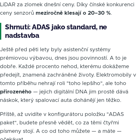
LiDAR za zlomek dnešní ceny. Díky čínské konkurenci
ceny senzorů
meziročně klesají o 20–30 %
.
Shrnutí: ADAS jako standard, ne
nadstavba
Ještě před pěti lety byly asistenční systémy
prémiovou výbavou, dnes jsou povinností. A to je
dobře. Každé procento nehod, kterému dokážeme
předejít, znamená zachráněné životy. Elektromobily v
tomto příběhu nehrají roli "toho lepšího", ale toho
přirozeného
— jejich digitální DNA jim prostě dává
náskok, který spalovací auta dohánějí jen těžko.
Příště, až uvidíte v konfigurátoru položku "ADAS
paket", budete přesně vědět, co za těmi čtyřmi
písmeny stojí. A co od toho můžete — a máte —
očekávat.