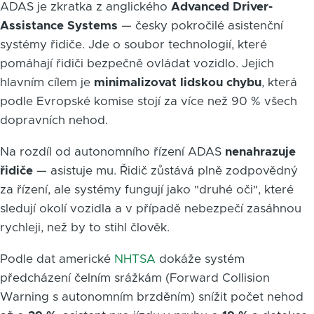
ADAS je zkratka z anglického
Advanced Driver-
Assistance Systems
— česky pokročilé asistenční
systémy řidiče. Jde o soubor technologií, které
pomáhají řidiči bezpečně ovládat vozidlo. Jejich
hlavním cílem je
minimalizovat lidskou chybu
, která
podle Evropské komise stojí za více než 90 % všech
dopravních nehod.
Na rozdíl od autonomního řízení ADAS
nenahrazuje
řidiče
— asistuje mu. Řidič zůstává plně zodpovědný
za řízení, ale systémy fungují jako "druhé oči", které
sledují okolí vozidla a v případě nebezpečí zasáhnou
rychleji, než by to stihl člověk.
Podle dat americké
NHTSA
dokáže systém
předcházení čelním srážkám (Forward Collision
Warning s autonomním brzděním) snížit počet nehod