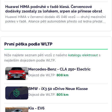
a jízdní...
>>
Huawei HIMA podruhé v řadě klesá. Červencové
dodávky zaostaly za loňskem, srpen ale přinese obrat
Huawei HIMA v červenci dodalo 45 046 vozů — druhý meziroční
pokles v řadě. Aliance pěti automobilek přesto od ledna předala
zákazníkům...
>>
První pětka podle WLTP
Níže najdete seznam pěti vozů z našeho
katalogu elektroaut
s
nejdelším dojezdem podle WLTP.
Mercedes-Benz - CLA 250+ Electric
Dojezd dle WLTP:
808 km
BMW - iX3 50 xDrive Neue Klasse
Dojezd dle WLTP:
805 km
Kia - EV6