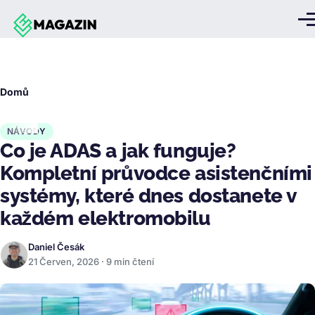
Přejít k hlavnímu obsahu
Me
Drobečková
Domů
navigace
NÁVODY
Co je ADAS a jak funguje?
Kompletní průvodce asistenčními
systémy, které dnes dostanete v
každém elektromobilu
Daniel Česák
21 Červen, 2026 · 9 min čtení