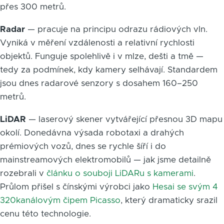
přes 300 metrů.
Radar
— pracuje na principu odrazu rádiových vln.
Vyniká v měření vzdálenosti a relativní rychlosti
objektů. Funguje spolehlivě i v mlze, dešti a tmě —
tedy za podmínek, kdy kamery selhávají. Standardem
jsou dnes radarové senzory s dosahem 160–250
metrů.
LiDAR
— laserový skener vytvářející přesnou 3D mapu
okolí. Donedávna výsada robotaxi a drahých
prémiových vozů, dnes se rychle šíří i do
mainstreamových elektromobilů — jak jsme detailně
rozebrali v
článku o souboji LiDARu s kamerami
.
Průlom přišel s čínskými výrobci jako
Hesai se svým 4
320kanálovým čipem Picasso
, který dramaticky srazil
cenu této technologie.