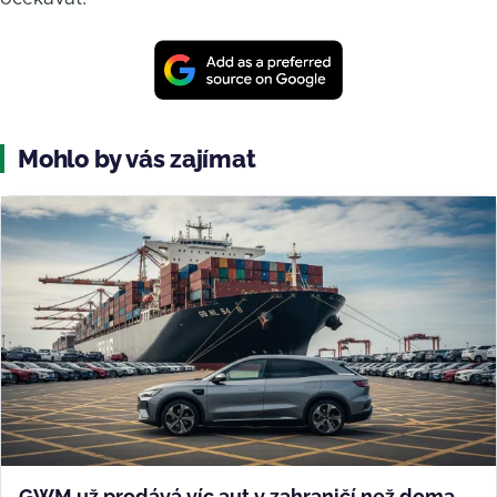
Mohlo by vás zajímat
GWM už prodává víc aut v zahraničí než doma.