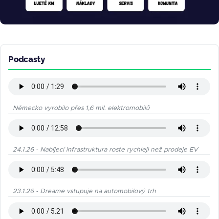
Podcasty
Německo vyrobilo přes 1,6 mil. elektromobilů
24.1.26 - Nabíjecí infrastruktura roste rychleji než prodeje EV
23.1.26 - Dreame vstupuje na automobilový trh