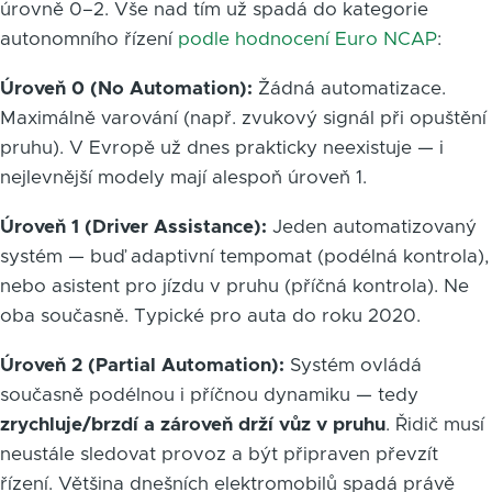
úrovně 0–2. Vše nad tím už spadá do kategorie
autonomního řízení
podle hodnocení Euro NCAP
:
Úroveň 0 (No Automation):
Žádná automatizace.
Maximálně varování (např. zvukový signál při opuštění
pruhu). V Evropě už dnes prakticky neexistuje — i
nejlevnější modely mají alespoň úroveň 1.
Úroveň 1 (Driver Assistance):
Jeden automatizovaný
systém — buď adaptivní tempomat (podélná kontrola),
nebo asistent pro jízdu v pruhu (příčná kontrola). Ne
oba současně. Typické pro auta do roku 2020.
Úroveň 2 (Partial Automation):
Systém ovládá
současně podélnou i příčnou dynamiku — tedy
zrychluje/brzdí a zároveň drží vůz v pruhu
. Řidič musí
neustále sledovat provoz a být připraven převzít
řízení. Většina dnešních elektromobilů spadá právě