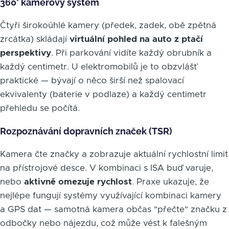
360° kamerový systém
Čtyři širokoúhlé kamery (předek, zadek, obě zpětná
zrcátka) skládají
virtuální pohled na auto z ptačí
perspektivy
. Při parkování vidíte každý obrubník a
každý centimetr. U elektromobilů je to obzvlášť
praktické — bývají o něco širší než spalovací
ekvivalenty (baterie v podlaze) a každý centimetr
přehledu se počítá.
Rozpoznávání dopravních značek (TSR)
Kamera čte značky a zobrazuje aktuální rychlostní limit
na přístrojové desce. V kombinaci s ISA buď varuje,
nebo
aktivně omezuje rychlost
. Praxe ukazuje, že
nejlépe fungují systémy využívající kombinaci kamery
a GPS dat — samotná kamera občas "přečte" značku z
odbočky nebo nájezdu, což může vést k falešným