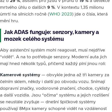
až o
29 %
, asistent pro jízdu v pruhu o
19 %
a detekce
mrtvého úhlu o dalších
9 %
. V kontextu 1,35 milionu
úmrtí na silnicích ročně (
WHO 2023
) jde o čísla, která
mění hru.
Jak ADAS funguje: senzory, kamery a
mozek celého systému
Aby asistenční systém mohl reagovat, musí nejdříve
"vidět". A na to potřebuje senzory. Moderní auta jich
mají hned několik typů, přičemž každý plní jinou roli:
Kamerové systémy
— obvykle jedna až tři kamery za
čelním sklem, někdy i další po obvodu vozu. Snímají
dopravní značky, vodorovné značení, chodce, cyklisty
a další vozidla. Jsou "očima" systému a jejich rozlišení
se neustále zvyšuje — dnešní špičkové systémy
používají 8Mpx kamery schopné vidět na vzdálenost