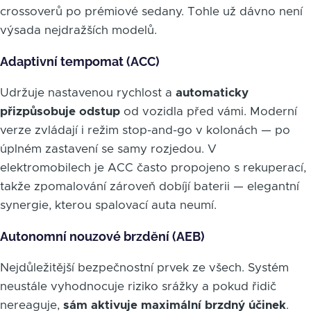
crossoverů po prémiové sedany. Tohle už dávno není
výsada nejdražších modelů.
Adaptivní tempomat (ACC)
Udržuje nastavenou rychlost a
automaticky
přizpůsobuje odstup
od vozidla před vámi. Moderní
verze zvládají i režim stop-and-go v kolonách — po
úplném zastavení se samy rozjedou. V
elektromobilech je ACC často propojeno s rekuperací,
takže zpomalování zároveň dobíjí baterii — elegantní
synergie, kterou spalovací auta neumí.
Autonomní nouzové brzdění (AEB)
Nejdůležitější bezpečnostní prvek ze všech. Systém
neustále vyhodnocuje riziko srážky a pokud řidič
nereaguje,
sám aktivuje maximální brzdný účinek
.