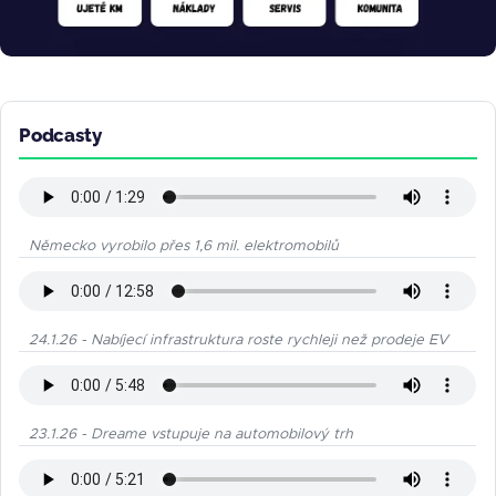
Podcasty
Německo vyrobilo přes 1,6 mil. elektromobilů
24.1.26 - Nabíjecí infrastruktura roste rychleji než prodeje EV
23.1.26 - Dreame vstupuje na automobilový trh