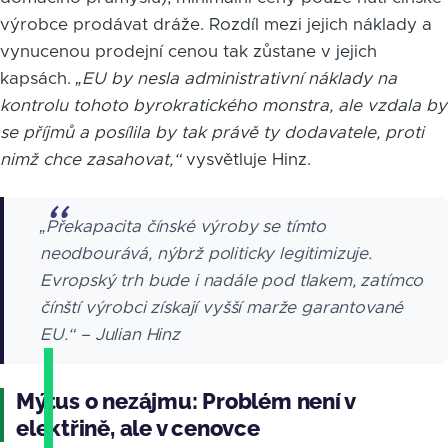
výrobce prodávat dráže. Rozdíl mezi jejich náklady a
vynucenou prodejní cenou tak zůstane v jejich
kapsách.
„EU by nesla administrativní náklady na
kontrolu tohoto byrokratického monstra, ale vzdala by
se příjmů a posílila by tak právě ty dodavatele, proti
nimž chce zasahovat,“
vysvětluje Hinz.
„Překapacita čínské výroby se tímto
neodbourává, nýbrž politicky legitimizuje.
Evropský trh bude i nadále pod tlakem, zatímco
čínští výrobci získají vyšší marže garantované
EU.“ – Julian Hinz
Mýtus o nezájmu: Problém není v
elektřině, ale v cenovce