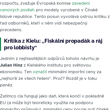
rozpočtu, zvažuje Evropská komise
zavedení
cenových podlah
pro modely vyrobené v Čínské
lidové republice. Tento posun vyvolává ostrou kritiku z
řad odborníků, kteří v něm vidí nebezpečný
precedens.
Kritika z Kielu: „Fiskální propadák a ráj
pro lobbisty“
Jedním z nejhlasitějších odpůrců tohoto návrhu je
Julian Hinz
z Kielského institutu pro světovou
ekonomiku. Ten
označil
minimální importní ceny za
„nejhorší ze všech řešení“. Proč? Rozdíl je v toku
peněz.
Zatímco cla fungují jako daň, která končí v pokladně
EU (a může být teoreticky využita na podporu
domácího průmyslu), minimální ceny pouze nutí čínské