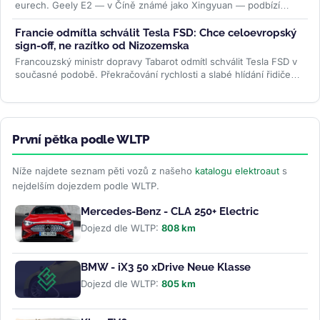
eurech. Geely E2 — v Číně známé jako Xingyuan — podbízí
BYD...
>>
Francie odmítla schválit Tesla FSD: Chce celoevropský
sign-off, ne razítko od Nizozemska
Francouzský ministr dopravy Tabarot odmítl schválit Tesla FSD v
současné podobě. Překračování rychlosti a slabé hlídání řidiče
ve...
>>
První pětka podle WLTP
Níže najdete seznam pěti vozů z našeho
katalogu elektroaut
s
nejdelším dojezdem podle WLTP.
Mercedes-Benz - CLA 250+ Electric
Dojezd dle WLTP:
808 km
BMW - iX3 50 xDrive Neue Klasse
Dojezd dle WLTP:
805 km