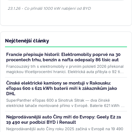
23.1.26 - Co přináší 1000 kW nabíjení od BYD
Nejčtenější články
Francie přepisuje historii: Elektromobily poprvé na 30
procentech trhu, benzin a nafta odepsaly 86 tisíc aut
Francouzský trh s elektromobily v prvním pololetí 2026 překonal
magickou třicetiprocentní hranici. Elektrická auta přibyla o 92 tisíc
kusů...
>>
Čínské elektrické kamiony se montují v Rakousku:
eTopas 600 s 621 kWh baterií míří k zákazníkům jako
DHL
SuperPanther eTopas 600 a Sinotruk Sitrak — dva čínské
elektrické tahače montované přímo v Evropě. Baterie 621 kWh od
CATL, reálný...
>>
Nejprodávanější auto Číny míří do Evropy: Geely E2 za
19 490 eur podbízí BYD i Renault
Nejprodávanější auto Číny roku 2025 začíná v Evropě na 19 490