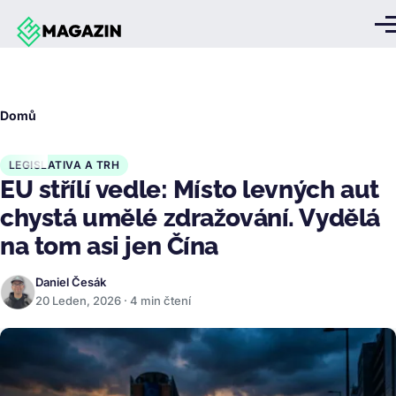
Přejít k hlavnímu obsahu
Me
Drobečková
Domů
navigace
LEGISLATIVA A TRH
EU střílí vedle: Místo levných aut
chystá umělé zdražování. Vydělá
na tom asi jen Čína
Daniel Česák
20 Leden, 2026 · 4 min čtení