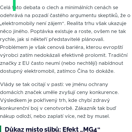
Celá tato debata o clech a minimálních cenách se
odehrává na pozadí častého argumentu skeptiků, že o
„elektromobily není zájem“. Realita trhu však ukazuje
něco jiného. Poptávka existuje a roste, ovšem ne tak
rychle, jak si někteří představitelé plánovali.
Problémem je však cenová bariéra, kterou evropští
výrobci zatím nedokázali efektivně prolomit. Tradiční
značky z EU často neumí (nebo nechtějí) nabídnout
dostupný elektromobil, zatímco Čína to dokáže.
Vlády se tak ocitají v pasti: ve jménu ochrany
domácích značek uměle zvyšují ceny konkurence.
Výsledkem je pokřivený trh, kde chybí zdravý
konkurenční boj v cenotvorbě. Zákazník tak buď
nákup odloží, nebo zaplatí více, než by musel.
Důkaz místo slibů: Efekt „MG4“