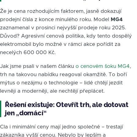
Že je cena rozhodujícím faktorem, jasně dokazují
prodejní čísla z konce minulého roku. Model
MG4
zaznamenal v prosinci nejvyšší prodeje roku 2025.
Důvod? Agresivní cenová politika, kdy tento dospělý
elektromobil bylo možné v rámci akce pořídit za
necelých 600 000 Kč.
Jak jsme psali v našem článku
o cenovém šoku MG4
,
trh na takovou nabídku reagoval okamžitě. To boří
mýtus o nezájmu o technologie – lidé chtějí jezdit
levněji a moderněji, ale nechtějí přeplácet.
Řešení existuje: Otevřít trh, ale dotovat
jen „domácí“
Cla i minimální ceny mají jedno společné – trestají
zákazníka vyšší cenou. Nebylo by lepším a