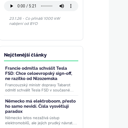
23.1.26 - Co přináší 1000 kW
nabíjení od BYD
Nejčtenější články
Francie odmítla schválit Tesla
FSD: Chce celoevropský sign-off,
ne razítko od Nizozemska
Francouzský ministr dopravy Tabarot
odmítl schválit Tesla FSD v současné
podobě. Překračování rychlosti a slabé
hlídání řidiče ve...
>>
Německo má elektroboom, přesto
ho samo nevidí. Čísla vysvětlují
paradox
Německo letos nezažívá ústup
elektromobilů, ale jejich prudký návrat.