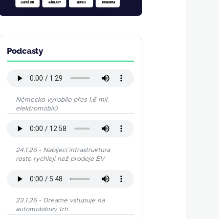
Podcasty
Německo vyrobilo přes 1,6 mil.
elektromobilů
24.1.26 - Nabíjecí infrastruktura
roste rychleji než prodeje EV
23.1.26 - Dreame vstupuje na
automobilový trh