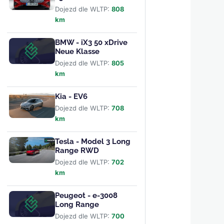
Dojezd dle WLTP:
808
km
BMW - iX3 50 xDrive
Neue Klasse
Dojezd dle WLTP:
805
km
Kia - EV6
Dojezd dle WLTP:
708
km
Tesla - Model 3 Long
Range RWD
Dojezd dle WLTP:
702
km
Peugeot - e-3008
Long Range
Dojezd dle WLTP:
700