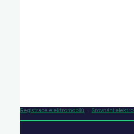
Registrace elektromobilů
·
Srovnání elektr