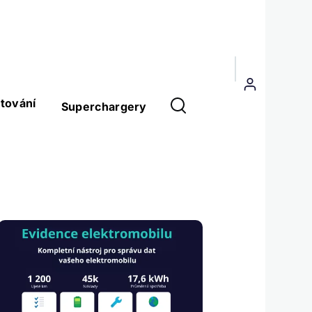
Menu
uživatelského
tování
Superchargery
účtu
Obrázek