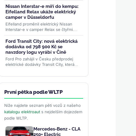
Aktuální čísla ukazují, proč se rekordní
růst prodejů...
>>
Nissan Interstar-e míří do kempu:
Eifelland Relax ukáže elektrický
camper v Düsseldorfu
Eifelland proměnil elektrický Nissan
Interstar-e v camper Relax se čtyřmi
místy k jízdě, pevným lůžkem pro dva a
topením napájeným z...
>>
Ford Transit City: nová elektrická
dodávka od 798 900 Kč se
navzdory logu vyrábí v Číně
Ford Pro zahájil v Česku předprodej
elektrické dodávky Transit City, která
startuje na 798 900 Kč bez DPH a v
městském provozu ujede až 381...
>>
První pětka podle WLTP
Níže najdete seznam pěti vozů z našeho
katalogu elektroaut
s nejdelším dojezdem
podle WLTP.
Mercedes-Benz - CLA
250+ Electric