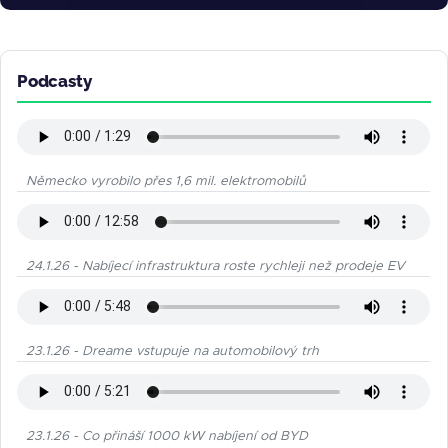
Podcasty
Německo vyrobilo přes 1,6 mil. elektromobilů
24.1.26 - Nabíjecí infrastruktura roste rychleji než prodeje EV
23.1.26 - Dreame vstupuje na automobilový trh
23.1.26 - Co přináší 1000 kW nabíjení od BYD