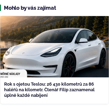
Mohlo by vás zajímat
Rok s ojetou Teslou: 26 430 kilometrů za 86
haléřů na kilometr. Čtenář Filip zaznamenal
úplně každé nabíjení