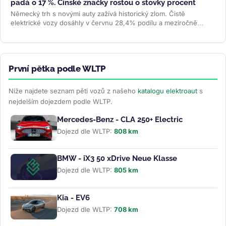
padá o 17 %. Čínské značky rostou o stovky procent
Německý trh s novými auty zažívá historický zlom. Čistě
elektrické vozy dosáhly v červnu 28,4% podílu a meziročně
vyskočily o 78 %....
>>
První pětka podle WLTP
Níže najdete seznam pěti vozů z našeho
katalogu elektroaut
s
nejdelším dojezdem podle WLTP.
Mercedes-Benz - CLA 250+ Electric
Dojezd dle WLTP:
808 km
BMW - iX3 50 xDrive Neue Klasse
Dojezd dle WLTP:
805 km
Kia - EV6
Dojezd dle WLTP:
708 km