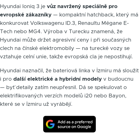
Hyundai Ioniq 3 je
vůz navržený speciálně pro
evropské zákazníky
— kompaktní hatchback, který má
konkurovat Volkswagenu ID.3, Renaultu Mégane E-
Tech nebo MG4. Výroba v Turecku znamená, že
Hyundai může držet agresivní ceny i při současných
clech na čínské elektromobily — na turecké vozy se
vztahuje celní unie, takže evropská cla je nepostihují.
Hyundai naznačil, že bateriová linka v İzmiru má sloužit
i pro
další elektrické a hybridní modely
v budoucnu
— byť detaily zatím neupřesnil. Dá se spekulovat o
elektrifikovaných verzích modelů i20 nebo Bayon,
které se v İzmiru už vyrábějí.