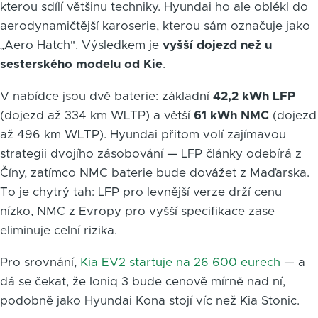
kterou sdílí většinu techniky. Hyundai ho ale oblékl do
aerodynamičtější karoserie, kterou sám označuje jako
„Aero Hatch". Výsledkem je
vyšší dojezd než u
sesterského modelu od Kie
.
V nabídce jsou dvě baterie: základní
42,2 kWh LFP
(dojezd až 334 km WLTP) a větší
61 kWh NMC
(dojezd
až 496 km WLTP). Hyundai přitom volí zajímavou
strategii dvojího zásobování — LFP články odebírá z
Číny, zatímco NMC baterie bude dovážet z Maďarska.
To je chytrý tah: LFP pro levnější verze drží cenu
nízko, NMC z Evropy pro vyšší specifikace zase
eliminuje celní rizika.
Pro srovnání,
Kia EV2 startuje na 26 600 eurech
— a
dá se čekat, že Ioniq 3 bude cenově mírně nad ní,
podobně jako Hyundai Kona stojí víc než Kia Stonic.