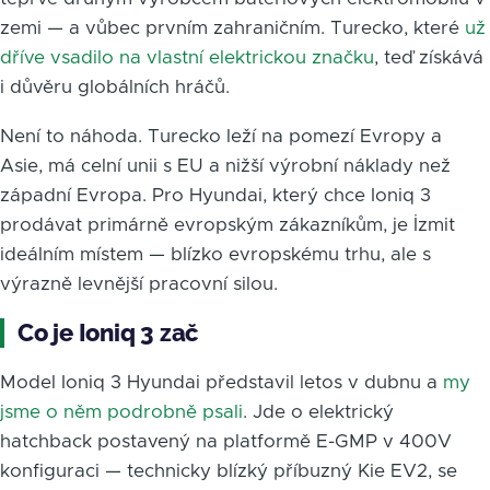
zemi — a vůbec prvním zahraničním. Turecko, které
už
dříve vsadilo na vlastní elektrickou značku
, teď získává
i důvěru globálních hráčů.
Není to náhoda. Turecko leží na pomezí Evropy a
Asie, má celní unii s EU a nižší výrobní náklady než
západní Evropa. Pro Hyundai, který chce Ioniq 3
prodávat primárně evropským zákazníkům, je İzmit
ideálním místem — blízko evropskému trhu, ale s
výrazně levnější pracovní silou.
Co je Ioniq 3 zač
Model Ioniq 3 Hyundai představil letos v dubnu a
my
jsme o něm podrobně psali
. Jde o elektrický
hatchback postavený na platformě E-GMP v 400V
konfiguraci — technicky blízký příbuzný Kie EV2, se