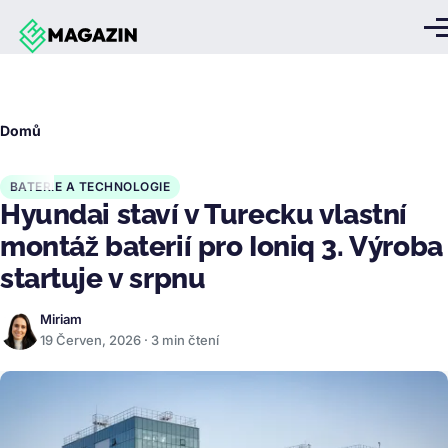
Přejít k hlavnímu obsahu
Me
Drobečková
Domů
navigace
BATERIE A TECHNOLOGIE
Hyundai staví v Turecku vlastní
montáž baterií pro Ioniq 3. Výroba
startuje v srpnu
Miriam
19 Červen, 2026 · 3 min čtení