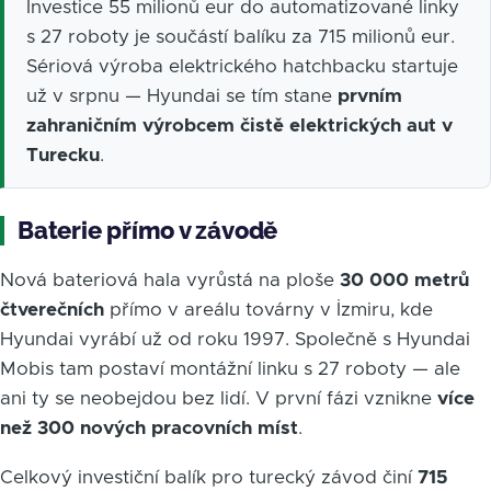
Investice 55 milionů eur do automatizované linky
s 27 roboty je součástí balíku za 715 milionů eur.
Sériová výroba elektrického hatchbacku startuje
už v srpnu — Hyundai se tím stane
prvním
zahraničním výrobcem čistě elektrických aut v
Turecku
.
Baterie přímo v závodě
Nová bateriová hala vyrůstá na ploše
30 000 metrů
čtverečních
přímo v areálu továrny v İzmiru, kde
Hyundai vyrábí už od roku 1997. Společně s Hyundai
Mobis tam postaví montážní linku s 27 roboty — ale
ani ty se neobejdou bez lidí. V první fázi vznikne
více
než 300 nových pracovních míst
.
Celkový investiční balík pro turecký závod činí
715