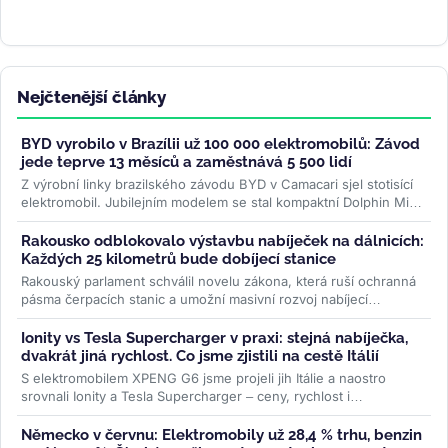
Nejčtenější články
BYD vyrobilo v Brazílii už 100 000 elektromobilů: Závod
jede teprve 13 měsíců a zaměstnává 5 500 lidí
Z výrobní linky brazilského závodu BYD v Camacari sjel stotisící
elektromobil. Jubilejním modelem se stal kompaktní Dolphin Mini
a...
>>
Rakousko odblokovalo výstavbu nabíječek na dálnicích:
Každých 25 kilometrů bude dobíjecí stanice
Rakouský parlament schválil novelu zákona, která ruší ochranná
pásma čerpacích stanic a umožní masivní rozvoj nabíjecí
infrastruktury....
>>
Ionity vs Tesla Supercharger v praxi: stejná nabíječka,
dvakrát jiná rychlost. Co jsme zjistili na cestě Itálií
S elektromobilem XPENG G6 jsme projeli jih Itálie a naostro
srovnali Ionity a Tesla Supercharger – ceny, rychlost i
spolehlivost. Na stejné...
>>
Německo v červnu: Elektromobily už 28,4 % trhu, benzin