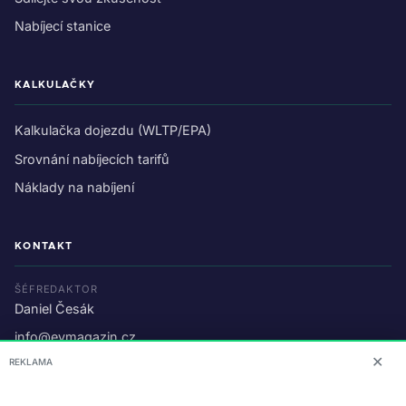
Nabíjecí stanice
KALKULAČKY
Kalkulačka dojezdu (WLTP/EPA)
Srovnání nabíjecích tarifů
Náklady na nabíjení
KONTAKT
ŠÉFREDAKTOR
Daniel Česák
info@evmagazin.cz
✕
REKLAMA
O nás
Reklama