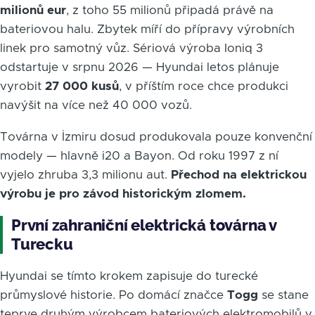
milionů eur
, z toho 55 milionů připadá právě na
bateriovou halu. Zbytek míří do přípravy výrobních
linek pro samotný vůz. Sériová výroba Ioniq 3
odstartuje v srpnu 2026 — Hyundai letos plánuje
vyrobit
27 000 kusů
, v příštím roce chce produkci
navýšit na více než 40 000 vozů.
Továrna v İzmiru dosud produkovala pouze konvenční
modely — hlavně i20 a Bayon. Od roku 1997 z ní
vyjelo zhruba 3,3 milionu aut.
Přechod na elektrickou
výrobu je pro závod historickým zlomem.
První zahraniční elektrická továrna v
Turecku
Hyundai se tímto krokem zapisuje do turecké
průmyslové historie. Po domácí značce
Togg
se stane
teprve druhým výrobcem bateriových elektromobilů v