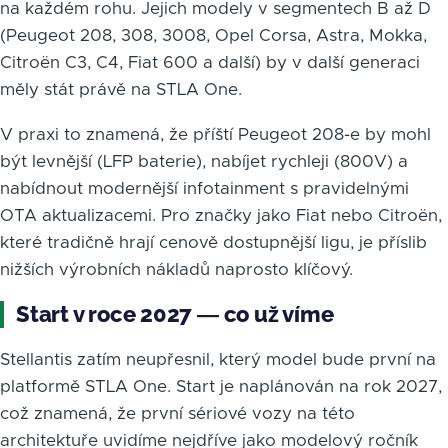
na každém rohu. Jejich modely v segmentech B až D
(Peugeot 208, 308, 3008, Opel Corsa, Astra, Mokka,
Citroën C3, C4, Fiat 600 a další) by v další generaci
měly stát právě na STLA One.
V praxi to znamená, že příští Peugeot 208-e by mohl
být levnější (LFP baterie), nabíjet rychleji (800V) a
nabídnout modernější infotainment s pravidelnými
OTA aktualizacemi. Pro značky jako Fiat nebo Citroën,
které tradičně hrají cenově dostupnější ligu, je příslib
nižších výrobních nákladů naprosto klíčový.
Start v roce 2027 — co už víme
Stellantis zatím neupřesnil, který model bude první na
platformě STLA One. Start je naplánován na rok 2027,
což znamená, že první sériové vozy na této
architektuře uvidíme nejdříve jako modelový ročník