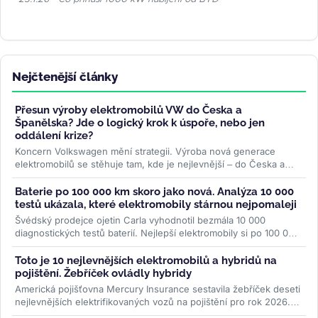
Nejčtenější články
Přesun výroby elektromobilů VW do Česka a
Španělska? Jde o logický krok k úspoře, nebo jen
oddálení krize?
Koncern Volkswagen mění strategii. Výroba nová generace
elektromobilů se stěhuje tam, kde je nejlevnější – do Česka a
Španělska....
>>
Baterie po 100 000 km skoro jako nová. Analýza 10 000
testů ukázala, které elektromobily stárnou nejpomaleji
Švédský prodejce ojetin Carla vyhodnotil bezmála 10 000
diagnostických testů baterií. Nejlepší elektromobily si po 100 000
km drží přes...
>>
Toto je 10 nejlevnějších elektromobilů a hybridů na
pojištění. Žebříček ovládly hybridy
Americká pojišťovna Mercury Insurance sestavila žebříček deseti
nejlevnějších elektrifikovaných vozů na pojištění pro rok 2026.
Osm z...
>>