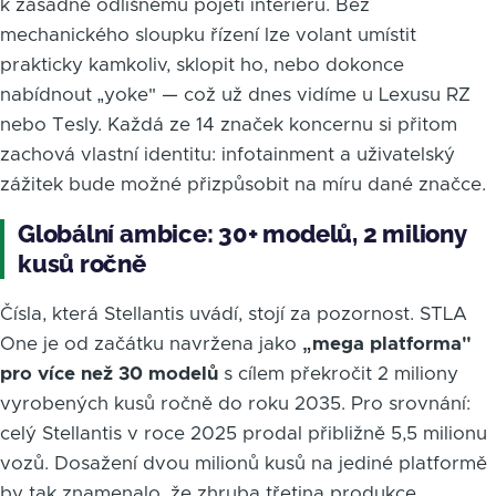
k zásadně odlišnému pojetí interiéru. Bez
mechanického sloupku řízení lze volant umístit
prakticky kamkoliv, sklopit ho, nebo dokonce
nabídnout „yoke" — což už dnes vidíme u Lexusu RZ
nebo Tesly. Každá ze 14 značek koncernu si přitom
zachová vlastní identitu: infotainment a uživatelský
zážitek bude možné přizpůsobit na míru dané značce.
Globální ambice: 30+ modelů, 2 miliony
kusů ročně
Čísla, která Stellantis uvádí, stojí za pozornost. STLA
One je od začátku navržena jako
„mega platforma"
pro více než 30 modelů
s cílem překročit 2 miliony
vyrobených kusů ročně do roku 2035. Pro srovnání:
celý Stellantis v roce 2025 prodal přibližně 5,5 milionu
vozů. Dosažení dvou milionů kusů na jediné platformě
by tak znamenalo, že zhruba třetina produkce