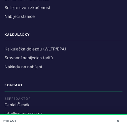
Sdílejte svou zkušenost
Nabíjecí stanice
KALKULAČKY
Kalkulačka dojezdu (WLTP/EPA)
Srovnání nabíjecích tarifů
Náklady na nabíjení
KONTAKT
ŠÉFREDAKTOR
Daniel Česák
info@evmagazin.cz
✕
REKLAMA
O nás