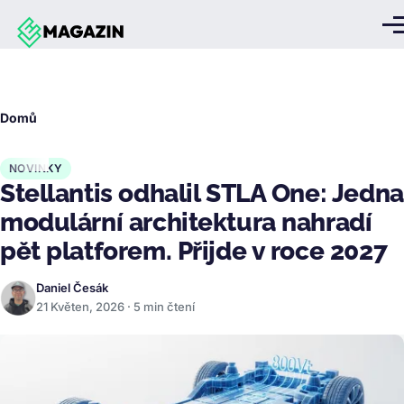
Přejít k hlavnímu obsahu
Me
Drobečková
Domů
navigace
NOVINKY
Stellantis odhalil STLA One: Jedna
modulární architektura nahradí
pět platforem. Přijde v roce 2027
Daniel Česák
21 Květen, 2026 · 5 min čtení