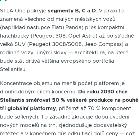
STLA One pokryje
segmenty B, C a D
. V praxi to
znamená všechno od malých městských vozů
(například nástupce Fiatu Panda) přes kompaktní
hatchbacky (Peugeot 308, Opel Astra) až po středně
velká SUV (Peugeot 3008/5008, Jeep Compass) a
rodinné vozy. Jinými slovy — architektura, na které
bude stát drtivá většina evropského portfolia
Stellantisu.
Koncentrace objemu na menší počet platforem je
dlouhodobým cílem koncernu.
Do roku 2030 chce
Stellantis směřovat 50 % veškeré produkce na pouhé
tři globální platformy
, přičemž až 70 % komponent
bude sdílených. To zásadně zkracuje dobu uvedení
nových modelů na trh, zjednodušuje dodavatelský
řetězec a v konečném důsledku tlačí dolů ceny — což