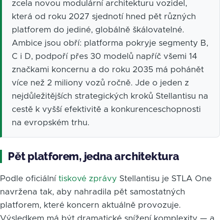
zcela novou modulární architekturu vozidel,
která od roku 2027 sjednotí hned pět různých
platforem do jediné, globálně škálovatelné.
Ambice jsou obří: platforma pokryje segmenty B,
C i D, podpoří přes 30 modelů napříč všemi 14
značkami koncernu a do roku 2035 má pohánět
více než 2 miliony vozů ročně. Jde o jeden z
nejdůležitějších strategických kroků Stellantisu na
cestě k vyšší efektivitě a konkurenceschopnosti
na evropském trhu.
Pět platforem, jedna architektura
Podle oficiální
tiskové zprávy
Stellantisu je STLA One
navržena tak, aby nahradila pět samostatných
platforem, které koncern aktuálně provozuje.
Výsledkem má být dramatické snížení komplexity — a