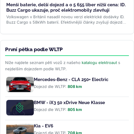
Menší baterie, delší dojezd a o 5 655 liber nižší cena: ID.
Buzz Cargo ukazuje, proč elektromobily zlevňují
Volkswagen v Británii nasadil novou verzi elektrické dodávky ID.
Buzz Cargo s 58kWh baterií. Efektivnější články zvyšují dojezd
na 351 km...
>>
První pětka podle WLTP
Níže najdete seznam pěti vozů z našeho
katalogu elektroaut
s
nejdelším dojezdem podle WLTP.
Mercedes-Benz - CLA 250+ Electric
Dojezd dle WLTP:
808 km
BMW - iX3 50 xDrive Neue Klasse
Dojezd dle WLTP:
805 km
Kia - EV6
Dojezd dle WLTP:
708 km