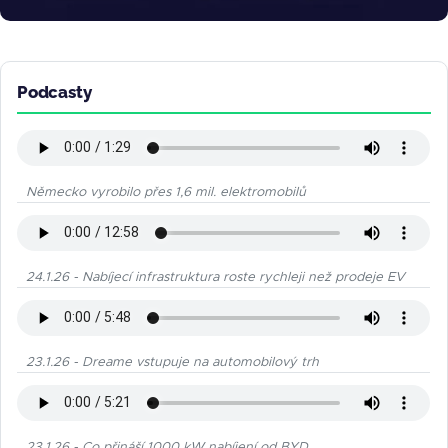
Podcasty
Německo vyrobilo přes 1,6 mil. elektromobilů
24.1.26 - Nabíjecí infrastruktura roste rychleji než prodeje EV
23.1.26 - Dreame vstupuje na automobilový trh
23.1.26 - Co přináší 1000 kW nabíjení od BYD