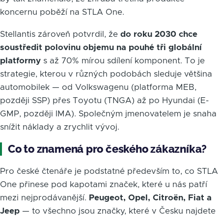
koncernu poběží na STLA One.
Stellantis zároveň potvrdil, že
do roku 2030 chce
soustředit polovinu objemu na pouhé tři globální
platformy
s až 70% mírou sdílení komponent. To je
strategie, kterou v různých podobách sleduje většina
automobilek — od Volkswagenu (platforma MEB,
později SSP) přes Toyotu (TNGA) až po Hyundai (E-
GMP, později IMA). Společným jmenovatelem je snaha
snížit náklady a zrychlit vývoj.
Co to znamená pro českého zákazníka?
Pro české čtenáře je podstatné především to, co STLA
One přinese pod kapotami značek, které u nás patří
mezi nejprodávanější.
Peugeot, Opel, Citroën, Fiat a
Jeep
— to všechno jsou značky, které v Česku najdete