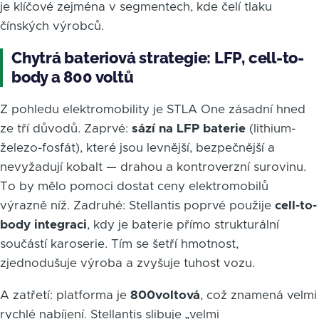
je klíčové zejména v segmentech, kde čelí tlaku
čínských výrobců.
Chytrá bateriová strategie: LFP, cell-to-
body a 800 voltů
Z pohledu elektromobility je STLA One zásadní hned
ze tří důvodů. Zaprvé:
sází na LFP baterie
(lithium-
železo-fosfát), které jsou levnější, bezpečnější a
nevyžadují kobalt — drahou a kontroverzní surovinu.
To by mělo pomoci dostat ceny elektromobilů
výrazně níž. Zadruhé: Stellantis poprvé použije
cell-to-
body integraci
, kdy je baterie přímo strukturální
součástí karoserie. Tím se šetří hmotnost,
zjednodušuje výroba a zvyšuje tuhost vozu.
A zatřetí: platforma je
800voltová
, což znamená velmi
rychlé nabíjení. Stellantis slibuje „velmi