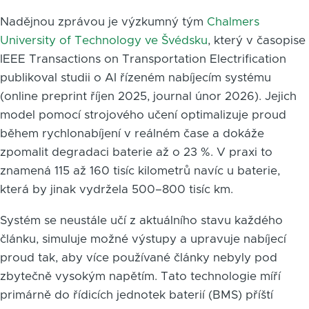
Nadějnou zprávou je výzkumný tým
Chalmers
University of Technology ve Švédsku
, který v časopise
IEEE Transactions on Transportation Electrification
publikoval studii o AI řízeném nabíjecím systému
(online preprint říjen 2025, journal únor 2026). Jejich
model pomocí strojového učení optimalizuje proud
během rychlonabíjení v reálném čase a dokáže
zpomalit degradaci baterie až o 23 %. V praxi to
znamená 115 až 160 tisíc kilometrů navíc u baterie,
která by jinak vydržela 500–800 tisíc km.
Systém se neustále učí z aktuálního stavu každého
článku, simuluje možné výstupy a upravuje nabíjecí
proud tak, aby více používané články nebyly pod
zbytečně vysokým napětím. Tato technologie míří
primárně do řídicích jednotek baterií (BMS) příští