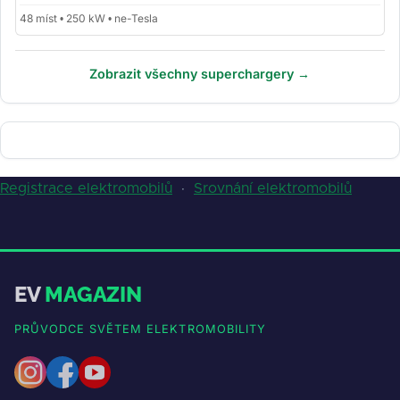
48 míst • 250 kW • ne-Tesla
Zobrazit všechny superchargery →
Registrace elektromobilů
·
Srovnání elektromobilů
EV
MAGAZIN
PRŮVODCE SVĚTEM ELEKTROMOBILITY