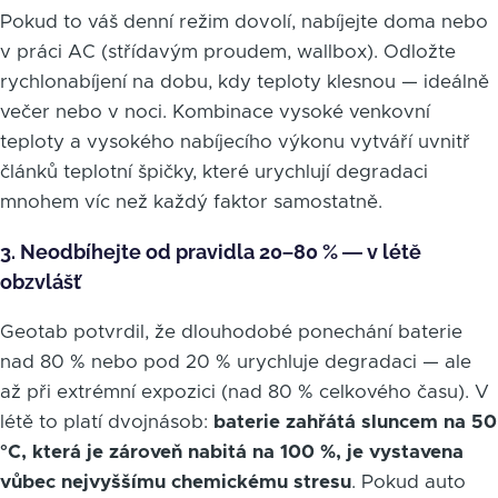
Pokud to váš denní režim dovolí, nabíjejte doma nebo
v práci AC (střídavým proudem, wallbox). Odložte
rychlonabíjení na dobu, kdy teploty klesnou — ideálně
večer nebo v noci. Kombinace vysoké venkovní
teploty a vysokého nabíjecího výkonu vytváří uvnitř
článků teplotní špičky, které urychlují degradaci
mnohem víc než každý faktor samostatně.
3. Neodbíhejte od pravidla 20–80 % — v létě
obzvlášť
Geotab potvrdil, že dlouhodobé ponechání baterie
nad 80 % nebo pod 20 % urychluje degradaci — ale
až při extrémní expozici (nad 80 % celkového času). V
létě to platí dvojnásob:
baterie zahřátá sluncem na 50
°C, která je zároveň nabitá na 100 %, je vystavena
vůbec nejvyššímu chemickému stresu
. Pokud auto