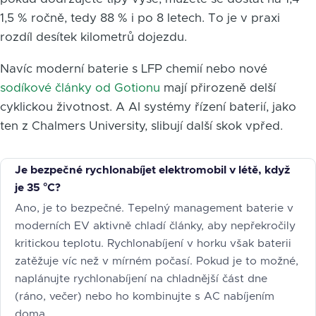
1,5 % ročně, tedy 88 % i po 8 letech. To je v praxi
rozdíl desítek kilometrů dojezdu.
Navíc moderní baterie s LFP chemií nebo nové
sodíkové články od Gotionu
mají přirozeně delší
cyklickou životnost. A AI systémy řízení baterií, jako
ten z Chalmers University, slibují další skok vpřed.
Je bezpečné rychlonabíjet elektromobil v létě, když
je 35 °C?
Ano, je to bezpečné. Tepelný management baterie v
moderních EV aktivně chladí články, aby nepřekročily
kritickou teplotu. Rychlonabíjení v horku však baterii
zatěžuje víc než v mírném počasí. Pokud je to možné,
naplánujte rychlonabíjení na chladnější část dne
(ráno, večer) nebo ho kombinujte s AC nabíjením
doma.