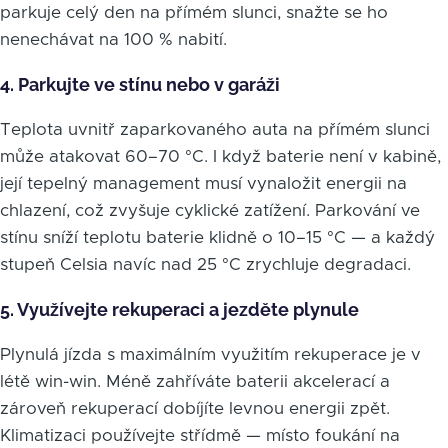
parkuje celý den na přímém slunci, snažte se ho
nenechávat na 100 % nabití.
4. Parkujte ve stínu nebo v garáži
Teplota uvnitř zaparkovaného auta na přímém slunci
může atakovat 60–70 °C. I když baterie není v kabině,
její tepelný management musí vynaložit energii na
chlazení, což zvyšuje cyklické zatížení. Parkování ve
stínu sníží teplotu baterie klidně o 10–15 °C — a každý
stupeň Celsia navíc nad 25 °C zrychluje degradaci.
5. Využívejte rekuperaci a jezděte plynule
Plynulá jízda s maximálním využitím rekuperace je v
létě win-win. Méně zahříváte baterii akcelerací a
zároveň rekuperací dobíjíte levnou energii zpět.
Klimatizaci používejte střídmě — místo foukání na