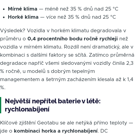
Mírné klima
— méně než 35 % dnů nad 25 °C
Horké klima
— více než 35 % dnů nad 25 °C
Výsledek? Vozidla v horkém klimatu degradovala v
průměru o
0,4 procentního bodu ročně rychleji
než
vozidla v mírném klimatu. Rozdíl není dramatický, ale v
kombinaci s dalšími faktory se sčítá. Zatímco průměrná
degradace napříč všemi sledovanými vozidly činila 2,3
% ročně, u modelů s dobrým tepelným
managementem a šetrným zacházením klesala až k 1,4
%.
Největší nepřítel baterie v létě:
rychlonabíjení
Klíčové zjištění Geotabu se ale netýká přímo teploty —
jde o
kombinaci horka a rychlonabíjení
. DC