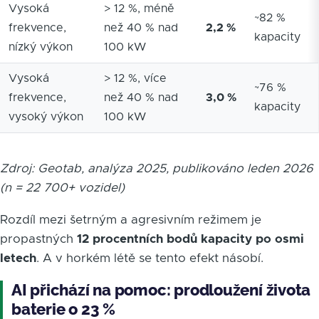
Vysoká
> 12 %, méně
~82 %
frekvence,
než 40 % nad
2,2 %
kapacity
nízký výkon
100 kW
Vysoká
> 12 %, více
~76 %
frekvence,
než 40 % nad
3,0 %
kapacity
vysoký výkon
100 kW
Zdroj: Geotab, analýza 2025, publikováno leden 2026
(n = 22 700+ vozidel)
Rozdíl mezi šetrným a agresivním režimem je
propastných
12 procentních bodů kapacity po osmi
letech
. A v horkém létě se tento efekt násobí.
AI přichází na pomoc: prodloužení života
baterie o 23 %