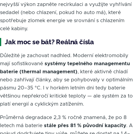
nejvyšší výkon zapněte recirkulaci a využijte vyhřívání
sedadel (nebo chlazení, pokud ho auto má), které
spotřebuje zlomek energie ve srovnání s chlazením
celé kabiny.
Jak moc se bát? Reálná čísla
Důležité je zachovat nadhled. Moderní elektromobily
mají sofistikované
systémy tepelného managementu
baterie (thermal management)
, které aktivně chladí
nebo zahřívají články, aby se pohybovaly v optimálním
pásmu 20–35 °C. I v horkém letním dni tedy baterie
většinou nepřekročí kritické teploty — ale systém za to
platí energií a cyklickým zatížením.
Průměrná degradace 2,3 % ročně znamená, že po 8
letech má baterie
stále přes 81 % původní kapacity
. A
pokud dodržujete tipy výše, můžete se dostat na 1,4–