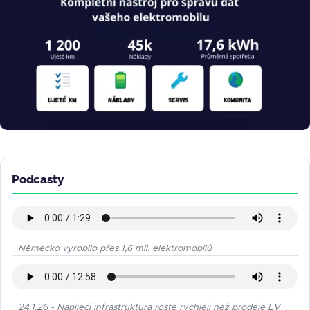
Podcasty
Německo vyrobilo přes 1,6 mil. elektromobilů
24.1.26 - Nabíjecí infrastruktura roste rychleji než prodeje EV