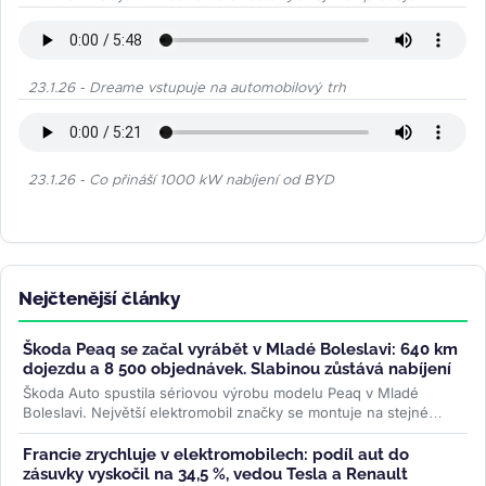
23.1.26 - Dreame vstupuje na automobilový trh
23.1.26 - Co přináší 1000 kW nabíjení od BYD
Nejčtenější články
Škoda Peaq se začal vyrábět v Mladé Boleslavi: 640 km
dojezdu a 8 500 objednávek. Slabinou zůstává nabíjení
Škoda Auto spustila sériovou výrobu modelu Peaq v Mladé
Boleslavi. Největší elektromobil značky se montuje na stejné
lince jako Enyaq a...
>>
Francie zrychluje v elektromobilech: podíl aut do
zásuvky vyskočil na 34,5 %, vedou Tesla a Renault