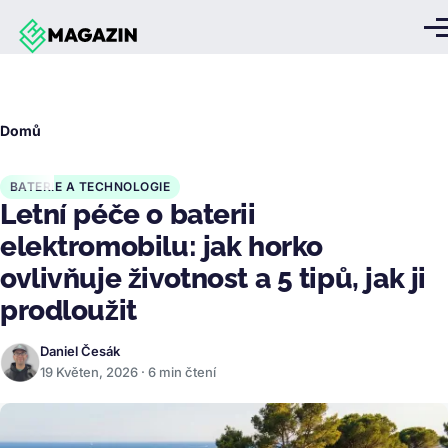
Přejít k hlavnímu obsahu
Me
Drobečková
Domů
navigace
BATERIE A TECHNOLOGIE
Letní péče o baterii
elektromobilu: jak horko
ovlivňuje životnost a 5 tipů, jak ji
prodloužit
Daniel Česák
19 Květen, 2026 · 6 min čtení