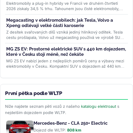
Elektromobily a plug-in hybridy ve Francii ve druhém čtvrtletí
2026 získaly 34,5 % trhu. Tahounem jsou čisté elektromobily,
jejichž registrace...
>>
Megacasting v elektromobilech: jak Tesla, Volvo a
Xpeng odlévají velké části karoserie
Z desítek svařovaných dílů vzniká jediný hliníkový odlitek. Tesla
cestu prošlapala, Volvo už megacasting používá ve výrobě SUV
EX60 a...
>>
MG ZS EV: Prostorné elektrické SUV s 440 km dojezdem,
které v Česku stojí méně, než čekáte
MG ZS EV nabízí jeden z nejlepších poměrů ceny a výbavy mezi
elektromobily v Česku. Kompaktní SUV s dojezdem až 440 km
WLTP a 7letou...
>>
První pětka podle WLTP
Níže najdete seznam pěti vozů z našeho
katalogu elektroaut
s
nejdelším dojezdem podle WLTP.
Mercedes-Benz - CLA 250+ Electric
Dojezd dle WLTP:
808 km