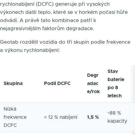
rychlonabíjení (DCFC) generuje při vysokých
výkonech další teplo, které se v horkém počasí hůře
odvádí. A právě tato kombinace patří k
nejagresivnějším faktorům degradace.
Geotab rozdělil vozidla do tří skupin podle frekvence
a výkonu rychlonabíjení:
Stav
Degr
baterie
Skupina
Podíl DCFC
adac
po 8
e/rok
letech
Nízká
~88 %
frekvence
< 12 % nabíjení
1,5 %
kapacity
DCFC