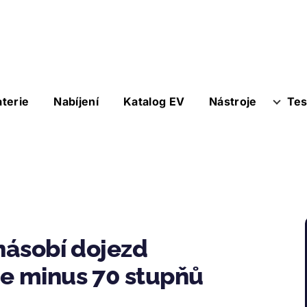
aterie
Nabíjení
Katalog EV
Nástroje
Tes
jnásobí dojezd
ne minus 70 stupňů