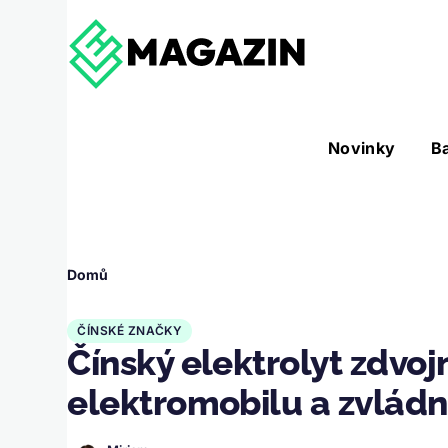
Přejít k hlavnímu obsahu
Hlavní
Novinky
B
Nástroje sub-navigation
navigace
Drobečková
Domů
navigace
ČÍNSKÉ ZNAČKY
Čínský elektrolyt zdvo
elektromobilu a zvlád