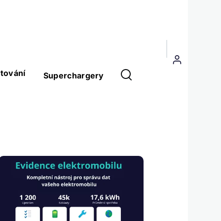
Menu
uživatelského
tování
Superchargery
účtu
Obrázek