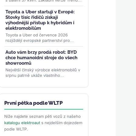
s baterií 37 kWh. Základní verze Trend
startuje v Německu na 24 995 eurech, v
Česku na 619 000 Kč....
>>
Toyota a Uber startují v Evropě:
Stovky tisíc řidičů získají
výhodnější přístup k hybridům i
elektromobilům
Toyota a Uber od července 2026
rozjíždějí evropské partnerství pro
stovky tisíc řidičů. Nabídka zahrnuje
hybridy, elektromobily i ojetiny...
>>
Auto vám brzy prodá robot: BYD
chce humanoidní stroje do všech
showroomů
Největší čínský výrobce elektromobilů v
srpnu patrně ukáže vlastního
humanoidního robota. Má zákazníkům
předvádět vozy, oživovat...
>>
První pětka podle WLTP
Níže najdete seznam pěti vozů z našeho
katalogu elektroaut
s nejdelším dojezdem
podle WLTP.