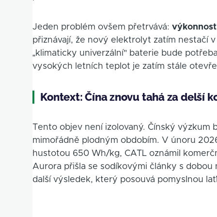
Jeden problém ovšem přetrvává:
výkonnost
přiznávají, že nový elektrolyt zatím nestač
„klimaticky univerzální" baterie bude potřeb
vysokých letních teplot je zatím stále otevř
Kontext: Čína znovu tahá za delší 
Tento objev není izolovaný. Čínský výzkum b
mimořádně plodným obdobím. V únoru 2026 G
hustotou 650 Wh/kg, CATL oznámil komerční
Aurora přišla se sodíkovými články s dobou n
další výsledek, který posouvá pomyslnou lať