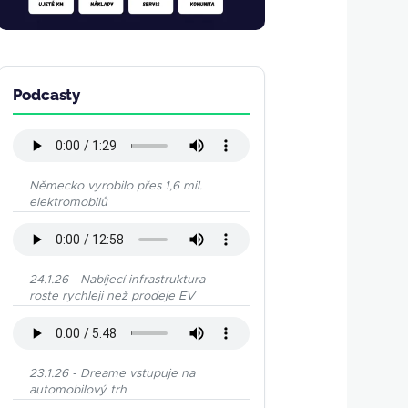
Podcasty
Německo vyrobilo přes 1,6 mil.
elektromobilů
24.1.26 - Nabíjecí infrastruktura
roste rychleji než prodeje EV
23.1.26 - Dreame vstupuje na
automobilový trh