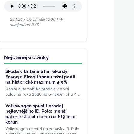
23.1.26 - Co přináší 1000 kW
nabíjení od BYD
Nejčtenější články
Škoda v Británii trhá rekordy:
Enyaq a Elroq táhnou tržní podíl
na historické maximum 4,3 %
Česká automobilka prodala v první
polovině roku 2026 na britském trhu 46
508 vozů — nejvíc v historii. Elektrická
dvojka Enyaq a Elroq...
>>
Volkswagen spustil prodej
nejlevnějšího ID. Polo: menší
baterie stlačila cenu na 619 tisíc
korun
Volkswagen otevřel objednávky ID. Polo