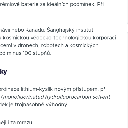
rémiové baterie za ideálních podmínek. Při
návii nebo Kanadu. Šanghajský institut
ou kosmickou vědecko-technologickou korporaci
kacemi v dronech, robotech a kosmických
pod minus 100 stupňů.
cky
ordinace lithium-kyslík novým přístupem, při
 (
monofluorinated hydrofluorocarbon solvent
ledek je trojnásobně výhodný:
ji i za mrazu