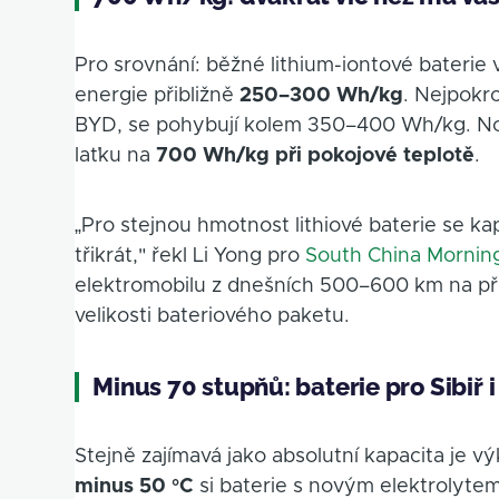
Pro srovnání: běžné lithium-iontové baterie
energie přibližně
250–300 Wh/kg
. Nejpokro
BYD, se pohybují kolem 350–400 Wh/kg. Nov
laťku na
700 Wh/kg při pokojové teplotě
.
„Pro stejnou hmotnost lithiové baterie se ka
třikrát," řekl Li Yong pro
South China Mornin
elektromobilu z dnešních 500–600 km na př
velikosti bateriového paketu.
Minus 70 stupňů: baterie pro Sibiř i
Stejně zajímavá jako absolutní kapacita je v
minus 50 °C
si baterie s novým elektrolyt