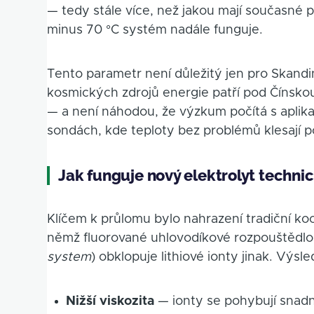
— tedy stále více, než jakou mají současné p
minus 70 °C systém nadále funguje.
Tento parametr není důležitý jen pro Skandi
kosmických zdrojů energie patří pod Čínsk
— a není náhodou, že výzkum počítá s apli
sondách, kde teploty bez problémů klesají 
Jak funguje nový elektrolyt techni
Klíčem k průlomu bylo nahrazení tradiční ko
němž fluorované uhlovodíkové rozpouštědlo
system
) obklopuje lithiové ionty jinak. Výs
Nižší viskozita
— ionty se pohybují snadně