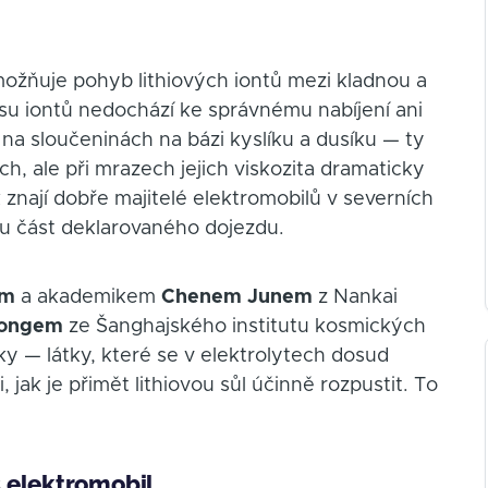
 umožňuje pohyb lithiových iontů mezi kladnou a
su iontů nedochází ke správnému nabíjení ani
y na sloučeninách na bázi kyslíku a dusíku — ty
ách, ale při mrazech jejich viskozita dramaticky
 znají dobře majitelé elektromobilů v severních
ou část deklarovaného dojezdu.
em
a akademikem
Chenem Junem
z Nankai
Yongem
ze Šanghajského institutu kosmických
ky — látky, které se v elektrolytech dosud
 jak je přimět lithiovou sůl účinně rozpustit. To
 elektromobil