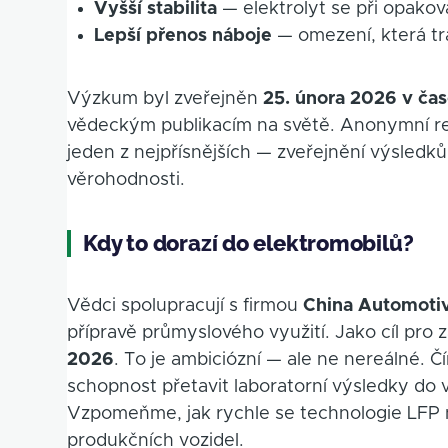
Vyšší stabilita
— elektrolyt se při opako
Lepší přenos náboje
— omezení, která tr
Výzkum byl zveřejněn
25. února 2026 v ča
vědeckým publikacím na světě. Anonymní re
jeden z nejpřísnějších — zveřejnění výsledků
věrohodnosti.
Kdy to dorazí do elektromobilů?
Vědci spolupracují s firmou
China Automotiv
přípravě průmyslového využití. Jako cíl pro
2026
. To je ambiciózní — ale ne nereálné. 
schopnost přetavit laboratorní výsledky do vý
Vzpomeňme, jak rychle se technologie LFP 
produkčních vozidel.