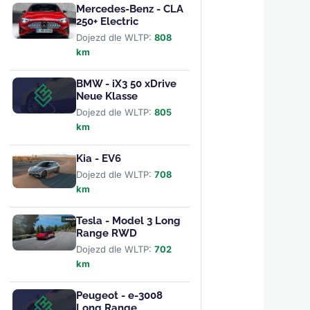
Mercedes-Benz - CLA
250+ Electric
Dojezd dle WLTP:
808
km
BMW - iX3 50 xDrive
Neue Klasse
Dojezd dle WLTP:
805
km
Kia - EV6
Dojezd dle WLTP:
708
km
Tesla - Model 3 Long
Range RWD
Dojezd dle WLTP:
702
km
Peugeot - e-3008
Long Range