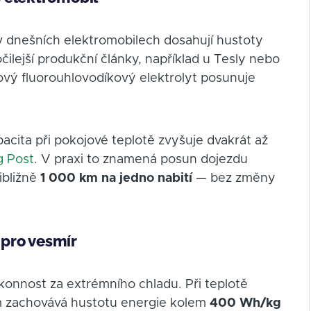
 v dnešních elektromobilech dosahují hustoty
čilejší produkční články, například u Tesly nebo
ý fluorouhlovodíkový elektrolyt posunuje
pacita při pokojové teplotě zvyšuje dvakrát až
g Post
. V praxi to znamená posun dojezdu
ibližně
1 000 km na jedno nabití
— bez změny
 pro vesmír
ýkonnost za extrémního chladu. Při teplotě
em zachovává hustotu energie kolem
400 Wh/kg