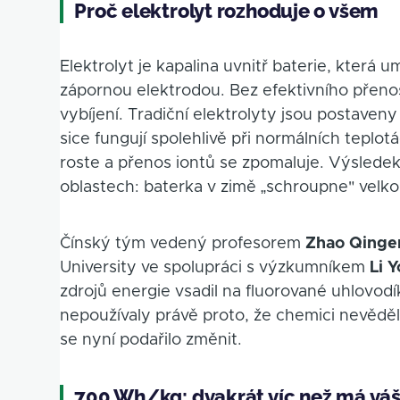
Proč elektrolyt rozhoduje o všem
Elektrolyt je kapalina uvnitř baterie, která
zápornou elektrodou. Bez efektivního přeno
vybíjení. Tradiční elektrolyty jsou postaven
sice fungují spolehlivě při normálních teplot
roste a přenos iontů se zpomaluje. Výsledek
oblastech: baterka v zimě „schroupne" velk
Čínský tým vedený profesorem
Zhao Qing
University ve spolupráci s výzkumníkem
Li 
zdrojů energie vsadil na fluorované uhlovodí
nepoužívaly právě proto, že chemici nevěděli,
se nyní podařilo změnit.
700 Wh/kg: dvakrát víc než má váš