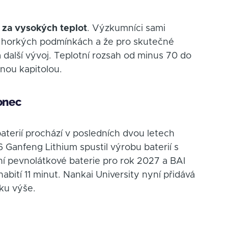
 za vysokých teplot
. Výzkumníci sami
í v horkých podmínkách a že pro skutečné
a další vývoj. Teplotní rozsah od minus 70 do
enou kapitolou.
konec
aterií prochází v posledních dvou letech
anfeng Lithium spustil výrobu baterií s
 pevnolátkové baterie pro rok 2027 a BAI
abití 11 minut. Nankai University nyní přidává
ku výše.