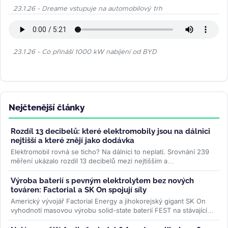
23.1.26 - Dreame vstupuje na automobilový trh
23.1.26 - Co přináší 1000 kW nabíjení od BYD
Nejčtenější články
Rozdíl 13 decibelů: které elektromobily jsou na dálnici
nejtišší a které znějí jako dodávka
Elektromobil rovná se ticho? Na dálnici to neplatí. Srovnání 239
měření ukázalo rozdíl 13 decibelů mezi nejtišším a
nejhlučnějším...
>>
Výroba baterií s pevným elektrolytem bez nových
továren: Factorial a SK On spojují síly
Americký vývojář Factorial Energy a jihokorejský gigant SK On
vyhodnotí masovou výrobu solid-state baterií FEST na stávajících
linkách....
>>