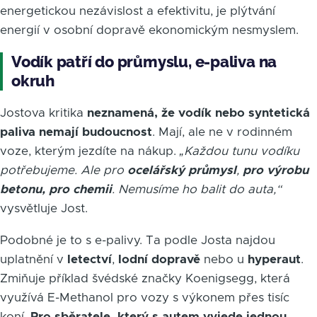
energetickou nezávislost a efektivitu, je plýtvání
energií v osobní dopravě ekonomickým nesmyslem.
Vodík patří do průmyslu, e-paliva na
okruh
Jostova kritika
neznamená, že vodík nebo syntetická
paliva nemají budoucnost
. Mají, ale ne v rodinném
voze, kterým jezdíte na nákup.
„Každou tunu vodíku
potřebujeme. Ale pro
ocelářský průmysl
,
pro výrobu
betonu, pro chemii
. Nemusíme ho balit do auta,“
vysvětluje Jost.
Podobné je to s e-palivy. Ta podle Josta najdou
uplatnění v
letectví
,
lodní dopravě
nebo u
hyperaut
.
Zmiňuje příklad švédské značky Koenigsegg, která
využívá E-Methanol pro vozy s výkonem přes tisíc
koní.
Pro sběratele, který s autem vyjede jednou