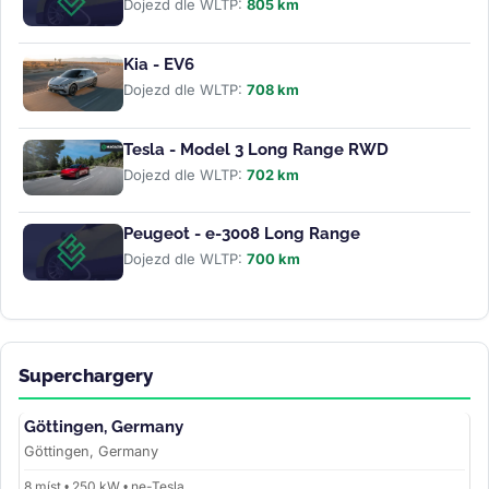
Dojezd dle WLTP:
805 km
Kia - EV6
Dojezd dle WLTP:
708 km
Tesla - Model 3 Long Range RWD
Dojezd dle WLTP:
702 km
Peugeot - e-3008 Long Range
Dojezd dle WLTP:
700 km
Superchargery
Göttingen, Germany
Göttingen, Germany
8 míst • 250 kW • ne-Tesla