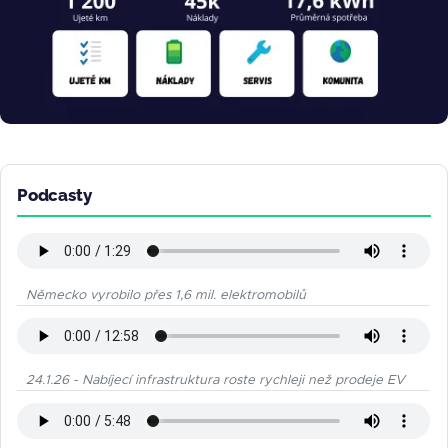
Podcasty
Německo vyrobilo přes 1,6 mil. elektromobilů
24.1.26 - Nabíjecí infrastruktura roste rychleji než prodeje EV