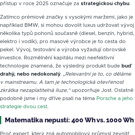
přístup v roce 2025 označuje za
strategickou chybu
.
Zatímco prémiové značky s vysokými maržemi, jako je
například BMW, si mohou dovolit luxus udržovat vývoj
několika typů pohonů současně (diesel, benzín, hybrid,
elektro i vodík), pro masové výrobce je to cesta do
pekel. Vývoj, testování a výroba vyžadují obrovské
investice. Rozmělnění kapitálu mezi neefektivní
technologie znamená, že výsledný produkt bude
buď
drahý, nebo nedokonalý
.
„Relevantní je to, co děláme
v mainstreamu. A tam je technologická otevřenost
zkrátka nezaplatitelná iluze,“
upozorňuje Jost. Ostatně
podobně jsme i my dříve psali na téma
Porsche a jeho
strategie dvou cest
.
Matematika nepustí: 400 Wh vs. 1000 Wh
Proč expert, který zná automobilový průmysl zevnitř,