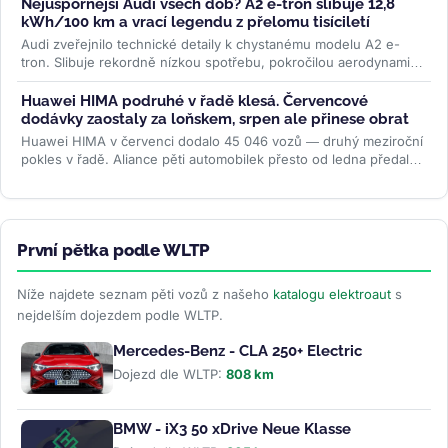
Nejúspornější Audi všech dob? A2 e-tron slibuje 12,8
kWh/100 km a vrací legendu z přelomu tisíciletí
Audi zveřejnilo technické detaily k chystanému modelu A2 e-
tron. Slibuje rekordně nízkou spotřebu, pokročilou aerodynamiku
i LFP baterii....
>>
Huawei HIMA podruhé v řadě klesá. Červencové
dodávky zaostaly za loňskem, srpen ale přinese obrat
Huawei HIMA v červenci dodalo 45 046 vozů — druhý meziroční
pokles v řadě. Aliance pěti automobilek přesto od ledna předala
zákazníkům...
>>
První pětka podle WLTP
Níže najdete seznam pěti vozů z našeho
katalogu elektroaut
s
nejdelším dojezdem podle WLTP.
Mercedes-Benz - CLA 250+ Electric
Dojezd dle WLTP:
808 km
BMW - iX3 50 xDrive Neue Klasse