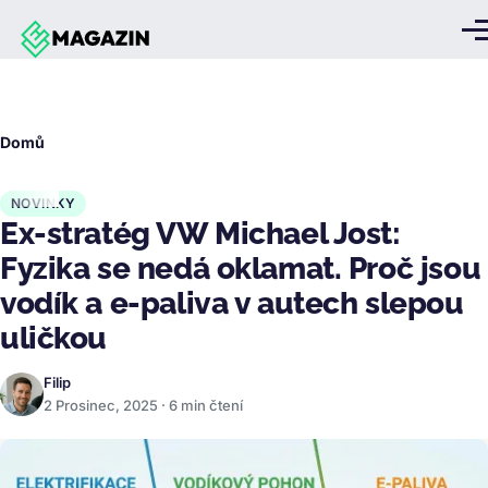
Přejít k hlavnímu obsahu
Me
Drobečková
Domů
navigace
NOVINKY
Ex-stratég VW Michael Jost:
Fyzika se nedá oklamat. Proč jsou
vodík a e-paliva v autech slepou
uličkou
Filip
2 Prosinec, 2025 · 6 min čtení