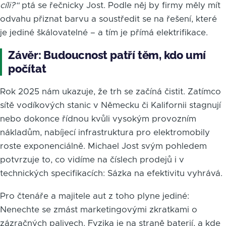
cíli?“
ptá se řečnicky Jost. Podle něj by firmy měly mít
odvahu přiznat barvu a soustředit se na řešení, které
je jediné škálovatelné – a tím je přímá elektrifikace.
Závěr: Budoucnost patří těm, kdo umí
počítat
Rok 2025 nám ukazuje, že trh se začíná čistit. Zatímco
sítě vodíkových stanic v Německu či Kalifornii stagnují
nebo dokonce řídnou kvůli vysokým provozním
nákladům, nabíjecí infrastruktura pro elektromobily
roste exponenciálně. Michael Jost svým pohledem
potvrzuje to, co vidíme na číslech prodejů i v
technických specifikacích: Sázka na efektivitu vyhrává.
Pro čtenáře a majitele aut z toho plyne jediné:
Nenechte se zmást marketingovými zkratkami o
zázračných palivech. Fyzika je na straně baterií, a kde