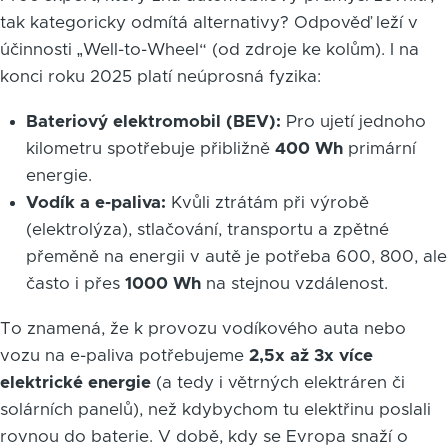
tak kategoricky odmítá alternativy? Odpověď leží v
účinnosti „Well-to-Wheel“ (od zdroje ke kolům). I na
konci roku 2025 platí neúprosná fyzika:
Bateriový elektromobil (BEV):
Pro ujetí jednoho
kilometru spotřebuje přibližně
400 Wh
primární
energie.
Vodík a e-paliva:
Kvůli ztrátám při výrobě
(elektrolýza), stlačování, transportu a zpětné
přeměně na energii v autě je potřeba 600, 800, ale
často i přes
1000 Wh
na stejnou vzdálenost.
To znamená, že k provozu vodíkového auta nebo
vozu na e-paliva potřebujeme
2,5x až 3x více
elektrické energie
(a tedy i větrných elektráren či
solárních panelů), než kdybychom tu elektřinu poslali
rovnou do baterie. V době, kdy se Evropa snaží o