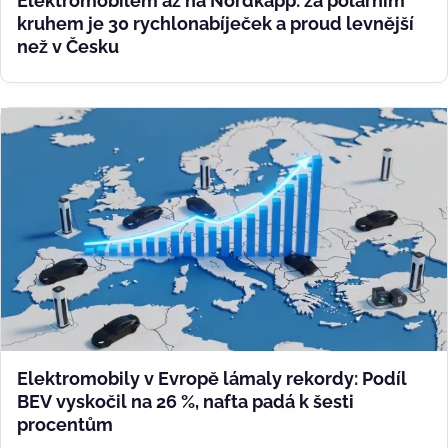
Elektromobilem až na Nordkapp: za polárním
kruhem je 30 rychlonabíječek a proud levnější
než v Česku
Elektromobily v Evropě lámaly rekordy: Podíl
BEV vyskočil na 26 %, nafta padá k šesti
procentům