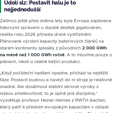
Údolí slz: Postavit halu je to
nejjednodušší
Zatímco ještě před dvěma lety byla Evropa zaplavena
tiskovými zprávami o stavbě desítek gigatováren,
realita roku 2026 přinesla drsné vystřízlivění.
Plánované výrobní kapacity bateriových článků na
starém kontinentu splaskly z původních
2 000 GWh
na méně než 1 000 GWh ročně
. A to mluvíme pouze o
plánech, nikoli o reálně běžící produkci.
„Když počáteční nadšení opadne, přichází ta nejtěžší
fáze. Postavit budovu a navézt do ní stroje je relativně
snadné. Ale dosáhnout stabilní sériové výroby s
nízkou zmetkovitostí, to je úplně jiná disciplína,“
vysvětluje profesor Heiner Heimes z RWTH Aachen,
který patří k předním evropským kapacitám v oblasti