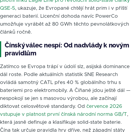
pilotní linku Eagle Line pro revoluční solid-state články
QSE-5
, ukazuje, že Evropané chtějí hrát prim i v příští
generaci baterií. Licenční dohoda navíc PowerCo
umožňuje vyrábět až 80 GWh těchto pevnolátkových
článků ročně.
Čínský válec nespí: Od nadvlády k novým
pravidlům
Zatímco se Evropa trápí v údolí slz, asijská dominance
dál roste. Podle aktuálních statistik SNE Research
ovládá samotný CATL přes 40 % globálního trhu s
bateriemi pro elektromobily. A Číňané jdou ještě dál —
nespokojí se jen s masovou výrobou, ale začínají
diktovat celosvětové standardy. Od
července 2026
vstupuje v platnost první čínská národní norma GB/T
,
která jasně definuje a klasifikuje solid-state baterie.
Čína tak určuje pravidla hry dříve, než západní státy