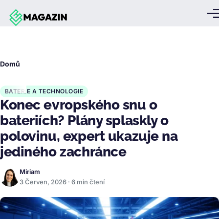
Přejít k hlavnímu obsahu
Me
Drobečková
Domů
navigace
BATERIE A TECHNOLOGIE
Konec evropského snu o
bateriích? Plány splaskly o
polovinu, expert ukazuje na
jediného zachránce
Miriam
3 Červen, 2026 · 6 min čtení