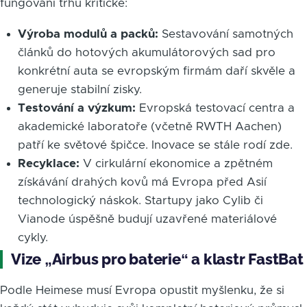
fungování trhu kritické:
Výroba modulů a packů:
Sestavování samotných
článků do hotových akumulátorových sad pro
konkrétní auta se evropským firmám daří skvěle a
generuje stabilní zisky.
Testování a výzkum:
Evropská testovací centra a
akademické laboratoře (včetně RWTH Aachen)
patří ke světové špičce. Inovace se stále rodí zde.
Recyklace:
V cirkulární ekonomice a zpětném
získávání drahých kovů má Evropa před Asií
technologický náskok. Startupy jako Cylib či
Vianode úspěšně budují uzavřené materiálové
cykly.
Vize „Airbus pro baterie“ a klastr FastBat
Podle Heimese musí Evropa opustit myšlenku, že si