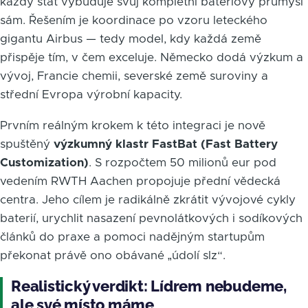
každý stát vybuduje svůj kompletní bateriový průmysl
sám. Řešením je koordinace po vzoru leteckého
gigantu Airbus — tedy model, kdy každá země
přispěje tím, v čem exceluje. Německo dodá výzkum a
vývoj, Francie chemii, severské země suroviny a
střední Evropa výrobní kapacity.
Prvním reálným krokem k této integraci je nově
spuštěný
výzkumný klastr FastBat (Fast Battery
Customization)
. S rozpočtem 50 milionů eur pod
vedením RWTH Aachen propojuje přední vědecká
centra. Jeho cílem je radikálně zkrátit vývojové cykly
baterií, urychlit nasazení pevnolátkových i sodíkových
článků do praxe a pomoci nadějným startupům
překonat právě ono obávané „údolí slz“.
Realistický verdikt: Lídrem nebudeme,
ale své místo máme