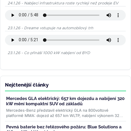
24.1.26 - Nabíjecí infrastruktura roste rychleji než prodeje EV
23.1.26 - Dreame vstupuje na automobilový trh
23.1.26 - Co přináší 1000 kW nabíjení od BYD
Nejčtenější články
Mercedes GLA elektrický: 657 km dojezdu a nabíjení 320
kW mění kompaktní SUV od základů
Mercedes-Benz představil elektrický GLA na 800voltové
platformě MMA: dojezd až 657 km WLTP, nabíjení výkonem 320
kW a plnění na 80 % za 22...
>>
Pevná baterie bez řetězového požáru: Blue Solutions a