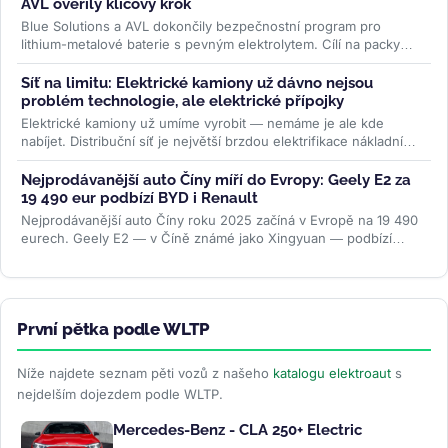
AVL ověřily klíčový krok
Blue Solutions a AVL dokončily bezpečnostní program pro
lithium-metalové baterie s pevným elektrolytem. Cílí na packy
bez šíření tepelné...
>>
Síť na limitu: Elektrické kamiony už dávno nejsou
problém technologie, ale elektrické přípojky
Elektrické kamiony už umíme vyrobit — nemáme je ale kde
nabíjet. Distribuční síť je největší brzdou elektrifikace nákladní
dopravy....
>>
Nejprodávanější auto Číny míří do Evropy: Geely E2 za
19 490 eur podbízí BYD i Renault
Nejprodávanější auto Číny roku 2025 začíná v Evropě na 19 490
eurech. Geely E2 — v Číně známé jako Xingyuan — podbízí
BYD...
>>
První pětka podle WLTP
Níže najdete seznam pěti vozů z našeho
katalogu elektroaut
s
nejdelším dojezdem podle WLTP.
Mercedes-Benz - CLA 250+ Electric