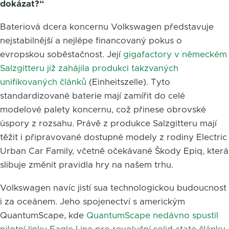
dokázat?“
Bateriová dcera koncernu Volkswagen představuje
nejstabilnější a nejlépe financovaný pokus o
evropskou soběstačnost. Její
gigafactory v německém
Salzgitteru již zahájila produkci takzvaných
unifikovaných článků
(Einheitszelle). Tyto
standardizované baterie mají zamířit do celé
modelové palety koncernu, což přinese obrovské
úspory z rozsahu. Právě z produkce Salzgitteru mají
těžit i připravované dostupné modely z rodiny Electric
Urban Car Family, včetně očekávané Škody Epiq, která
slibuje změnit pravidla hry na našem trhu.
Volkswagen navíc jistí sua technologickou budoucnost
i za oceánem. Jeho spojenectví s americkým
QuantumScape, kde
QuantumScape nedávno spustil