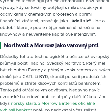
výrobních technologií pro elektromobilitu. Fázi náběhu
výroby, kdy se továrny potýkají s mikroskopickými
odchylkami v chemických procesech a obřími
finančními ztrátami, označuje jako
„údolí slz“
. Jde o
období, které je podle něj „maximálně náročné na
know-how a neuvěřitelně kapitálově intenzivní“.
Northvolt a Morrow jako varovný prst
Důsledky tohoto technologického očistce už evropský
průmysl pocítil naplno. Švédský Northvolt, který měl
být chloubou Evropy a přímým konkurentem asijských
draků jako CATL či BYD, skončil po sérii produkčních
problémů a ztrátě klíčových kontraktů bankrotem.
Tento pád otřásl celým odvětvím. Nedávno navíc
evropské bateriové ambice utrpěly další těžkou ránu,
když
norský startup Morrow Batteries oficiálně
vyhlásil bankrot
poté, co nedokázal včas zajistit