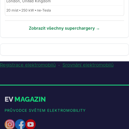
London, United Kingdom
20 míst • 250 kW • ne-Tesla
Zobrazit všechny superchargery →
Registrace elektromobilů
·
Srovnání elektromobilů
EV
MAGAZIN
PRŮVODCE SVĚTEM ELEKTROMOBILITY