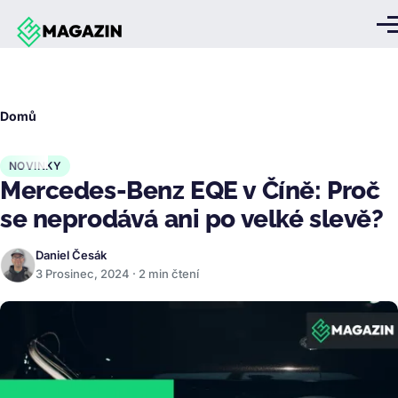
Přejít k hlavnímu obsahu
Me
Drobečková
Domů
navigace
NOVINKY
Mercedes-Benz EQE v Číně: Proč
se neprodává ani po velké slevě?
Daniel Česák
3 Prosinec, 2024 · 2 min čtení