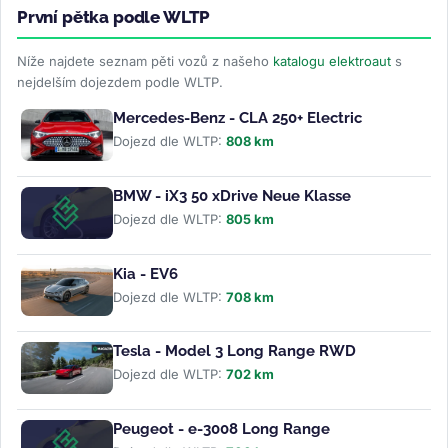
První pětka podle WLTP
Níže najdete seznam pěti vozů z našeho
katalogu elektroaut
s
nejdelším dojezdem podle WLTP.
Mercedes-Benz - CLA 250+ Electric
Dojezd dle WLTP:
808 km
BMW - iX3 50 xDrive Neue Klasse
Dojezd dle WLTP:
805 km
Kia - EV6
Dojezd dle WLTP:
708 km
Tesla - Model 3 Long Range RWD
Dojezd dle WLTP:
702 km
Peugeot - e-3008 Long Range