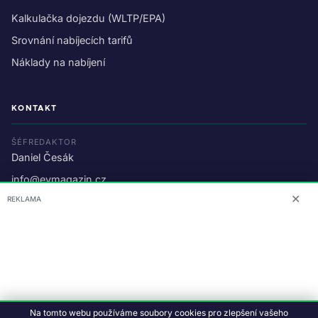
Kalkulačka dojezdu (WLTP/EPA)
Srovnání nabíjecích tarifů
Náklady na nabíjení
KONTAKT
ŠÉFREDAKTOR
Daniel Česák
info@evmagazin.cz
✕
REKLAMA
O nás
Reklama
© 2026 EV Magazin.
Podmínky a ochrana dat
.
Na tomto webu používáme soubory cookies pro zlepšení vašeho