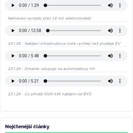
Německo vyrobilo přes 1,6 mil. elektromobilů
24.1.26 - Nabíjecí infrastruktura roste rychleji než prodeje EV
23.1.26 - Dreame vstupuje na automobilový trh
23.1.26 - Co přináší 1000 kW nabíjení od BYD
Nejčtenější články