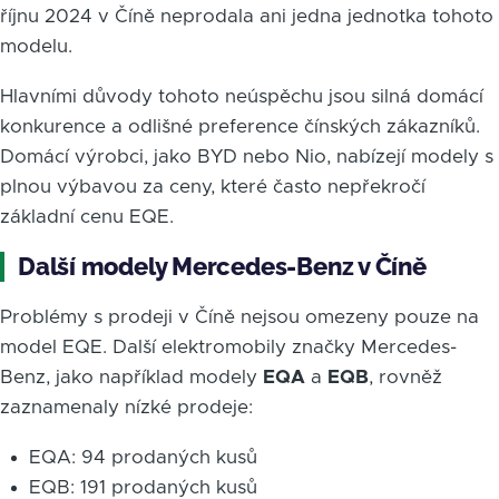
říjnu 2024 v Číně neprodala ani jedna jednotka tohoto
modelu.
Hlavními důvody tohoto neúspěchu jsou silná domácí
konkurence a odlišné preference čínských zákazníků.
Domácí výrobci, jako BYD nebo Nio, nabízejí modely s
plnou výbavou za ceny, které často nepřekročí
základní cenu EQE.
Další modely Mercedes-Benz v Číně
Problémy s prodeji v Číně nejsou omezeny pouze na
model EQE. Další elektromobily značky Mercedes-
Benz, jako například modely
EQA
a
EQB
, rovněž
zaznamenaly nízké prodeje:
EQA: 94 prodaných kusů
EQB: 191 prodaných kusů