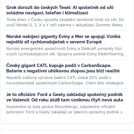
Grok dorazil do českých Tesel: AI společník od xAI
ovládne navigaci, telefon i klimatizaci
Tesla dnes v Česku spustila zavádění asistenta Grok od xAI. Do
vozů Model S, 3, X a Y míří zdarma v aktualizaci Summer Release
— hlasem...
>>
Norské nabíjecí giganty Eviny a Mer se spojují. Vzniká
největší síť rychlonabíječek v severní Evropě
Norské energetické společnosti Eviny a Statkraft oznámily fúzi
svých rychlodobíjecích sítí. Spojený podnik Eviny Elektrifisering
bude mít...
>>
Čínský gigant CATL kupuje podíl v CarbonScape.
Baterie s negativní uhlíkovou stopou jsou blíž realitě
Největší světový výrobce baterií CATL získal 20% podíl v
novozélandské společnosti CarbonScape. Cílem této strategické
investice je...
>>
Je to oficiální: Ford a Geely zakládají společný podnik
ve Valencii. Od roku 2028 tam vzniknou čtyři nová auta
Dopoledne to byla zpráva Bloombergu, odpoledne oficiální
potvrzení: Ford a Geely zakládají ve Valencii společný podnik v
poměru 66 ku 34. Od...
>>