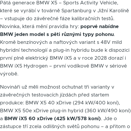
Pátá generace BMW X5 – Sports Activity Vehicle,
které se vyrábí v továrně Spartanburg v Jižní Karolíně
– vstupuje do závěrečné fáze kalibračních testů.
Novinka, která mění pravidla hry:
poprvé nabídne
BMW jeden model s pěti různými typy pohonu
.
Kromě benzínových a naftových variant s 48V mild
hybridní technologií a plug-in hybridu bude k dispozici
první plně elektrický BMW iX5 a v roce 2028 dorazí i
BMW iX5 Hydrogen – první vodíkové BMW v sériové
výrobě.
Novináři už měli možnost ochutnat tři varianty v
závěrečných testovacích jízdách před startem
produkce: BMW X5 40 xDrive (294 kW/400 koní),
BMW X5 50e xDrive plug-in hybrid (360 kW/490 koní)
a
BMW iX5 60 xDrive (425 kW/578 koní)
. Jde o
zástupce tří zcela odlišných světů pohonu – a přitom o