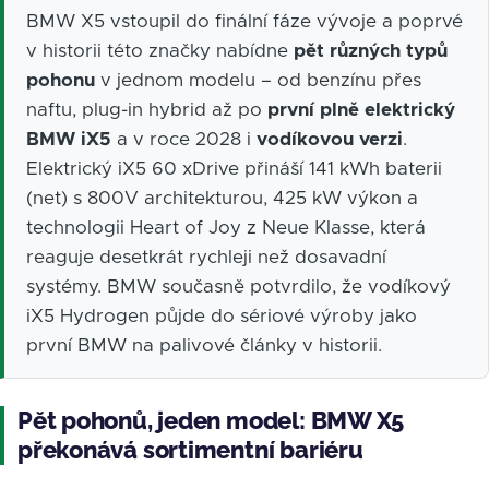
BMW X5 vstoupil do finální fáze vývoje a poprvé
v historii této značky nabídne
pět různých typů
pohonu
v jednom modelu – od benzínu přes
naftu, plug-in hybrid až po
první plně elektrický
BMW iX5
a v roce 2028 i
vodíkovou verzi
.
Elektrický iX5 60 xDrive přináší 141 kWh baterii
(net) s 800V architekturou, 425 kW výkon a
technologii Heart of Joy z Neue Klasse, která
reaguje desetkrát rychleji než dosavadní
systémy. BMW současně potvrdilo, že vodíkový
iX5 Hydrogen půjde do sériové výroby jako
první BMW na palivové články v historii.
Pět pohonů, jeden model: BMW X5
překonává sortimentní bariéru