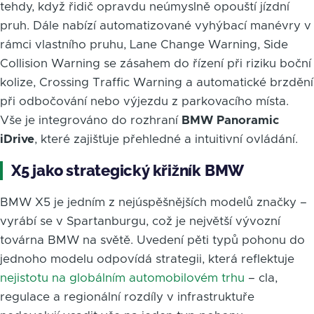
tehdy, když řidič opravdu neúmyslně opouští jízdní
pruh. Dále nabízí automatizované vyhýbací manévry v
rámci vlastního pruhu, Lane Change Warning, Side
Collision Warning se zásahem do řízení při riziku boční
kolize, Crossing Traffic Warning a automatické brzdění
při odbočování nebo výjezdu z parkovacího místa.
Vše je integrováno do rozhraní
BMW Panoramic
iDrive
, které zajišťuje přehledné a intuitivní ovládání.
X5 jako strategický křižník BMW
BMW X5 je jedním z nejúspěšnějších modelů značky –
vyrábí se v Spartanburgu, což je největší vývozní
továrna BMW na světě. Uvedení pěti typů pohonu do
jednoho modelu odpovídá strategii, která reflektuje
nejistotu na globálním automobilovém trhu
– cla,
regulace a regionální rozdíly v infrastruktuře