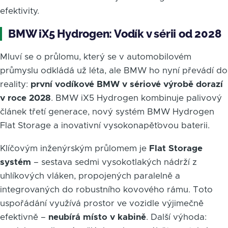
efektivity.
BMW iX5 Hydrogen: Vodík v sérii od 2028
Mluví se o průlomu, který se v automobilovém
průmyslu odkládá už léta, ale BMW ho nyní převádí do
reality:
první vodíkové BMW v sériové výrobě dorazí
v roce 2028
. BMW iX5 Hydrogen kombinuje palivový
článek třetí generace, nový systém BMW Hydrogen
Flat Storage a inovativní vysokonapěťovou baterii.
Klíčovým inženýrským průlomem je
Flat Storage
systém
– sestava sedmi vysokotlakých nádrží z
uhlíkových vláken, propojených paralelně a
integrovaných do robustního kovového rámu. Toto
uspořádání využívá prostor ve vozidle výjimečně
efektivně –
neubírá místo v kabině
. Další výhoda: