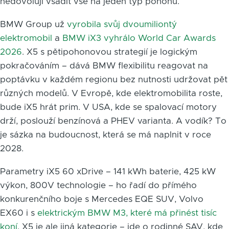
nedovolují vsadit vše na jeden typ pohonu.
BMW Group už
vyrobila svůj dvoumiliontý
elektromobil
a
BMW iX3 vyhrálo World Car Awards
2026
. X5 s pětipohonovou strategií je logickým
pokračováním – dává BMW flexibilitu reagovat na
poptávku v každém regionu bez nutnosti udržovat pět
různých modelů. V Evropě, kde elektromobilita roste,
bude iX5 hrát prim. V USA, kde se spalovací motory
drží, poslouží benzínová a PHEV varianta. A vodík? To
je sázka na budoucnost, která se má naplnit v roce
2028.
Parametry iX5 60 xDrive – 141 kWh baterie, 425 kW
výkon, 800V technologie – ho řadí do přímého
konkurenčního boje s Mercedes EQE SUV, Volvo
EX60 i s
elektrickým BMW M3, které má přinést tisíc
koní
. X5 je ale jiná kategorie – jde o rodinné SAV, kde