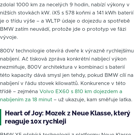
zdolal 1000 km za necelých 9 hodin, nabízí výkony v
nižších stovkách kW. iX5 s 578 koňmi a 141 kWh baterií
je o třídu výše – a WLTP údaje o dojezdu a spotřebě
BMW zatím neuvádí, protože jde o prototyp ve fázi
vývoje.
800V technologie otevírá dveře k výrazně rychlejšímu
nabíjení. Ač tisková zpráva konkrétní nabíjecí výkon
nezmiňuje, 800V architektura v kombinaci s baterií
této kapacity dává smysl jen tehdy, pokud BMW cílí na
nabíjení v řádu stovek kilowattů. Konkurence v této
třídě – zejména
Volvo EX60 s 810 km dojezdem a
nabíjením za 18 minut
– už ukazuje, kam směřuje laťka.
Heart of Joy: Mozek z Neue Klasse, který
reaguje 10x rychleji
BMW X5 přebírá technologii z platformy Neue Klasse