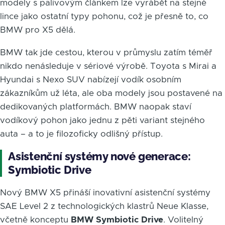
modely s palivovým článkem lze vyrábět na stejné
lince jako ostatní typy pohonu, což je přesně to, co
BMW pro X5 dělá.
BMW tak jde cestou, kterou v průmyslu zatím téměř
nikdo nenásleduje v sériové výrobě. Toyota s Mirai a
Hyundai s Nexo SUV nabízejí vodík osobním
zákazníkům už léta, ale oba modely jsou postavené na
dedikovaných platformách. BMW naopak staví
vodíkový pohon jako jednu z pěti variant stejného
auta – a to je filozoficky odlišný přístup.
Asistenční systémy nové generace:
Symbiotic Drive
Nový BMW X5 přináší inovativní asistenční systémy
SAE Level 2 z technologických klastrů Neue Klasse,
včetně konceptu
BMW Symbiotic Drive
. Volitelný