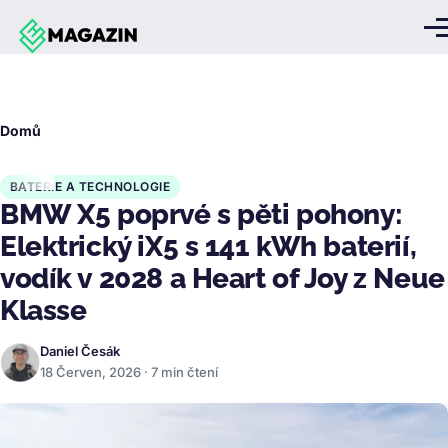
Přejít k hlavnímu obsahu
Me
Drobečková
Domů
navigace
BATERIE A TECHNOLOGIE
BMW X5 poprvé s pěti pohony:
Elektrický iX5 s 141 kWh baterií,
vodík v 2028 a Heart of Joy z Neue
Klasse
Daniel Česák
18 Červen, 2026 · 7 min čtení