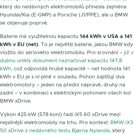
který do nedávných elektromobilů přinesla zejména
Hyundai/Kia (E-GMP) a Porsche (J1/PPE), ale u BMW
se objevuje poprvé.
Baterie má využitelnou kapacitu
144 kWh v USA a 141
kWh v EU (net)
. To je největší baterie, jakou BMW kdy
vložilo do sériového elektromobilu. Pro srovnání –
již v
dubnu uniklý dokument naznačoval kapacitu 147,8
kWh
, což odpovídá hrubé kapacitě – net hodnota 141
kWh v EU je s ní plně v souladu. Pohon zajišťují dva
elektromotory – jeden na přední nápravě, druhý na
zadní – v kombinaci s elektrickým pohonem všech kol
BMW xDrive.
Výkon 425 kW (578 koní) řadí iX5 60 xDrive mezi
nejsilnější elektromobily na trhu. Pro kontext:
BMW iX3
50 xDrive z nedávného testu Bjørna Nylanda
, který