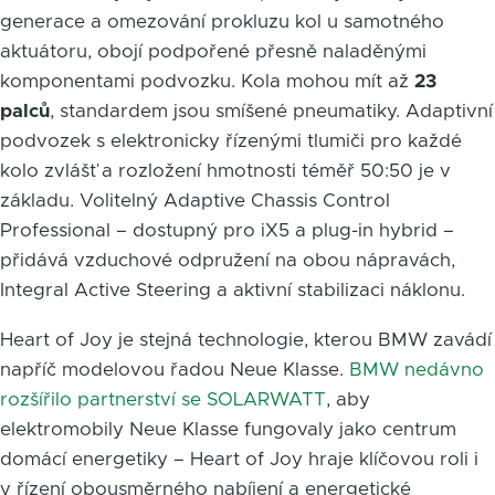
generace a omezování prokluzu kol u samotného
aktuátoru, obojí podpořené přesně naladěnými
komponentami podvozku. Kola mohou mít až
23
palců
, standardem jsou smíšené pneumatiky. Adaptivní
podvozek s elektronicky řízenými tlumiči pro každé
kolo zvlášť a rozložení hmotnosti téměř 50:50 je v
základu. Volitelný Adaptive Chassis Control
Professional – dostupný pro iX5 a plug-in hybrid –
přidává vzduchové odpružení na obou nápravách,
Integral Active Steering a aktivní stabilizaci náklonu.
Heart of Joy je stejná technologie, kterou BMW zavádí
napříč modelovou řadou Neue Klasse.
BMW nedávno
rozšířilo partnerství se SOLARWATT
, aby
elektromobily Neue Klasse fungovaly jako centrum
domácí energetiky – Heart of Joy hraje klíčovou roli i
v řízení obousměrného nabíjení a energetické