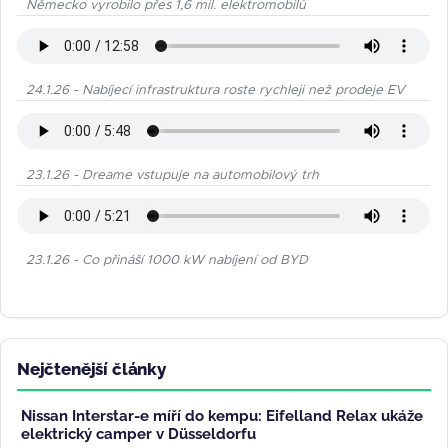
Německo vyrobilo přes 1,6 mil. elektromobilů
24.1.26 - Nabíjecí infrastruktura roste rychleji než prodeje EV
23.1.26 - Dreame vstupuje na automobilový trh
23.1.26 - Co přináší 1000 kW nabíjení od BYD
Nejčtenější články
Nissan Interstar-e míří do kempu: Eifelland Relax ukáže
elektrický camper v Düsseldorfu