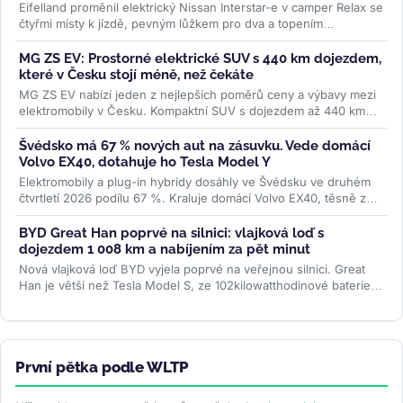
Eifelland proměnil elektrický Nissan Interstar-e v camper Relax se
čtyřmi místy k jízdě, pevným lůžkem pro dva a topením
napájeným z...
>>
MG ZS EV: Prostorné elektrické SUV s 440 km dojezdem,
které v Česku stojí méně, než čekáte
MG ZS EV nabízí jeden z nejlepších poměrů ceny a výbavy mezi
elektromobily v Česku. Kompaktní SUV s dojezdem až 440 km
WLTP a 7letou...
>>
Švédsko má 67 % nových aut na zásuvku. Vede domácí
Volvo EX40, dotahuje ho Tesla Model Y
Elektromobily a plug-in hybridy dosáhly ve Švédsku ve druhém
čtvrtletí 2026 podílu 67 %. Kraluje domácí Volvo EX40, těsně za
ním Tesla...
>>
BYD Great Han poprvé na silnici: vlajková loď s
dojezdem 1 008 km a nabíjením za pět minut
Nová vlajková loď BYD vyjela poprvé na veřejnou silnici. Great
Han je větší než Tesla Model S, ze 102kilowatthodinové baterie
slibuje až 1...
>>
První pětka podle WLTP