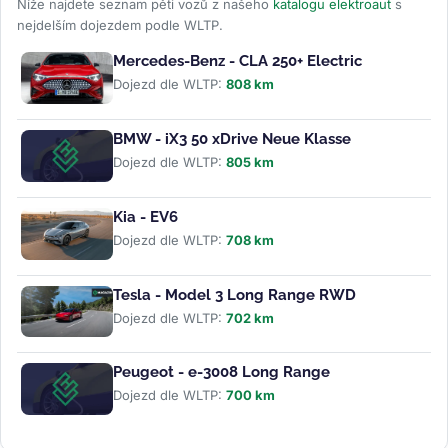
Níže najdete seznam pěti vozů z našeho
katalogu elektroaut
s
nejdelším dojezdem podle WLTP.
Mercedes-Benz - CLA 250+ Electric
Dojezd dle WLTP:
808 km
BMW - iX3 50 xDrive Neue Klasse
Dojezd dle WLTP:
805 km
Kia - EV6
Dojezd dle WLTP:
708 km
Tesla - Model 3 Long Range RWD
Dojezd dle WLTP:
702 km
Peugeot - e-3008 Long Range
Dojezd dle WLTP:
700 km