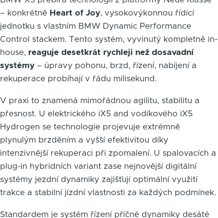
– konkrétně
Heart of Joy
, vysokovýkonnou řídicí
jednotku s vlastním BMW Dynamic Performance
Control stackem. Tento systém, vyvinutý kompletně in-
house,
reaguje desetkrát rychleji než dosavadní
systémy
– úpravy pohonu, brzd, řízení, nabíjení a
rekuperace probíhají v řádu milisekund.
V praxi to znamená mimořádnou agilitu, stabilitu a
přesnost. U elektrického iX5 and vodíkového iX5
Hydrogen se technologie projevuje extrémně
plynulým brzděním a vyšší efektivitou díky
intenzivnější rekuperaci při zpomalení. U spalovacích a
plug-in hybridních variant zase nejnovější digitální
systémy jezdní dynamiky zajišťují optimální využití
trakce a stabilní jízdní vlastnosti za každých podmínek.
Standardem je systém řízení příčné dynamiky desáté