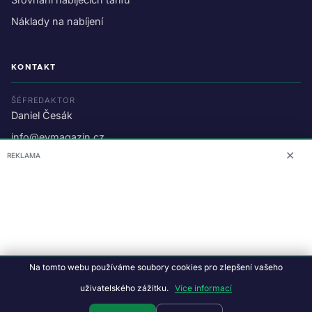
Náklady na nabíjení
KONTAKT
ŠÉFREDAKTOR
Daniel Česák
info@evmagazin.cz
✕
REKLAMA
O nás
Reklama
© 2026 EV Magazin.
Podmínky a ochrana dat
.
Na tomto webu používáme soubory cookies pro zlepšení vašeho
Data:
CC BY-NC-SA 4.0
·
© OpenStreetMap
uživatelského zážitku.
Více informací
Tvorba webu:
Studiografix